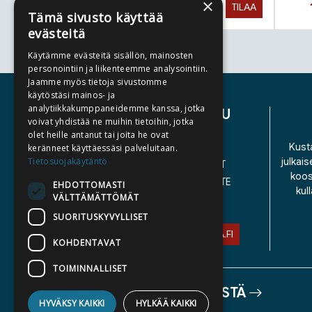
×
Hinta nyt
15,90 €
TILAA
Tämä sivusto käyttää
evästeitä
Käytämme evästeitä sisällön, mainosten
Tuoteluettelon loppu
personointiin ja liikenteemme analysointiin.
Jaamme myös tietoja sivustomme
käytöstäsi mainos- ja
analytiikkakumppaneidemme kanssa, jotka
ASIAKASPALVELU
voivat yhdistää ne muihin tietoihin, jotka
olet heille antanut tai joita he ovat
YHTEYSTIEDOT
Kusta
keränneet käyttäessäsi palveluitaan.
Tietosuojakäytäntö
julkais
YLEISET TOIMITUSEHDOT
koos
SAAVUTETTAVUUSSELOSTE
EHDOTTOMASTI
kul
VÄLTTÄMÄTTÖMÄT
TIETOSUOJASELOSTE
SUORITUSKYVYLLISET
ASIAKASPALVELU@STORIA.FI
KOHDENTAVAT
TOIMINNALLISET
TIETOA MEISTÄ
HYVÄKSY KAIKKI
HYLKÄÄ KAIKKI