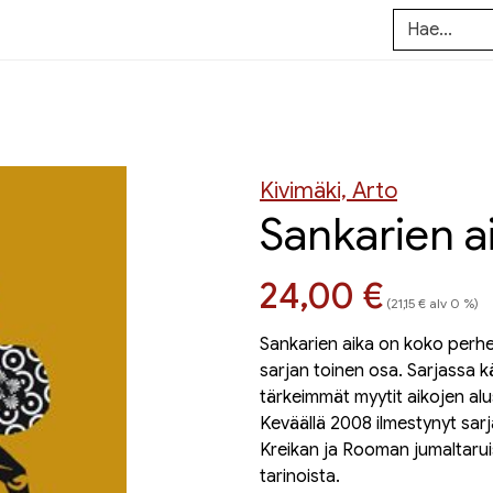
Kivimäki, Arto
Sankarien a
Hinta nyt
24,00 €
(21,15 € alv 0 %)
Sankarien aika on koko perhee
sarjan toinen osa. Sarjassa k
tärkeimmät myytit aikojen al
Keväällä 2008 ilmestynyt sar
Kreikan ja Rooman jumaltarui
tarinoista.