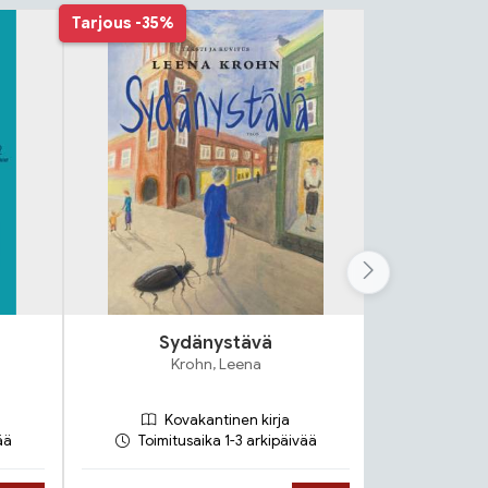
Tarjous
-35%
Sydänystävä
Rapsu
Krohn, Leena
Fröl
Kovakantinen kirja
Ko
ää
Toimitusaika 1-3 arkipäivää
Toimit