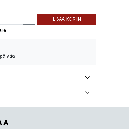
LISÄÄ KORIIN
alle
ipäivää
AA