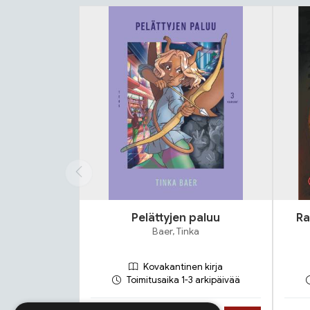
Tuoteluettelon alku
Pelättyjen paluu
Ra
Baer, Tinka
Kovakantinen kirja
Toimitusaika 1-3 arkipäivää