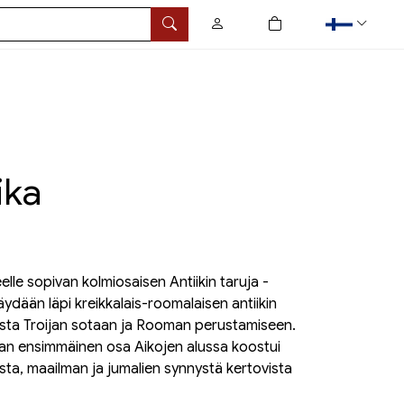
0
tuotetta ostoskorissa
Hae
ika
lle sopivan kolmiosaisen Antiikin taruja -
äydään läpi kreikkalais-roomalaisen antiikin
usta Troijan sotaan ja Rooman perustamiseen.
jan ensimmäinen osa Aikojen alussa koostui
sta, maailman ja jumalien synnystä kertovista