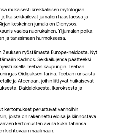
nsä mukaisesti kreikkalaisen mytologian
n, jotka seikkailevat jumalien haastaessa ja
Kirjan keskeinen jumala on Dionysos,
 kaunis vaalea nuorukainen, Ylijumalan poika,
aan ja tanssimaan hurmoksessa.
aan Zeuksen ryöstämästä Europe-neidosta. Nyt
ittämään Kadmos. Seikkailujensa päätteeksi
jeistuksella Teeban kaupungin. Teeban
i kuningas Oidipuksen tarina. Teeban runsaista
talle ja Ateenaan, joihin liittyvät huikaisevat
uksesta, Daidaloksesta, Ikaroksesta ja
tetut kertomukset perustuvat vanhoihin
siin, joista on rakennettu eloisa ja kiinnostava
avien kertomusten avulla kuka tahansa
ujen kiehtovaan maailmaan.