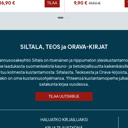
Hinta aiemmin
Hinta nyt
Hinta nyt
16,90 €
9,90 €
TILAA
19,90 €
SILTALA, TEOS ja ORAVA-KIRJAT
nnusosakeyhtiö Siltala on itsenäinen ja riippumaton yleiskustantamo
ee laadukasta suomenkielistä kauno- ja tietokirjallisuutta kaikenikäisill
tuu kolmesta kustantamosta: Siltalasta, Teoksesta ja Orava-kirjoista, j
lakin on oma kustannusohjelmansa. Yhteensä kustantamoperhe julka
satakunta kirjaa vuodessa.
TILAA UUTISKIRJE
HALUATKO KIRJAILIJAKSI