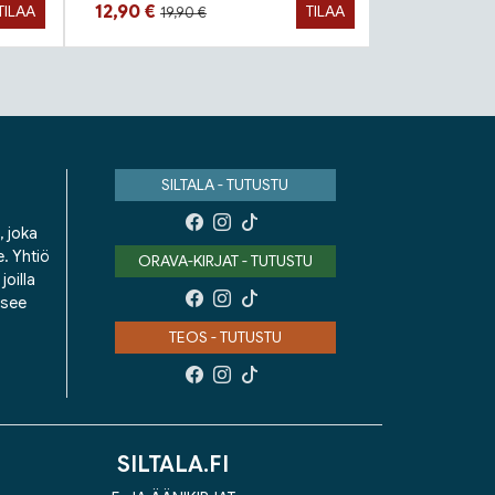
Hinta aiemmin
Hinta nyt
Hinta n
12,90 €
19,90 €
TILAA
TILAA
19,90 €
SILTALA - TUTUSTU
, joka
e. Yhtiö
ORAVA-KIRJAT - TUTUSTU
oilla
isee
TEOS - TUTUSTU
SILTALA.FI