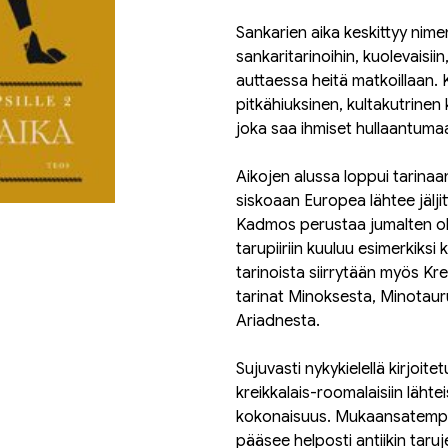
Sankarien aika keskittyy nime
sankaritarinoihin, kuolevaisii
auttaessa heitä matkoillaan. 
pitkähiuksinen, kultakutrinen
joka saa ihmiset hullaantum
Aikojen alussa loppui tarin
siskoaan Europea lähtee jälj
Kadmos perustaa jumalten oh
tarupiiriin kuuluu esimerkiks
tarinoista siirrytään myös Kree
tarinat Minoksesta, Minotaur
Ariadnesta.
Sujuvasti nykykielellä kirjoi
kreikkalais-roomalaisiin lähtei
kokonaisuus. Mukaansatempa
pääsee helposti antiikin tar