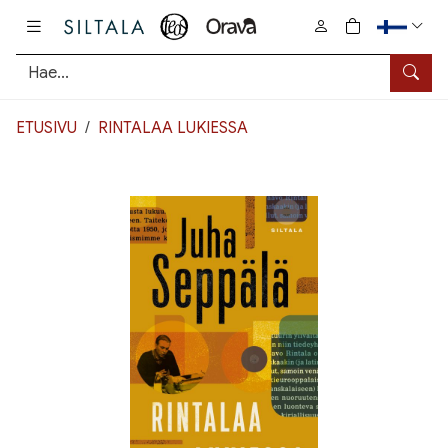
Pääsisältö
0
tuotetta osto
Hae
ETUSIVU
RINTALAA LUKIESSA