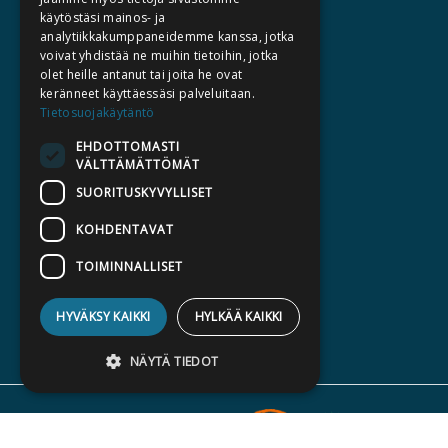
TEKIJÄT
käytöstäsi mainos- ja
KATALOGIT
analytiikkakumppaneidemme kanssa, jotka
voivat yhdistää ne muihin tietoihin, jotka
AJANKOHTAISTA
olet heille antanut tai joita he ovat
keränneet käyttäessäsi palveluitaan.
HALUATKO KIRJAILIJAKSI
Tietosuojakäytäntö
KIRJA TILAUSTYÖNÄ
EHDOTTOMASTI
VÄLTTÄMÄTTÖMÄT
MEDIALLE
SUORITUSKYVYLLISET
LASKUTUSOSOITTEET
KOHDENTAVAT
SILTALA.FI
TOIMINNALLISET
E-JA ÄÄNIKIRJAT
ENNAKKOTILATTAVAT
HYVÄKSY KAIKKI
HYLKÄÄ KAIKKI
LAHJAKORTTI
NÄYTÄ TIEDOT
Ehdottomasti välttämättömät