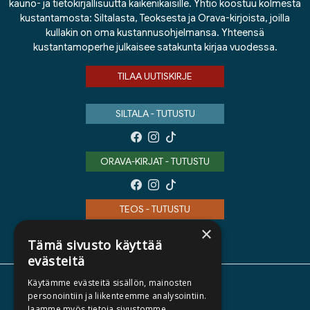
kauno- ja tietokirjallisuutta kaikenikäisille. Yhtiö koostuu kolmesta
kustantamosta: Siltalasta, Teoksesta ja Orava-kirjoista, joilla
kullakin on oma kustannusohjelmansa. Yhteensä
kustantamoperhe julkaisee satakunta kirjaa vuodessa.
TILAA UUTISKIRJE
SILTALA - TUTUSTU
ORAVA-KIRJAT - TUTUSTU
TEOS - TUTUSTU
×
Tämä sivusto käyttää
evästeitä
Käytämme evästeitä sisällön, mainosten
TIETOA MEISTÄ
personointiin ja liikenteemme analysointiin.
Jaamme myös tietoja sivustomme