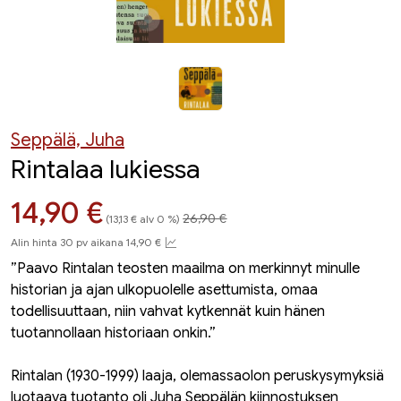
Seppälä, Juha
Rintalaa lukiessa
Hinta aiemmin
Hinta nyt
14,90 €
26,90 €
(13,13 € alv 0 %)
Alin hinta 30 pv aikana 14,90 €
”Paavo Rintalan teosten maailma on merkinnyt minulle
historian ja ajan ulkopuolelle asettumista, omaa
todellisuuttaan, niin vahvat kytkennät kuin hänen
tuotannollaan historiaan onkin.”
Rintalan (1930-1999) laaja, olemassaolon peruskysymyksiä
luotaava tuotanto oli Juha Seppälän kiinnostuksen