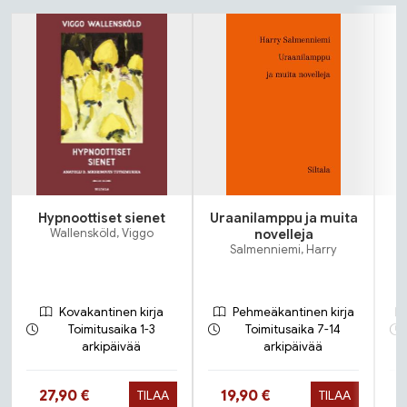
Tuoteluettelon alku
Hypnoottiset sienet
Uraanilamppu ja muita
Wallensköld, Viggo
novelleja
Salmenniemi, Harry
Kovakantinen kirja
Pehmeäkantinen kirja
Toimitusaika 1-3
Toimitusaika 7-14
arkipäivää
arkipäivää
Hinta nyt
Hinta nyt
27,90 €
19,90 €
TILAA
TILAA