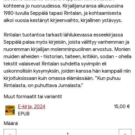
kohteena jo nuoruudessa. Kirjailijanuransa alkuvuosina
1980-luvulla Seppälä tapasi Rintalan, ja kohtaamisesta
alkoi vuosia kestänyt kirjeenvaihto, kirjallinen ystävyys.
Rintalan tuotantoa tarkasti lähilukevassa esseekirjassa
Seppälä palaa myös kirjeisiin, joista välittyy vanhemman ja
nuoremman kirjailijan molemminpuolinen arvostus. Monien
muiden aiheiden - historian, taiteen, kritiikin, sodan - ohella
tekstit valaisevat Rintalan suhdetta syvimpiin eli
uskonnollisiin kysymyksiin, joiden kanssa hän kamppaili niin
kirjoituksissaan kuin omassa elämässään. ”Kun puhuu
Rintalasta, on puhuttava Jumalasta.”
Muut formaatit tai variantit
E-kirja, 2024
15,00 €
EPUB
Määrä