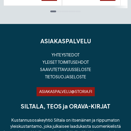
Tuoteluettelon loppu
ASIAKASPALVELU
YHTEYSTIEDOT
YLEISET TOIMITUSEHDOT
SAAVUTETTAVUUSSELOSTE
TIETOSUOJASELOSTE
ASIAKASPALVELU@STORIA.FI
SILTALA, TEOS ja ORAVA-KIRJAT
Kustannusosakeyhtiö Siltala on itsenäinen ja riippumaton
yleiskustantamo, joka julkaisee laadukasta suomenkielistä