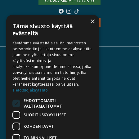
ORAVA-KIRJAT - TUTUSTU
×
TEOS - TUTUSTU
Tämä sivusto käyttää
evästeitä
Käytämme evästeitä sisällön, mainosten
personointiin ja liikenteemme analysointiin.
Jaamme myös tietoja sivustomme
TIETOA MEISTÄ
käytöstäsi mainos- ja
analytiikkakumppaneidemme kanssa, jotka
TEKIJÄT
voivat yhdistää ne muihin tietoihin, jotka
KATALOGIT
olet heille antanut tai joita he ovat
keränneet käyttäessäsi palveluitaan.
AJANKOHTAISTA
Tietosuojakäytäntö
EHDOTTOMASTI
HALUATKO KIRJAILIJAKSI
VÄLTTÄMÄTTÖMÄT
KIRJA TILAUSTYÖNÄ
SUORITUSKYVYLLISET
MEDIALLE
KOHDENTAVAT
LASKUTUSOSOITTEET
TOIMINNALLISET