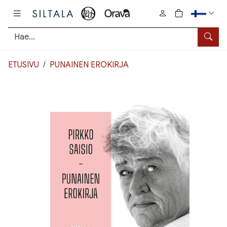
Pääsisältö
0
tuotetta osto
Hae
ETUSIVU
PUNAINEN EROKIRJA