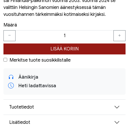
sai Finlandia-palkinnon vuonna 2003. Vuonna 2024 se
valittiin Helsingin Sanomien äänestyksessä tämän
vuosituhannen tärkeimmäksi kotimaiseksi kirjaksi.
Määrä
LISÄÄ KORIIN
Merkitse tuote suosikkilistalle
Äänikirja
Heti ladattavissa
Tuotetiedot
Lisätiedot