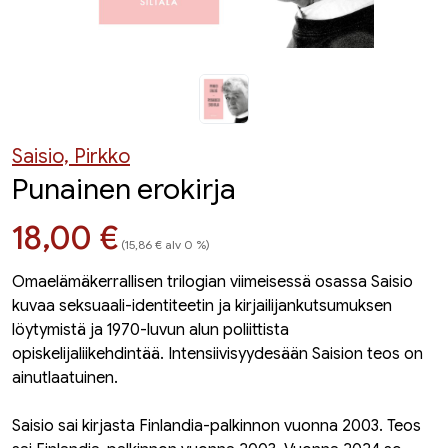
Saisio, Pirkko
Punainen erokirja
Hinta nyt
18,00 €
(15,86 € alv 0 %)
Omaelämäkerrallisen trilogian viimeisessä osassa Saisio
kuvaa seksuaali-identiteetin ja kirjailijankutsumuksen
löytymistä ja 1970-luvun alun poliittista
opiskelijaliikehdintää. Intensiivisyydesään Saision teos on
ainutlaatuinen.
Saisio sai kirjasta Finlandia-palkinnon vuonna 2003. Teos