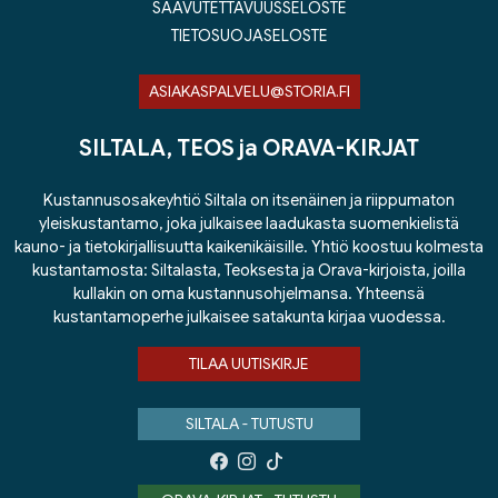
SAAVUTETTAVUUSSELOSTE
TIETOSUOJASELOSTE
ASIAKASPALVELU@STORIA.FI
SILTALA, TEOS ja ORAVA-KIRJAT
Kustannusosakeyhtiö Siltala on itsenäinen ja riippumaton
yleiskustantamo, joka julkaisee laadukasta suomenkielistä
kauno- ja tietokirjallisuutta kaikenikäisille. Yhtiö koostuu kolmesta
kustantamosta: Siltalasta, Teoksesta ja Orava-kirjoista, joilla
kullakin on oma kustannusohjelmansa. Yhteensä
kustantamoperhe julkaisee satakunta kirjaa vuodessa.
TILAA UUTISKIRJE
SILTALA - TUTUSTU