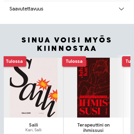
Saavutettavuus
SINUA VOISI MYÖS
KIINNOSTAA
Tuoteluettelon alku
Tulossa
Tulossa
Tul
Saili
Terapeuttini on
Kari, Salli
ihmissusi