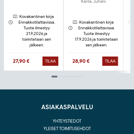
Karila, Juhani
Kovakantinen kirja
Ennakkotilattavissa.
Kovakantinen kirja
Tuote ilmestyy
Ennakkotilattavissa.
21.9.2026 ja
Tuote ilmestyy
toimitetaan sen
17.9.2026 ja toimitetaan
jälkeen.
sen jälkeen.
Hinta nyt
Hinta nyt
27,90 €
28,90 €
TILAA
TILAA
Tuoteluettelon loppu
ASIAKASPALVELU
YHTEYSTIEDOT
YLEISET TOIMITUSEHDOT