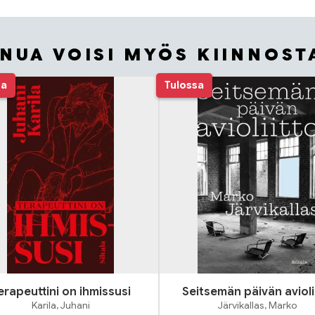
INUA VOISI MYÖS KIINNOST
sa
Tulossa
erapeuttini on ihmissusi
Seitsemän päivän avioli
Karila, Juhani
Järvikallas, Marko