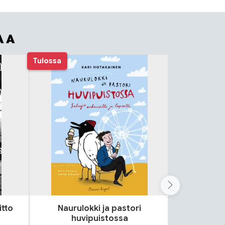
AA
Tulossa
itto
Naurulokki ja pastori
Lok
huvipuistossa
S