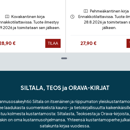
Pehmeäkantinen kirja
Kovakantinen kirja
Ennakkotilattavissa. Tuote il
nnakkotilattavissa. Tuote ilmestyy
28.8.2026 ja toimitetaan 
.9.2026 ja toimitetaan sen jälkeen.
jälkeen.
Hinta nyt
Hinta nyt
28,90 €
27,90 €
TILAA
SILTALA, TEOS ja ORAVA-KIRJAT
nnusosakeyhtiö Siltala on itsenäinen ja riippumaton yleiskustantamo
ee laadukasta suomenkielistä kauno- ja tietokirjallisuutta kaikenikäisill
tuu kolmesta kustantamosta: Siltalasta, Teoksesta ja Orava-kirjoista, j
lakin on oma kustannusohjelmansa. Yhteensä kustantamoperhe julka
satakunta kirjaa vuodessa.