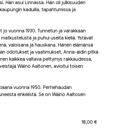
ksi. Hän asui Linnassa. Hän oli julkisuuden
ääkaupungin kaduilla, tapahtumissa ja
yöt jo vuonna 1930. Tunnetun ja varakkaan
matkustelusta ja puhui useita kieliä. Ystävät
enä, valoisana ja hauskana. Hänen elämänsä
sän odotukset ja vaatimukset, Anna-äidin pitkä
nnen kaikkea valtava pettymys rakkaudessa,
veistäjä Wäinö Aaltonen, avioitui toisen
uotiaana vuonna 1950. Perhehaudan
uneesta enkelistä. Se on Wäinö Aaltosen
18,00 €