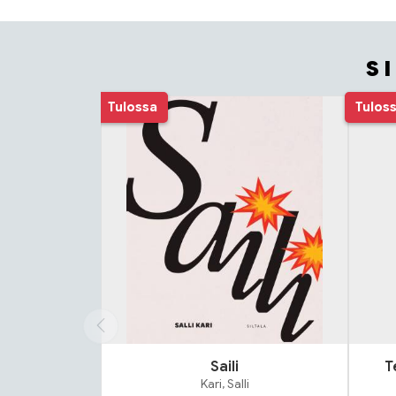
S
Tuoteluettelon alku
Tulossa
Tulos
Saili
T
Kari, Salli