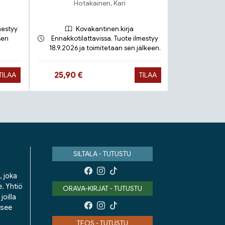
Hotakainen, Kari
mestyy
Kovakantinen kirja
sen
Ennakkotilattavissa. Tuote ilmestyy
18.9.2026 ja toimitetaan sen jälkeen.
Toimit
Hinta nyt
Hinta 
25,90 €
9,90 €
TILAA
TILAA
SILTALA - TUTUSTU
, joka
e. Yhtiö
ORAVA-KIRJAT - TUTUSTU
oilla
isee
TEOS - TUTUSTU