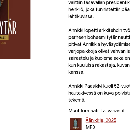
valittiin tasavallan presidenti
henkilö, joka tunnistettiin p
lehtikuvissa.
Annikki lopetti arkkitehdin t
perheen boheemi tytär nautti 
pitivät Annikkia hyväsydämis
varjopaikkoja olivat vahvan i
sairastelu ja kuolema sekä e
kun kuuluisa rakastaja, kuvan
kanssa.
Annikki Paasikivi kuoli 52-v
hautakivessä on kuva polvist
tekemä.
Muut formaatit tai variantit
Äänikirja, 2025
MP3