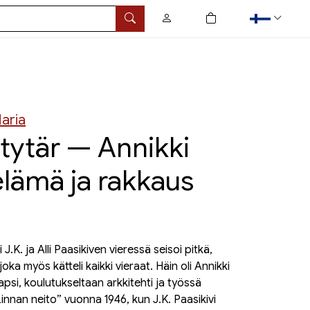
0
tuotetta ostoskorissa
Hae
Maria
 tytär — Annikki
elämä ja rakkaus
 J.K. ja Alli Paasikiven vieressä seisoi pitkä,
oka myös kätteli kaikki vieraat. Häin oli Annikki
lapsi, koulutukseltaan arkkitehti ja työssä
”Linnan neito” vuonna 1946, kun J.K. Paasikivi