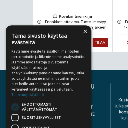
Kovakantinen kirja
Ennakkotilattavissa. Tuote ilmestyy
E
21.9.2026 ja toimitetaan sen jälkeen.
17
×
Tämä sivusto käyttää
evästeitä
Hinta nyt
27,90 €
TILAA
Käytämme evästeitä sisällön, mainosten
personointiin ja liikenteemme analysointiin.
Jaamme myös tietoja sivustomme
Tuoteluettelon loppu
käytöstäsi mainos- ja
analytiikkakumppaneidemme kanssa, jotka
voivat yhdistää ne muihin tietoihin, jotka
olet heille antanut tai joita he ovat
ASIAKASPALVELU
keränneet käyttäessäsi palveluitaan.
Tietosuojakäytäntö
YHTEYSTIEDOT
Kusta
EHDOTTOMASTI
julkais
YLEISET TOIMITUSEHDOT
VÄLTTÄMÄTTÖMÄT
koos
SAAVUTETTAVUUSSELOSTE
SUORITUSKYVYLLISET
kul
TIETOSUOJASELOSTE