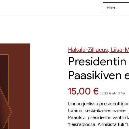
Hakala-Zilliacus, Liisa-
Presidentin
Paasikiven 
Hinta nyt
15,00 €
(13,22 € alv 0 %)
Linnan juhlissa presidenttipari
tumma, keski-ikäinen nainen, j
Paasikivi, presidentin vanhin 
Yleisradiossa. Annikista tuli 