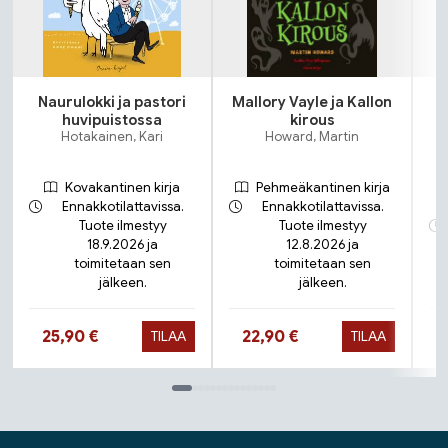
Naurulokki ja pastori
Mallory Vayle ja Kallon
huvipuistossa
kirous
Hotakainen, Kari
Howard, Martin
Kovakantinen kirja
Pehmeäkantinen kirja
Ennakkotilattavissa.
Ennakkotilattavissa.
Tuote ilmestyy
Tuote ilmestyy
18.9.2026 ja
12.8.2026 ja
toimitetaan sen
toimitetaan sen
jälkeen.
jälkeen.
Hinta nyt
Hinta nyt
25,90 €
22,90 €
TILAA
TILAA
Tuoteluettelon loppu