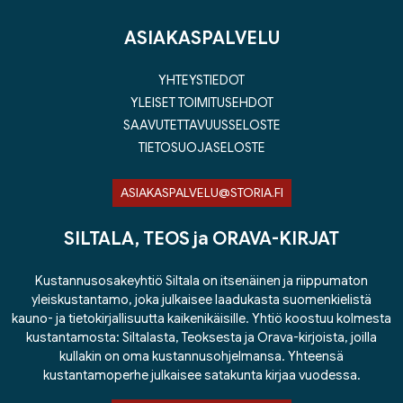
ASIAKASPALVELU
YHTEYSTIEDOT
YLEISET TOIMITUSEHDOT
SAAVUTETTAVUUSSELOSTE
TIETOSUOJASELOSTE
ASIAKASPALVELU@STORIA.FI
SILTALA, TEOS ja ORAVA-KIRJAT
Kustannusosakeyhtiö Siltala on itsenäinen ja riippumaton
yleiskustantamo, joka julkaisee laadukasta suomenkielistä
kauno- ja tietokirjallisuutta kaikenikäisille. Yhtiö koostuu kolmesta
kustantamosta: Siltalasta, Teoksesta ja Orava-kirjoista, joilla
kullakin on oma kustannusohjelmansa. Yhteensä
kustantamoperhe julkaisee satakunta kirjaa vuodessa.