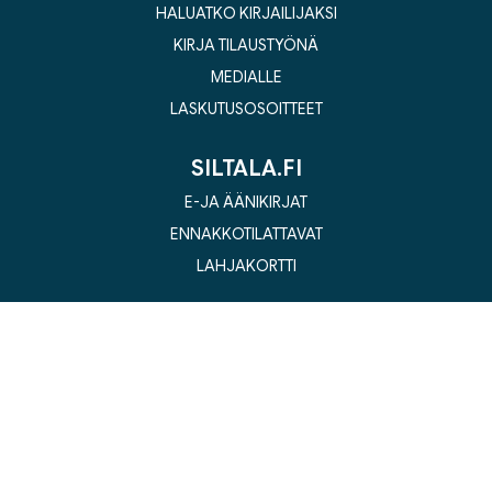
HALUATKO KIRJAILIJAKSI
KIRJA TILAUSTYÖNÄ
MEDIALLE
LASKUTUSOSOITTEET
SILTALA.FI
E-JA ÄÄNIKIRJAT
ENNAKKOTILATTAVAT
LAHJAKORTTI
Kustannusosakeyhtiö Siltala, Suvilahdenkatu 7, 00500 Helsinki
© 2026 Siltala