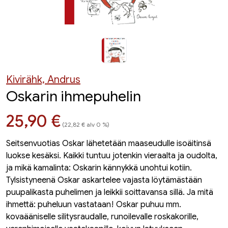
Kivirähk, Andrus
Oskarin ihmepuhelin
Hinta nyt
25,90 €
(22,82 € alv 0 %)
Seitsenvuotias Oskar lähetetään maaseudulle isoäitinsä
luokse kesäksi. Kaikki tuntuu jotenkin vieraalta ja oudolta,
ja mikä kamalinta: Oskarin kännykkä unohtui kotiin.
Tylsistyneenä Oskar askartelee vajasta löytämästään
puupalikasta puhelimen ja leikkii soittavansa sillä. Ja mitä
ihmettä: puheluun vastataan! Oskar puhuu mm.
kovaääniselle silitysraudalle, runoilevalle roskakorille,