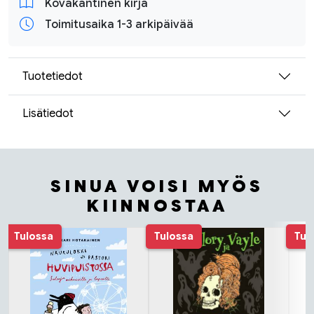
Kovakantinen kirja
Toimitusaika 1-3 arkipäivää
Tuotetiedot
Lisätiedot
SINUA VOISI MYÖS
KIINNOSTAA
Tuoteluettelon alku
Tulossa
Tulossa
Tul