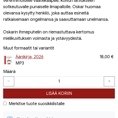
verenhimoiselle vaatekaapille, koivun latvukseen
sotkeutuvalle punaiselle ilmapallolle. Oskar huomaa
olevansa kysytty henkilö, joka auttaa esineitä
ratkaisemaan ongelmansa ja saavuttamaan unelmansa.
Oskarin ihmepuhelin on riemastuttava kertomus
mielikuvituksen voimasta ja ystävyydestä.
Muut formaatit tai variantit
Äänikirja, 2026
18,00 €
MP3
Määrä
LISÄÄ KORIIN
Merkitse tuote suosikkilistalle