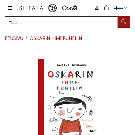
Pääsisältö
0
tuotetta osto
Hae
ETUSIVU
OSKARIN IHMEPUHELIN