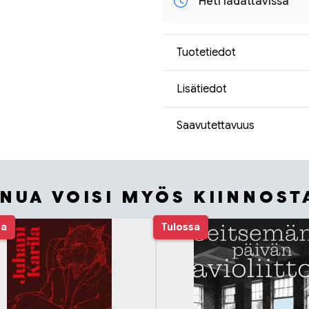
Heti ladattavissa
Tuotetiedot
Lisätiedot
Saavutettavuus
INUA VOISI MYÖS KIINNOST
sa
Tulossa