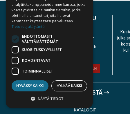
analytiikkakumppaneidemme kanssa, jotka
voivat yhdistää ne muihin tietoihin, jotka
olet heille antanut tai joita he ovat
ASIAKASPALVELU
keränneet käyttäessäsi palveluitaan.
Tietosuojakäytäntö
YHTEYSTIEDOT
Kusta
EHDOTTOMASTI
julkais
YLEISET TOIMITUSEHDOT
VÄLTTÄMÄTTÖMÄT
koos
SAAVUTETTAVUUSSELOSTE
SUORITUSKYVYLLISET
kul
TIETOSUOJASELOSTE
KOHDENTAVAT
ASIAKASPALVELU@STORIA.FI
TOIMINNALLISET
HYVÄKSY KAIKKI
HYLKÄÄ KAIKKI
TIETOA MEISTÄ
NÄYTÄ TIEDOT
TEKIJÄT
KATALOGIT
AJANKOHTAISTA
Ehdottomasti välttämättömät
Suorituskyvylliset
Kohdentavat