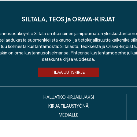
SILTALA, TEOS ja ORAVA-KIRJAT
nnusosakeyhtiö Siltala on itsenäinen ja riippumaton yleiskustantamo
ee laadukasta suomenkielistä kauno- ja tietokirjallisuutta kaikenikäisill
tuu kolmesta kustantamosta: Siltalasta, Teoksesta ja Orava-kirjoista, j
lakin on oma kustannusohjelmansa. Yhteensä kustantamoperhe julka
satakunta kirjaa vuodessa.
TILAA UUTISKIRJE
HALUATKO KIRJAILIJAKSI
KIRJA TILAUSTYÖNÄ
MEDIALLE
LASKUTUSOSOITTEET