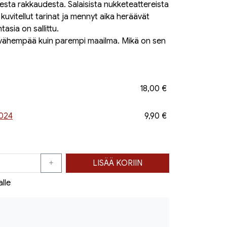
esta rakkaudesta. Salaisista nukketeattereista
 kuvitellut tarinat ja mennyt aika heräävät
ntasia on sallittu.
n vähempää kuin parempi maailma. Mikä on sen
18,00 €
2024
9,90 €
LISÄÄ KORIIN
alle