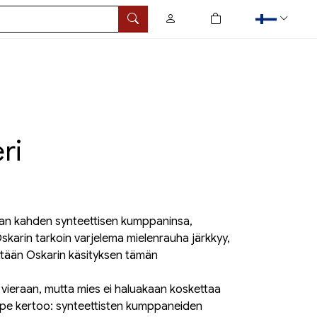
0
tuotetta ostoskorissa
Hae
ri
saan kahden synteettisen kumppaninsa,
skarin tarkoin varjelema mielenrauha järkkyy,
ttään Oskarin käsityksen tämän
ieraan, mutta mies ei haluakaan koskettaa
ope kertoo: synteettisten kumppaneiden