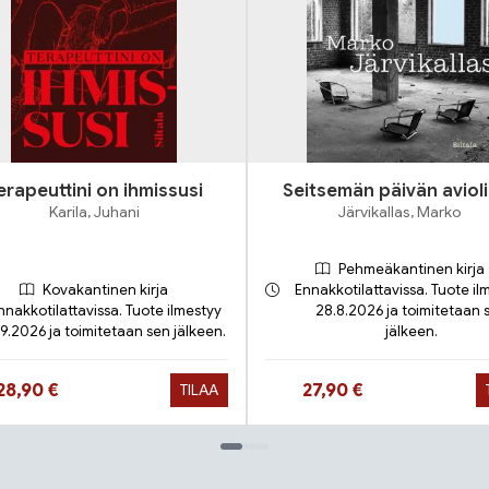
erapeuttini on ihmissusi
Seitsemän päivän avioli
Karila, Juhani
Järvikallas, Marko
Pehmeäkantinen kirja
Kovakantinen kirja
Ennakkotilattavissa. Tuote il
nnakkotilattavissa. Tuote ilmestyy
28.8.2026 ja toimitetaan 
.9.2026 ja toimitetaan sen jälkeen.
jälkeen.
Hinta nyt
Hinta nyt
28,90 €
27,90 €
TILAA