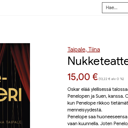
Taipale, Tiina
Nukketeatte
Hinta nyt
15,00 €
(13,22 € alv 0 %)
Oskar elää ylellisessä talos
Penelopen ja Suen, kanssa. O
kun Penelope rikkoo tietämä
menneisyydestä.
Penelope saa huoneeseensa v
vaan kuunnella. Joten Penel