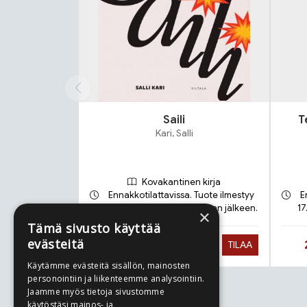
Saili
T
Kari, Salli
Kovakantinen kirja
Ennakkotilattavissa. Tuote ilmestyy
E
21.9.2026 ja toimitetaan sen jälkeen.
17
×
Tämä sivusto käyttää
evästeitä
Hinta nyt
27,90 €
TILAA
Käytämme evästeitä sisällön, mainosten
personointiin ja liikenteemme analysointiin.
Jaamme myös tietoja sivustomme
Tuoteluettelon loppu
käytöstäsi mainos- ja