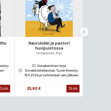
itto
Naurulokki ja pastori
Lok
huvipuistossa
S
Hotakainen, Kari
mestyy
Kovakantinen kirja
sen
Ennakkotilattavissa. Tuote ilmestyy
18.9.2026 ja toimitetaan sen jälkeen.
Toimit
Hinta nyt
Hinta 
25,90 €
9,90 €
TILAA
TILAA