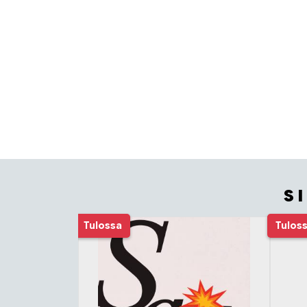
S
Tuoteluettelon alku
Tulossa
Tulos