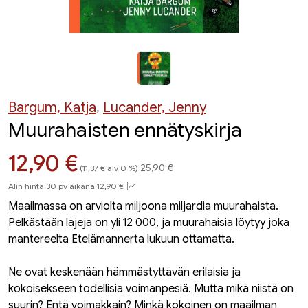
Bargum, Katja
,
Lucander, Jenny
Muurahaisten ennätyskirja
Hinta aiemmin
Hinta nyt
12,90 €
25,90 €
(11,37 € alv 0 %)
Alin hinta 30 pv aikana 12,90 €
Maailmassa on arviolta miljoona miljardia muurahaista.
Pelkästään lajeja on yli 12 000, ja muurahaisia löytyy joka
mantereelta Etelämannerta lukuun ottamatta.
Ne ovat keskenään hämmästyttävän erilaisia ja
kokoisekseen todellisia voimanpesiä. Mutta mikä niistä on
suurin? Entä voimakkain? Minkä kokoinen on maailman