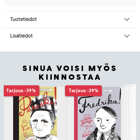
Tuotetiedot
Lisätiedot
SINUA VOISI MYÖS
KIINNOSTAA
Tuoteluettelon alku
Tarjous
-39%
Tarjous
-39%