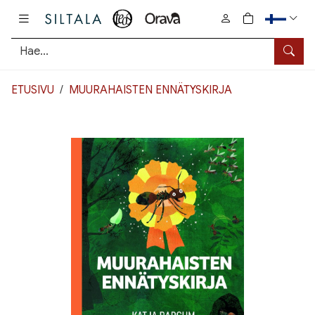
Pääsisältö
0
tuotetta osto
Hae
ETUSIVU
MUURAHAISTEN ENNÄTYSKIRJA