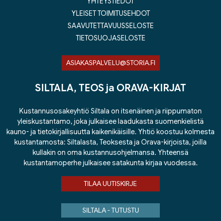
YHTEYSTIEDOT
YLEISET TOIMITUSEHDOT
SAAVUTETTAVUUSSELOSTE
TIETOSUOJASELOSTE
ASIAKASPALVELU@STORIA.FI
SILTALA, TEOS ja ORAVA-KIRJAT
Kustannusosakeyhtiö Siltala on itsenäinen ja riippumaton
yleiskustantamo, joka julkaisee laadukasta suomenkielistä
kauno- ja tietokirjallisuutta kaikenikäisille. Yhtiö koostuu kolmesta
kustantamosta: Siltalasta, Teoksesta ja Orava-kirjoista, joilla
kullakin on oma kustannusohjelmansa. Yhteensä
kustantamoperhe julkaisee satakunta kirjaa vuodessa.
TILAA UUTISKIRJE
SILTALA - TUTUSTU