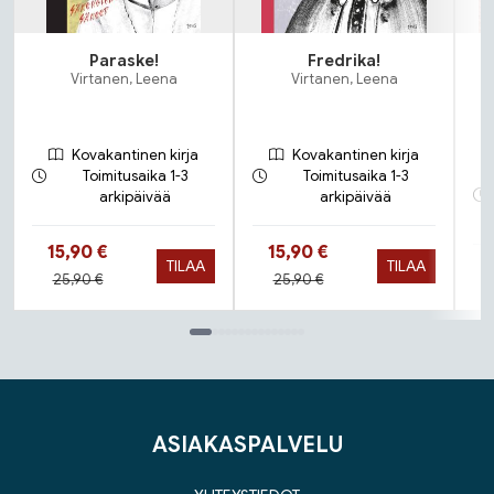
Paraske!
Fredrika!
Virtanen, Leena
Virtanen, Leena
L
Kovakantinen kirja
Kovakantinen kirja
Toimitusaika 1-3
Toimitusaika 1-3
arkipäivää
arkipäivää
Hinta nyt
Hinta nyt
15,90 €
15,90 €
TILAA
TILAA
Hinta aiemmin
Hinta aiemmin
25,90 €
25,90 €
Tuoteluettelon loppu
ASIAKASPALVELU