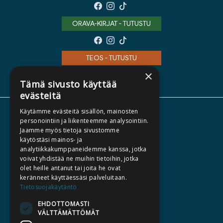
ORAVA-KIRJAT - TUTUSTU
TEOS - TUTUSTU
×
Tämä sivusto käyttää
evästeitä
Käytämme evästeitä sisällön, mainosten
TIETOA MEISTÄ
personointiin ja liikenteemme analysointiin.
Jaamme myös tietoja sivustomme
TEKIJÄT
käytöstäsi mainos- ja
KATALOGIT
analytiikkakumppaneidemme kanssa, jotka
voivat yhdistää ne muihin tietoihin, jotka
AJANKOHTAISTA
olet heille antanut tai joita he ovat
keränneet käyttäessäsi palveluitaan.
HALUATKO KIRJAILIJAKSI
Tietosuojakäytäntö
KIRJA TILAUSTYÖNÄ
EHDOTTOMASTI
VÄLTTÄMÄTTÖMÄT
MEDIALLE