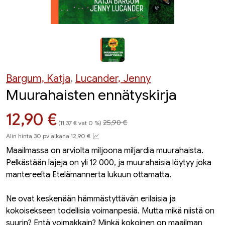
Bargum, Katja
,
Lucander, Jenny
Muurahaisten ennätyskirja
Hinta aiemmin
Hinta nyt
12,90 €
25,90 €
(11,37 € vat 0 %)
Alin hinta 30 pv aikana 12,90 €
Maailmassa on arviolta miljoona miljardia muurahaista.
Pelkästään lajeja on yli 12 000, ja muurahaisia löytyy joka
mantereelta Etelämannerta lukuun ottamatta.
Ne ovat keskenään hämmästyttävän erilaisia ja
kokoisekseen todellisia voimanpesiä. Mutta mikä niistä on
suurin? Entä voimakkain? Minkä kokoinen on maailman