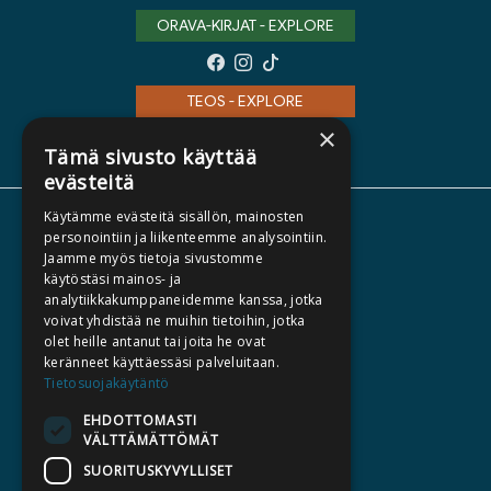
ORAVA-KIRJAT - EXPLORE
TEOS - EXPLORE
×
Tämä sivusto käyttää
evästeitä
Käytämme evästeitä sisällön, mainosten
ABOUT US
personointiin ja liikenteemme analysointiin.
Jaamme myös tietoja sivustomme
AUTHORS
käytöstäsi mainos- ja
CATALOGUES
analytiikkakumppaneidemme kanssa, jotka
voivat yhdistää ne muihin tietoihin, jotka
WHAT'S NEW
olet heille antanut tai joita he ovat
keränneet käyttäessäsi palveluitaan.
BECOME AN AUTHOR
Tietosuojakäytäntö
COMMISSIONED BOOKS
EHDOTTOMASTI
VÄLTTÄMÄTTÖMÄT
PRESS
SUORITUSKYVYLLISET
BILLING ADDRESS