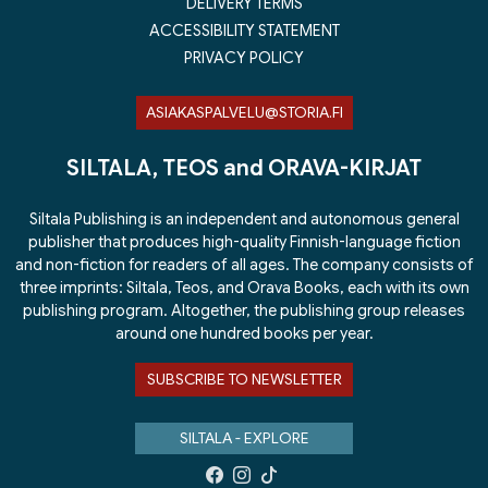
DELIVERY TERMS
ACCESSIBILITY STATEMENT
PRIVACY POLICY
ASIAKASPALVELU@STORIA.FI
SILTALA, TEOS and ORAVA-KIRJAT
Siltala Publishing is an independent and autonomous general
publisher that produces high-quality Finnish-language fiction
and non-fiction for readers of all ages. The company consists of
three imprints: Siltala, Teos, and Orava Books, each with its own
publishing program. Altogether, the publishing group releases
around one hundred books per year.
SUBSCRIBE TO NEWSLETTER
SILTALA - EXPLORE