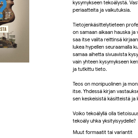
kysymykseen tekoälystä. Vast
periaatteita ja vaikutuksia.
Tietojenkäsittelytieteen pro
on samaan aikaan hauska ja va
saa itse valita reittinsä kirja
lukea hypellen seuraamalla ku
samaa aihetta sivuavista kysym
vain yhteen kysymykseen kerr
ja tutkittu tieto.
Teos on monipuolinen ja mon
itse. Yhdessä kirjan vastauk
sen keskeisistä käsitteistä ja
Voiko tekoälyllä olla tietoisu
tekoäly uhka yksityisyydelle?
Muut formaatit tai variantit