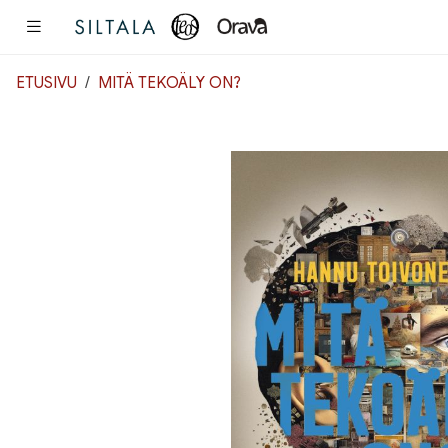
Pääsisältö
ETUSIVU
MITÄ TEKOÄLY ON?