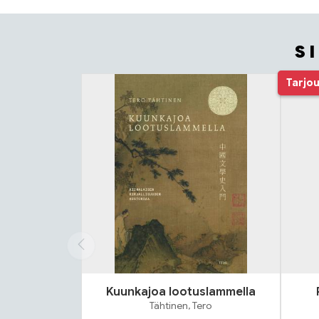
S
Tuoteluettelon alku
Tarjo
Kuunkajoa lootuslammella
Tähtinen, Tero