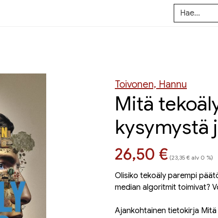
Toivonen, Hannu
Mitä tekoäl
kysymystä j
Hinta nyt
26,50 €
(23,35 € alv 0 %)
Olisiko tekoäly parempi päätö
median algoritmit toimivat? Vo
Ajankohtainen tietokirja Mitä