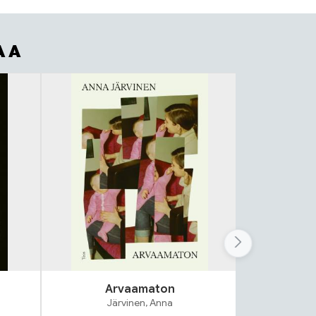
AA
Arvaamaton
T
Järvinen, Anna
T