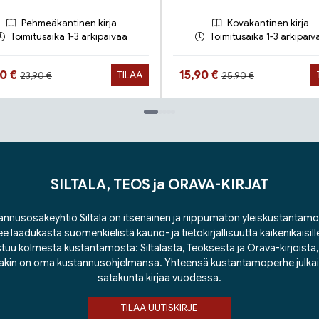
Pehmeäkantinen kirja
Kovakantinen kirja
Toimitusaika 1-3 arkipäivää
Toimitusaika 1-3 arkipäiv
Hinta aiemmin
Hinta aiemmin
ta nyt
Hinta nyt
90 €
15,90 €
TILAA
23,90 €
25,90 €
SILTALA, TEOS ja ORAVA-KIRJAT
nnusosakeyhtiö Siltala on itsenäinen ja riippumaton yleiskustantamo
ee laadukasta suomenkielistä kauno- ja tietokirjallisuutta kaikenikäisill
tuu kolmesta kustantamosta: Siltalasta, Teoksesta ja Orava-kirjoista, j
lakin on oma kustannusohjelmansa. Yhteensä kustantamoperhe julka
satakunta kirjaa vuodessa.
TILAA UUTISKIRJE