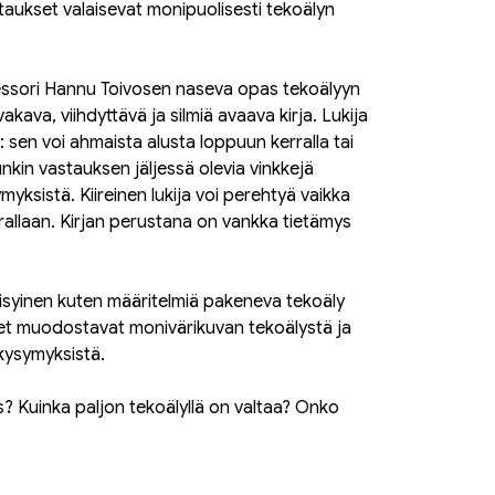
aukset valaisevat monipuolisesti tekoälyn
fessori Hannu Toivosen naseva opas tekoälyyn
kava, viihdyttävä ja silmiä avaava kirja. Lukija
an: sen voi ahmaista alusta loppuun kerralla tai
nkin vastauksen jäljessä olevia vinkkejä
yksistä. Kiireinen lukija voi perehtyä vaikka
allaan. Kirjan perustana on vankka tietämys
isyinen kuten määritelmiä pakeneva tekoäly
set muodostavat monivärikuvan tekoälystä ja
 kysymyksistä.
us? Kuinka paljon tekoälyllä on valtaa? Onko