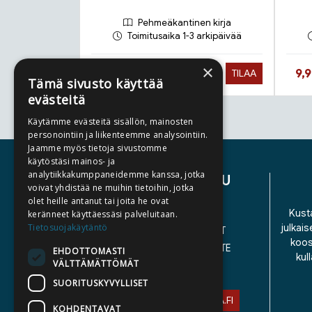
Pehmeäkantinen kirja
Toimitusaika 1-3 arkipäivää
×
Hinta nyt
Hin
27,90 €
9,
TILAA
Tämä sivusto käyttää
evästeitä
Käytämme evästeitä sisällön, mainosten
Tuoteluettelon loppu
personointiin ja liikenteemme analysointiin.
Jaamme myös tietoja sivustomme
käytöstäsi mainos- ja
analytiikkakumppaneidemme kanssa, jotka
ASIAKASPALVELU
voivat yhdistää ne muihin tietoihin, jotka
olet heille antanut tai joita he ovat
YHTEYSTIEDOT
Kusta
keränneet käyttäessäsi palveluitaan.
Tietosuojakäytäntö
julkais
YLEISET TOIMITUSEHDOT
koos
SAAVUTETTAVUUSSELOSTE
EHDOTTOMASTI
kul
VÄLTTÄMÄTTÖMÄT
TIETOSUOJASELOSTE
SUORITUSKYVYLLISET
ASIAKASPALVELU@STORIA.FI
KOHDENTAVAT