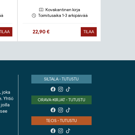
Kovakantinen kirja
Ko
ää
Toimitusaika 1-3 arkipäivää
Toimit
Hinta nyt
Hinta n
22,90 €
19,90 €
TILAA
TILAA
SILTALA - TUTUSTU
, joka
e. Yhtiö
ORAVA-KIRJAT - TUTUSTU
oilla
isee
TEOS - TUTUSTU