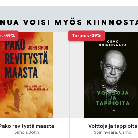
INUA VOISI MYÖS KIINNOST
us
-59%
Tarjous
-39%
Pako revitystä maasta
Voittoja ja tappioita
Simon, John
Soininvaara, Osmo