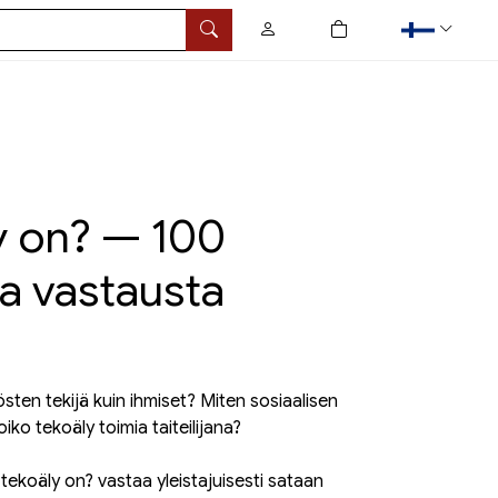
0
tuotetta ostoskorissa
Hae
y on? — 100
a vastausta
sten tekijä kuin ihmiset? Miten sosiaalisen
iko tekoäly toimia taiteilijana?
 tekoäly on? vastaa yleistajuisesti sataan