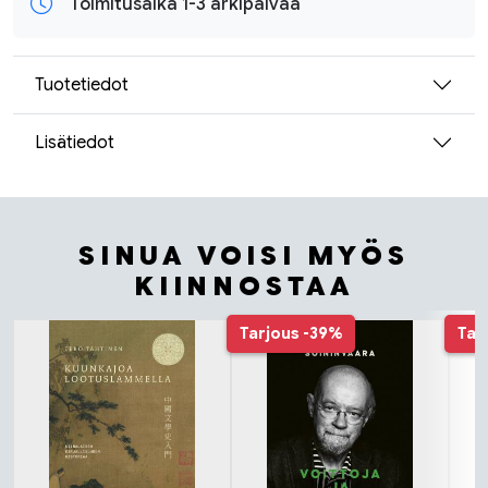
Toimitusaika 1-3 arkipäivää
Tuotetiedot
Lisätiedot
SINUA VOISI MYÖS
KIINNOSTAA
Tuoteluettelon alku
Tarjous
-39%
Tar