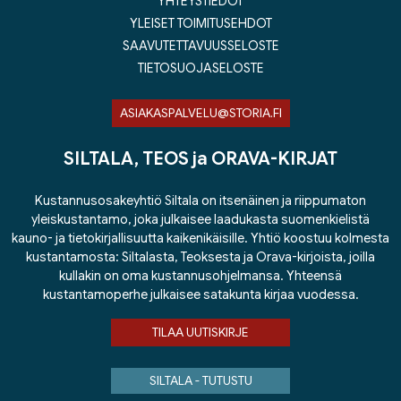
YHTEYSTIEDOT
YLEISET TOIMITUSEHDOT
SAAVUTETTAVUUSSELOSTE
TIETOSUOJASELOSTE
ASIAKASPALVELU@STORIA.FI
SILTALA, TEOS ja ORAVA-KIRJAT
Kustannusosakeyhtiö Siltala on itsenäinen ja riippumaton
yleiskustantamo, joka julkaisee laadukasta suomenkielistä
kauno- ja tietokirjallisuutta kaikenikäisille. Yhtiö koostuu kolmesta
kustantamosta: Siltalasta, Teoksesta ja Orava-kirjoista, joilla
kullakin on oma kustannusohjelmansa. Yhteensä
kustantamoperhe julkaisee satakunta kirjaa vuodessa.
TILAA UUTISKIRJE
SILTALA - TUTUSTU