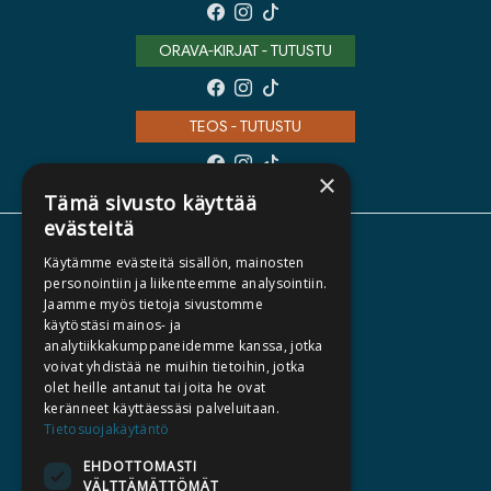
ORAVA-KIRJAT - TUTUSTU
TEOS - TUTUSTU
×
Tämä sivusto käyttää
evästeitä
TIETOA MEISTÄ
Käytämme evästeitä sisällön, mainosten
personointiin ja liikenteemme analysointiin.
TEKIJÄT
Jaamme myös tietoja sivustomme
KATALOGIT
käytöstäsi mainos- ja
analytiikkakumppaneidemme kanssa, jotka
AJANKOHTAISTA
voivat yhdistää ne muihin tietoihin, jotka
olet heille antanut tai joita he ovat
HALUATKO KIRJAILIJAKSI
keränneet käyttäessäsi palveluitaan.
Tietosuojakäytäntö
KIRJA TILAUSTYÖNÄ
EHDOTTOMASTI
MEDIALLE
VÄLTTÄMÄTTÖMÄT