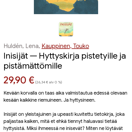
Huldén, Lena,
Kauppinen, Touko
Inisijät — Hyttyskirja pistetyille ja
pistämättömille
Hinta nyt
29,90 €
(26,34 € alv 0 %)
Kevään korvalla on taas aika valmistautua edessä olevaan
kesään kaikkine riemuineen. Ja hyttysineen.
Inisi­jät on yleistajuinen ja upeasti kuvitettu tietokirja, joka
paljastaa kaiken, mitä et ehkä tiennyt haluavasi tietää
hyttysistä. Miksi ihmeessä ne inisevät? Miten ne löytävät