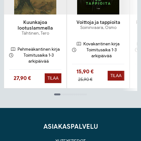
Kuunkajoa
Voittoja ja tappioita
Pa
lootuslammella
Soininvaara, Osmo
Tähtinen, Tero
Kovakantinen kirja
Pehmeäkantinen kirja
Toimitusaika 1-3
Toimitusaika 1-3
arkipäivää
arkipäivää
Hinta nyt
15,90 €
TILAA
Hinta nyt
27,90 €
TILAA
Hinta aiemmin
25,90 €
Tuoteluettelon loppu
ASIAKASPALVELU