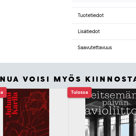
Tuotetiedot
Lisätiedot
Saavutettavuus
INUA VOISI MYÖS KIINNOST
sa
Tulossa