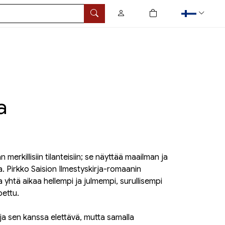
0
tuotetta ostoskorissa
Hae
a
n merkillisiin tilanteisiin; se näyttää maailman ja
. Pirkko Saision Ilmestyskirja-romaanin
la yhtä aikaa hellempi ja julmempi, surullisempi
oettu.
a sen kanssa elettävä, mutta samalla