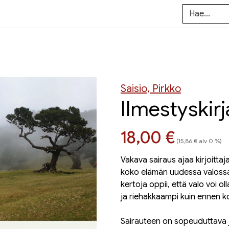
Saisio, Pirkko
Ilmestyskirj
Hinta nyt
18,00 €
(15,86 € alv 0 %)
Vakava sairaus ajaa kirjoittaja
koko elämän uudes­sa valossa
kertoja oppii, että valo voi ol
ja riehakkaampi kuin ennen k
Sairauteen on sopeuduttava j