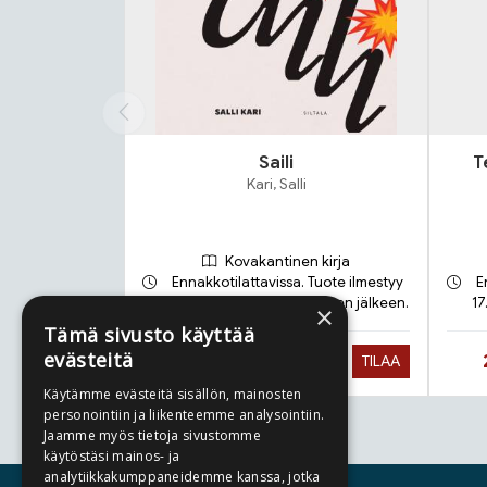
Saili
T
Kari, Salli
Kovakantinen kirja
Ennakkotilattavissa. Tuote ilmestyy
E
21.9.2026 ja toimitetaan sen jälkeen.
17
×
Tämä sivusto käyttää
evästeitä
Hinta nyt
27,90 €
TILAA
Käytämme evästeitä sisällön, mainosten
personointiin ja liikenteemme analysointiin.
Jaamme myös tietoja sivustomme
Tuoteluettelon loppu
käytöstäsi mainos- ja
analytiikkakumppaneidemme kanssa, jotka