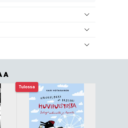
AA
Tulossa