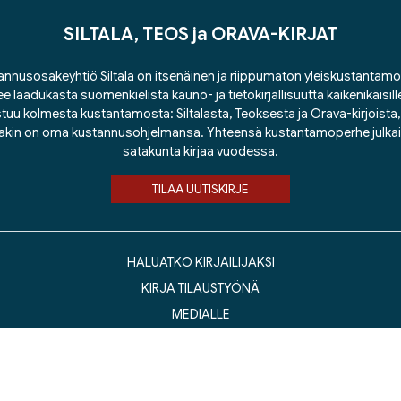
SILTALA, TEOS ja ORAVA-KIRJAT
nnusosakeyhtiö Siltala on itsenäinen ja riippumaton yleiskustantamo
ee laadukasta suomenkielistä kauno- ja tietokirjallisuutta kaikenikäisill
tuu kolmesta kustantamosta: Siltalasta, Teoksesta ja Orava-kirjoista, j
lakin on oma kustannusohjelmansa. Yhteensä kustantamoperhe julka
satakunta kirjaa vuodessa.
TILAA UUTISKIRJE
HALUATKO KIRJAILIJAKSI
KIRJA TILAUSTYÖNÄ
MEDIALLE
LASKUTUSOSOITTEET