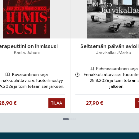
erapeuttini on ihmissusi
Seitsemän päivän avioli
Karila, Juhani
Järvikallas, Marko
Pehmeäkantinen kirja
Kovakantinen kirja
Ennakkotilattavissa. Tuote il
nnakkotilattavissa. Tuote ilmestyy
28.8.2026 ja toimitetaan 
.9.2026 ja toimitetaan sen jälkeen.
jälkeen.
Hinta nyt
Hinta nyt
28,90 €
27,90 €
TILAA