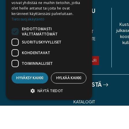
voivat yhdistää ne muihin tietoihin, jotka
olet heille antanut tai joita he ovat
ASIAKASPALVELU
keränneet käyttäessäsi palveluitaan.
Tietosuojakäytäntö
YHTEYSTIEDOT
Kusta
EHDOTTOMASTI
julkais
YLEISET TOIMITUSEHDOT
VÄLTTÄMÄTTÖMÄT
koos
SAAVUTETTAVUUSSELOSTE
SUORITUSKYVYLLISET
kul
TIETOSUOJASELOSTE
KOHDENTAVAT
ASIAKASPALVELU@STORIA.FI
TOIMINNALLISET
HYVÄKSY KAIKKI
HYLKÄÄ KAIKKI
TIETOA MEISTÄ
NÄYTÄ TIEDOT
TEKIJÄT
KATALOGIT
AJANKOHTAISTA
Ehdottomasti välttämättömät
Suorituskyvylliset
Kohdentavat
Toiminnalliset