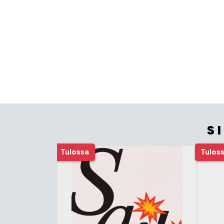
S
Tuoteluettelon alku
Tulossa
Tulos