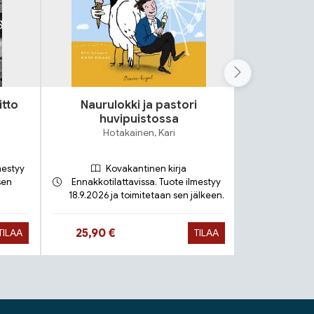
itto
Naurulokki ja pastori
Lok
huvipuistossa
S
Hotakainen, Kari
mestyy
Kovakantinen kirja
sen
Ennakkotilattavissa. Tuote ilmestyy
18.9.2026 ja toimitetaan sen jälkeen.
Toimit
Hinta nyt
Hinta 
25,90 €
9,90 €
TILAA
TILAA