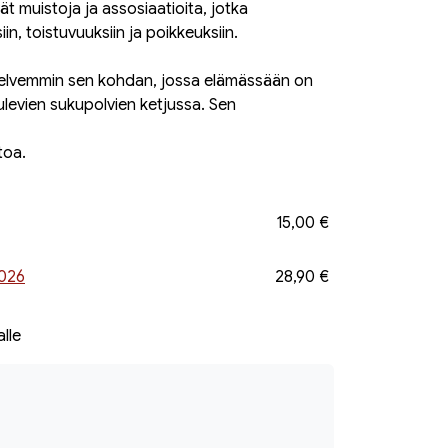
ät muistoja ja assosiaatioita, jotka
in, toistuvuuksiin ja poikkeuksiin.
 selvemmin sen kohdan, jossa elämässään on
tulevien sukupolvien ketjussa. Sen
toa.
15,00 €
2026
28,90 €
alle