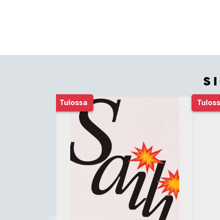
S
Tuoteluettelon alku
Tulossa
Tulos