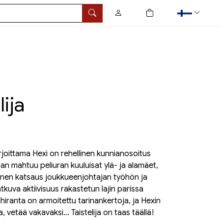
0
tuotetta ostoskorissa
Hae
lija
joittama Hexi on rehellinen kunnianosoitus
kaan mahtuu peliuran kuuluisat ylä- ja alamäet,
uinen katsaus joukkueenjohtajan työhön ja
tkuva aktiivisuus rakastetun lajin parissa
ihiranta on armoitettu tarinankertoja, ja Hexin
 vetää vakavaksi... Taistelija on taas täällä!