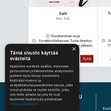
Saili
T
Kari, Salli
Kovakantinen kirja
Ennakkotilattavissa. Tuote ilmestyy
E
21.9.2026 ja toimitetaan sen jälkeen.
17
×
Tämä sivusto käyttää
evästeitä
Hinta nyt
27,90 €
TILAA
Käytämme evästeitä sisällön, mainosten
personointiin ja liikenteemme analysointiin.
Jaamme myös tietoja sivustomme
Tuoteluettelon loppu
käytöstäsi mainos- ja
analytiikkakumppaneidemme kanssa, jotka
voivat yhdistää ne muihin tietoihin, jotka
olet heille antanut tai joita he ovat
ASIAKASPALVELU
keränneet käyttäessäsi palveluitaan.
Tietosuojakäytäntö
YHTEYSTIEDOT
Kusta