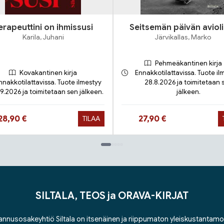
erapeuttini on ihmissusi
Seitsemän päivän avioli
Karila, Juhani
Järvikallas, Marko
Pehmeäkantinen kirja
Kovakantinen kirja
Ennakkotilattavissa. Tuote il
nnakkotilattavissa. Tuote ilmestyy
28.8.2026 ja toimitetaan 
.9.2026 ja toimitetaan sen jälkeen.
jälkeen.
Hinta nyt
Hinta nyt
28,90 €
27,90 €
TILAA
SILTALA, TEOS ja ORAVA-KIRJAT
nnusosakeyhtiö Siltala on itsenäinen ja riippumaton yleiskustantamo