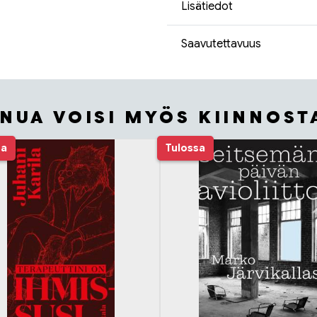
Lisätiedot
Saavutettavuus
INUA VOISI MYÖS KIINNOST
sa
Tulossa