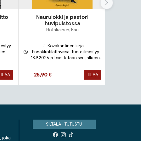
itto
Naurulokki ja pastori
Lok
huvipuistossa
S
Hotakainen, Kari
mestyy
Kovakantinen kirja
sen
Ennakkotilattavissa. Tuote ilmestyy
18.9.2026 ja toimitetaan sen jälkeen.
Toimit
Hinta nyt
Hinta 
25,90 €
9,90 €
TILAA
TILAA
SILTALA - TUTUSTU
, joka