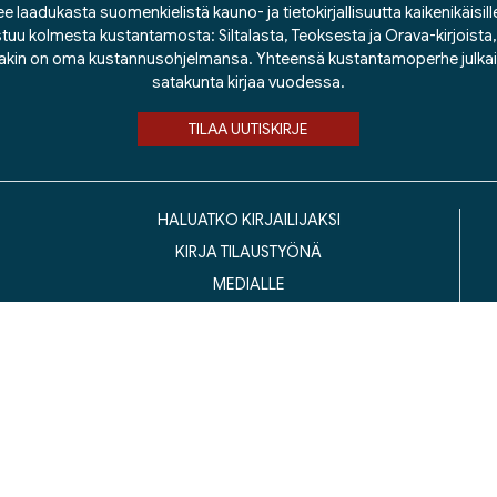
ee laadukasta suomenkielistä kauno- ja tietokirjallisuutta kaikenikäisill
tuu kolmesta kustantamosta: Siltalasta, Teoksesta ja Orava-kirjoista, j
lakin on oma kustannusohjelmansa. Yhteensä kustantamoperhe julka
satakunta kirjaa vuodessa.
TILAA UUTISKIRJE
HALUATKO KIRJAILIJAKSI
KIRJA TILAUSTYÖNÄ
MEDIALLE
LASKUTUSOSOITTEET