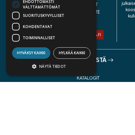
EHDOTTOMASTI
julkais
YLEISET TOIMITUSEHDOT
VÄLTTÄMÄTTÖMÄT
koos
SAAVUTETTAVUUSSELOSTE
SUORITUSKYVYLLISET
kul
TIETOSUOJASELOSTE
KOHDENTAVAT
ASIAKASPALVELU@STORIA.FI
TOIMINNALLISET
HYVÄKSY KAIKKI
HYLKÄÄ KAIKKI
TIETOA MEISTÄ
NÄYTÄ TIEDOT
TEKIJÄT
KATALOGIT
AJANKOHTAISTA
Ehdottomasti välttämättömät
Suorituskyvylliset
Kohdentavat
Toiminnalliset
Ehdottomasti välttämättömät evästeet
mahdollistavat verkkosivuston
perustoiminnot, kuten käyttäjän
kirjautumisen ja tilinhallinnan. Sivustoa ei