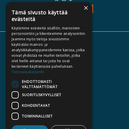
×
TEOS - TUTUSTU
Tämä sivusto käyttää
evästeitä
Käytämme evästeitä sisällön, mainosten
personointiin ja liikenteemme analysointiin.
Jaamme myös tietoja sivustomme
TIETOA MEISTÄ
käytöstäsi mainos- ja
analytiikkakumppaneidemme kanssa, jotka
TEKIJÄT
voivat yhdistää ne muihin tietoihin, jotka
KATALOGIT
olet heille antanut tai joita he ovat
keränneet käyttäessäsi palveluitaan.
AJANKOHTAISTA
Tietosuojakäytäntö
EHDOTTOMASTI
HALUATKO KIRJAILIJAKSI
VÄLTTÄMÄTTÖMÄT
KIRJA TILAUSTYÖNÄ
SUORITUSKYVYLLISET
MEDIALLE
KOHDENTAVAT
LASKUTUSOSOITTEET
TOIMINNALLISET
SILTALA.FI