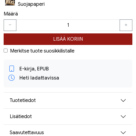
Suojapaperi
Määrä
LISÄÄ KORIIN
Merkitse tuote suosikkilistalle
E-kirja, EPUB
Heti ladattavissa
Tuotetiedot
Lisätiedot
Saavutettavuus