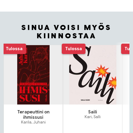
SINUA VOISI MYÖS
KIINNOSTAA
Tuoteluettelon alku
Tulossa
Tulossa
Tul
Terapeuttini on
Saili
ihmissusi
Kari, Salli
Karila, Juhani