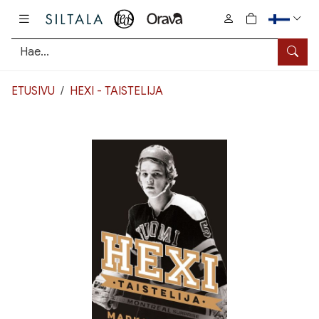
Pääsisältö
0
tuotetta osto
Hae
ETUSIVU
HEXI - TAISTELIJA