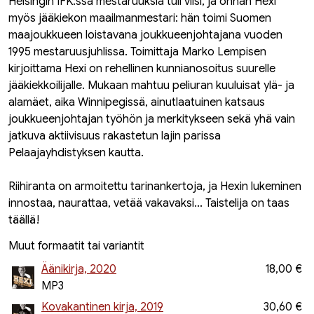
Helsingin IFK:ssa mestaruuksia tuli viisi, ja onhan Hexi
myös jääkiekon maailmanmestari: hän toimi Suomen
maajoukkueen loistavana joukkueenjohtajana vuoden
1995 mestaruusjuhlissa. Toimittaja Marko Lempisen
kirjoittama Hexi on rehellinen kunnianosoitus suurelle
jääkiekkoilijalle. Mukaan mahtuu peliuran kuuluisat ylä- ja
alamäet, aika Winnipegissä, ainutlaatuinen katsaus
joukkueenjohtajan työhön ja merkitykseen sekä yhä vain
jatkuva aktiivisuus rakastetun lajin parissa
Pelaajayhdistyksen kautta.
Riihiranta on armoitettu tarinankertoja, ja Hexin lukeminen
innostaa, naurattaa, vetää vakavaksi... Taistelija on taas
täällä!
Muut formaatit tai variantit
Äänikirja, 2020
18,00 €
MP3
Kovakantinen kirja, 2019
30,60 €