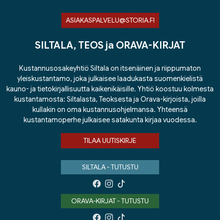
ASIAKASPALVELU@STORIA.FI
SILTALA, TEOS ja ORAVA-KIRJAT
Kustannusosakeyhtiö Siltala on itsenäinen ja riippumaton
yleiskustantamo, joka julkaisee laadukasta suomenkielistä
kauno- ja tietokirjallisuutta kaikenikäisille. Yhtiö koostuu kolmesta
kustantamosta: Siltalasta, Teoksesta ja Orava-kirjoista, joilla
kullakin on oma kustannusohjelmansa. Yhteensä
kustantamoperhe julkaisee satakunta kirjaa vuodessa.
TILAA UUTISKIRJE
SILTALA - TUTUSTU
ORAVA-KIRJAT - TUTUSTU