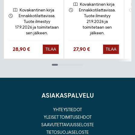
Kovakantinen kirja
Kovakantinen kirja
Ennakkotilattavissa.
Ennakkotilattavissa.
Tuote ilmestyy
Tuote ilmestyy
21.9.2026 ja
17.9.2026 ja toimitetaan
toimitetaan sen
sen jälkeen.
jälkeen.
Hinta nyt
Hinta nyt
28,90 €
27,90 €
TILAA
TILAA
Tuoteluettelon loppu
ASIAKASPALVELU
YHTEYSTIEDOT
YLEISET TOIMITUSEHDOT
SAAVUTETTAVUUSSELOSTE
TIETOSUOJASELOSTE