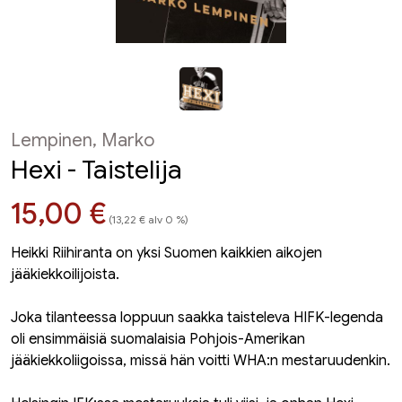
Lempinen, Marko
Hexi - Taistelija
Hinta nyt
15,00 €
(13,22 € alv 0 %)
Heikki Riihiranta on yksi Suomen kaikkien aikojen
jääkiekkoilijoista.
Joka tilanteessa loppuun saakka taisteleva HIFK-legenda
oli ensimmäisiä suomalaisia Pohjois-Amerikan
jääkiekkoliigoissa, missä hän voitti WHA:n mestaruudenkin.