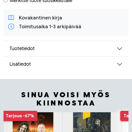
Merkitse tuote suosikkilistalle
Kovakantinen kirja
Toimitusaika 1-3 arkipäivää
Tuotetiedot
Lisätiedot
SINUA VOISI MYÖS
KIINNOSTAA
Tuoteluettelon alku
Tarjous
-67%
Tar