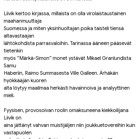
Liivik kertoo kirjassa, millaista on olla virolaistaustainen
maahanmuuttaja
Suomessa ja miten yksinhuoltajan poika taisteli tiensä
altavastaajan
lähtökohdista parrasvaloihin. Tarinassa ääneen pääsevät
tietenkin
myös ”Märkä-Simon” monet ystävät Mikael Granlundista
Samu
Haberiin, Raimo Summasesta Ville Galleen. Ärhäkän
hyökkääjän kuoren
alta löytyy maailmaa herkästi havainnoiva ja analyyttinen
mieli.
Fyysisen, provosoivan roolin omaksuneena kiekkoilijana
Liivik on
aina jättänyt vahvan muistijäljen niin joukkuetovereihin kuin
vastapuolen