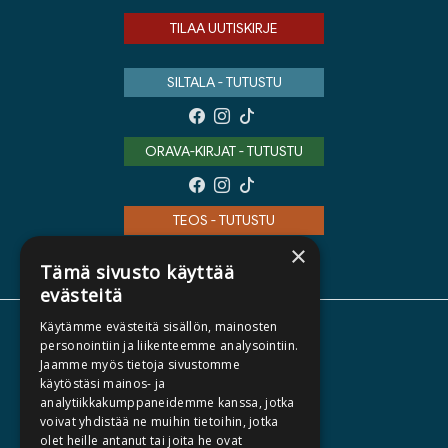
TILAA UUTISKIRJE
SILTALA - TUTUSTU
ORAVA-KIRJAT - TUTUSTU
TEOS - TUTUSTU
×
Tämä sivusto käyttää
evästeitä
Käytämme evästeitä sisällön, mainosten
TIETOA MEISTÄ
personointiin ja liikenteemme analysointiin.
Jaamme myös tietoja sivustomme
TEKIJÄT
käytöstäsi mainos- ja
KATALOGIT
analytiikkakumppaneidemme kanssa, jotka
voivat yhdistää ne muihin tietoihin, jotka
AJANKOHTAISTA
olet heille antanut tai joita he ovat