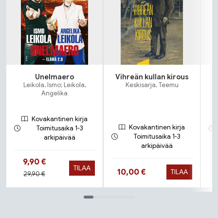
Unelmaero
Vihreän kullan kirous
Leikola, Ismo; Leikola,
Keskisarja, Teemu
Angelika
Kovakantinen kirja
Kovakantinen kirja
Toimitusaika 1-3
Toimitusaika 1-3
arkipäivää
arkipäivää
Hinta nyt
9,90 €
TILAA
Hinta nyt
10,00 €
TILAA
Hinta aiemmin
29,90 €
Tuoteluettelon loppu