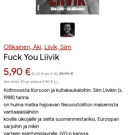
Ollikainen, Aki
,
Liivik, Siim
Fuck You Liivik
Hinta aiemmin
Hinta nyt
5,90 €
28,90 €
(5,20 € alv 0 %)
Alin hinta 30 pv aikana 5,90 €
Kolhoosista Korsoon ja kultakaukaloihin. Siim Liivikin (s.
1988) tarina
on huima matka hajoavan Neuvostoliiton maisemista
vantaalaislähiön
koville ulkojäille ja sieltä suomenmestariksi, Euroopan
sarjoihin ja mikin
varteen esiintymislavoille JVG:n kanssa.