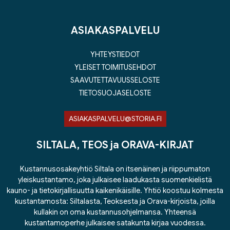
ASIAKASPALVELU
YHTEYSTIEDOT
YLEISET TOIMITUSEHDOT
SAAVUTETTAVUUSSELOSTE
TIETOSUOJASELOSTE
ASIAKASPALVELU@STORIA.FI
SILTALA, TEOS ja ORAVA-KIRJAT
Kustannusosakeyhtiö Siltala on itsenäinen ja riippumaton
yleiskustantamo, joka julkaisee laadukasta suomenkielistä
kauno- ja tietokirjallisuutta kaikenikäisille. Yhtiö koostuu kolmesta
kustantamosta: Siltalasta, Teoksesta ja Orava-kirjoista, joilla
kullakin on oma kustannusohjelmansa. Yhteensä
kustantamoperhe julkaisee satakunta kirjaa vuodessa.