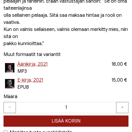
pelaajiin ja faneihin. Erään vastustajan sanoin: ”Se on oma
taiteenlajinsa
olla sellainen pelaaja. Siitä saa maksaa hintaa ja rooli on
vaativa.
Kun on valmis sellaiseen, valmis olemaan merkitty mies, niin
sitä on
pakko kunnioittaa.”
Muut formaatit tai variantit
Äänikirja, 2021
18,00 €
MP3
E-kirja, 2021
15,00 €
EPUB
Määrä
LISÄÄ KORIIN