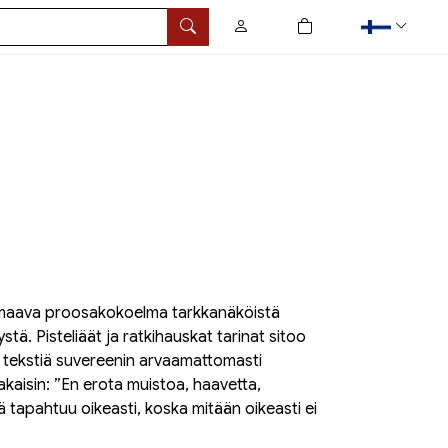
0
tuotetta ostoskorissa
Hae
rmaava proosakokoelma tarkkanäköistä
ä. Pisteliäät ja ratkihauskat tarinat sitoo
a tekstiä suvereenin arvaamattomasti
akaisin: ”En erota muistoa, haavetta,
ä tapahtuu oikeasti, koska mitään oikeasti ei