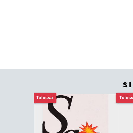
S
Tuoteluettelon alku
Tulossa
Tulos