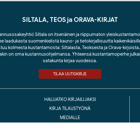
SILTALA, TEOS ja ORAVA-KIRJAT
nnusosakeyhtiö Siltala on itsenäinen ja riippumaton yleiskustantamo
ee laadukasta suomenkielistä kauno- ja tietokirjallisuutta kaikenikäisill
tuu kolmesta kustantamosta: Siltalasta, Teoksesta ja Orava-kirjoista, j
lakin on oma kustannusohjelmansa. Yhteensä kustantamoperhe julka
satakunta kirjaa vuodessa.
TILAA UUTISKIRJE
HALUATKO KIRJAILIJAKSI
KIRJA TILAUSTYÖNÄ
MEDIALLE
LASKUTUSOSOITTEET