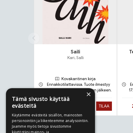
Saili
T
Kari, Salli
Kovakantinen kirja
Ennakkotilattavissa. Tuote ilmestyy
E
21.9.2026 ja toimitetaan sen jälkeen.
17
×
Tämä sivusto käyttää
evästeitä
Hinta nyt
27,90 €
TILAA
Käytämme evästeitä sisällön, mainosten
personointiin ja liikenteemme analysointiin.
Jaamme myös tietoja sivustomme
Tuoteluettelon loppu
käytöstäsi mainos- ja