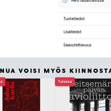
Heti ladattavissa
Tuotetiedot
Lisätiedot
Saavutettavuus
INUA VOISI MYÖS KIINNOST
sa
Tulossa