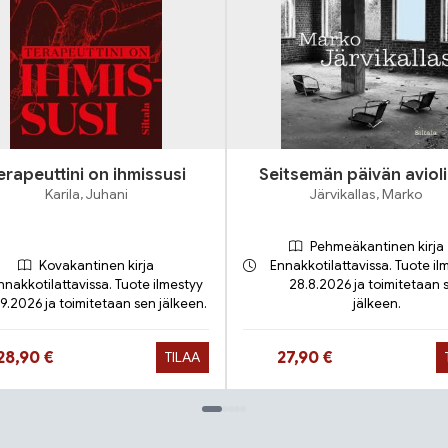
erapeuttini on ihmissusi
Seitsemän päivän avioli
Karila, Juhani
Järvikallas, Marko
Pehmeäkantinen kirja
Kovakantinen kirja
Ennakkotilattavissa. Tuote il
nnakkotilattavissa. Tuote ilmestyy
28.8.2026 ja toimitetaan 
.9.2026 ja toimitetaan sen jälkeen.
jälkeen.
Hinta nyt
Hinta nyt
28,90 €
27,90 €
TILAA