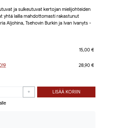
utuvat ja sulkeutuvat kertojan mielijohteiden
 yhtä lailla mahdottomasti rakastunut
ia Aljohina, Tsehovin Burkin ja Ivan Ivanyts -
15,00 €
019
28,90 €
LISÄÄ KORIIN
alle