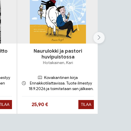
itto
Naurulokki ja pastori
Lok
huvipuistossa
S
Hotakainen, Kari
mestyy
Kovakantinen kirja
sen
Ennakkotilattavissa. Tuote ilmestyy
18.9.2026 ja toimitetaan sen jälkeen.
Toimit
Hinta nyt
Hinta 
25,90 €
9,90 €
TILAA
TILAA