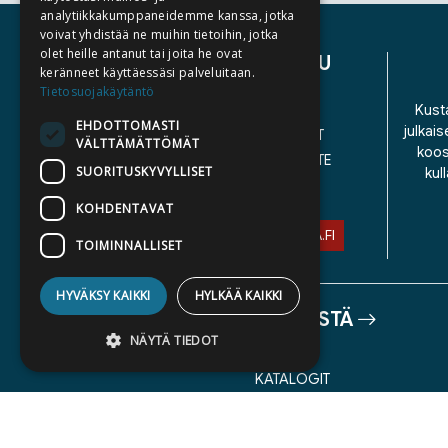
analytiikkakumppaneidemme kanssa, jotka
voivat yhdistää ne muihin tietoihin, jotka
olet heille antanut tai joita he ovat
ASIAKASPALVELU
keränneet käyttäessäsi palveluitaan.
Tietosuojakäytäntö
YHTEYSTIEDOT
Kusta
EHDOTTOMASTI
julkais
YLEISET TOIMITUSEHDOT
VÄLTTÄMÄTTÖMÄT
koos
SAAVUTETTAVUUSSELOSTE
SUORITUSKYVYLLISET
kul
TIETOSUOJASELOSTE
KOHDENTAVAT
ASIAKASPALVELU@STORIA.FI
TOIMINNALLISET
HYVÄKSY KAIKKI
HYLKÄÄ KAIKKI
TIETOA MEISTÄ
NÄYTÄ TIEDOT
TEKIJÄT
KATALOGIT
AJANKOHTAISTA
Ehdottomasti välttämättömät
Suorituskyvylliset
Kohdentavat