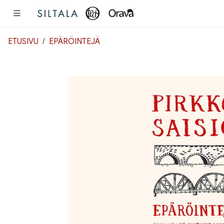
Pääsisältö
ETUSIVU
EPÄRÖINTEJÄ