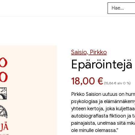
Saisio, Pirkko
Epäröintejä
Hinta nyt
18,00 €
(15,86 € alv 0 %)
Pirkko Saision uutuus on hu
psykologiaa ja elämännäkemyst
yhteen kertoja, joka kuljetta
autobiografiasta fiktioon ja t
painajaista, unelmaa siitä mik
ole minulle olemassa.”