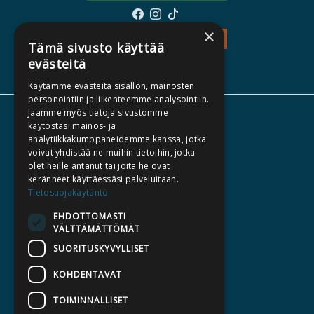
×
TEOS - TUTUSTU
Tämä sivusto käyttää
evästeitä
Käytämme evästeitä sisällön, mainosten
personointiin ja liikenteemme analysointiin.
Jaamme myös tietoja sivustomme
TIETOA MEISTÄ
käytöstäsi mainos- ja
analytiikkakumppaneidemme kanssa, jotka
TEKIJÄT
voivat yhdistää ne muihin tietoihin, jotka
KATALOGIT
olet heille antanut tai joita he ovat
keränneet käyttäessäsi palveluitaan.
AJANKOHTAISTA
Tietosuojakäytäntö
EHDOTTOMASTI
HALUATKO KIRJAILIJAKSI
VÄLTTÄMÄTTÖMÄT
KIRJA TILAUSTYÖNÄ
SUORITUSKYVYLLISET
MEDIALLE
KOHDENTAVAT
LASKUTUSOSOITTEET
TOIMINNALLISET