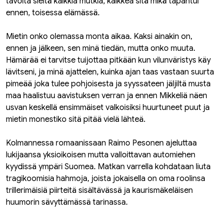
tavoita sieltä kaikkia mutkia, kaikkea sitä mikä tapahtui
ennen, toisessa elämässä.
Mietin onko olemassa monta aikaa. Kaksi ainakin on,
ennen ja jälkeen, sen minä tiedän, mutta onko muuta.
Hämärää ei tarvitse tuijottaa pitkään kun vilunväristys käy
lävitseni, ja minä ajattelen, kuinka ajan taas vastaan suurta
pimeää joka tulee pohjoisesta ja syyssateen jäljiltä musta
maa haalistuu aavistuksen verran ja ennen Mikkeliä näen
usvan keskellä ensimmäiset valkoisiksi huurtuneet puut ja
mietin monestiko sitä pitää vielä lähteä.
Kolmannessa romaanissaan Raimo Pesonen ajeluttaa
lukijaansa yksioikoisen mutta valloittavan automiehen
kyydissä ympäri Suomea. Matkan varrella kohdataan liuta
tragikoomisia hahmoja, joista jokaisella on oma roolinsa
trillerimäisiä piirteitä sisältävässä ja kaurismäkeläisen
huumorin sävyttämässä tarinassa.