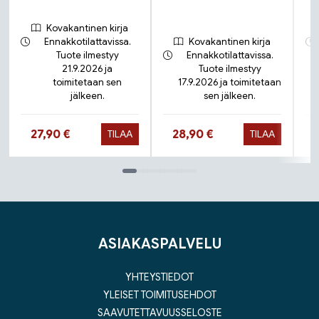
Kovakantinen kirja
Ennakkotilattavissa.
Kovakantinen kirja
Tuote ilmestyy
Ennakkotilattavissa.
21.9.2026 ja
Tuote ilmestyy
toimitetaan sen
17.9.2026 ja toimitetaan
jälkeen.
sen jälkeen.
Hinta nyt
Hinta nyt
27,90 €
28,90 €
TILAA
TILAA
Tuoteluettelon loppu
ASIAKASPALVELU
YHTEYSTIEDOT
YLEISET TOIMITUSEHDOT
SAAVUTETTAVUUSSELOSTE