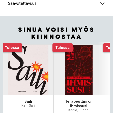
Saavutettavuus
SINUA VOISI MYÖS
KIINNOSTAA
Tuoteluettelon alku
Tulossa
Tulossa
Tul
Saili
Terapeuttini on
N
Kari, Salli
ihmissusi
Karila, Juhani