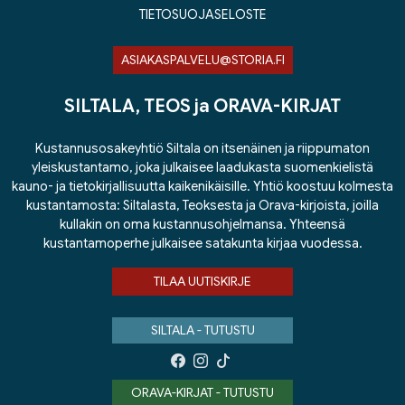
TIETOSUOJASELOSTE
ASIAKASPALVELU@STORIA.FI
SILTALA, TEOS ja ORAVA-KIRJAT
Kustannusosakeyhtiö Siltala on itsenäinen ja riippumaton
yleiskustantamo, joka julkaisee laadukasta suomenkielistä
kauno- ja tietokirjallisuutta kaikenikäisille. Yhtiö koostuu kolmesta
kustantamosta: Siltalasta, Teoksesta ja Orava-kirjoista, joilla
kullakin on oma kustannusohjelmansa. Yhteensä
kustantamoperhe julkaisee satakunta kirjaa vuodessa.
TILAA UUTISKIRJE
SILTALA - TUTUSTU
ORAVA-KIRJAT - TUTUSTU