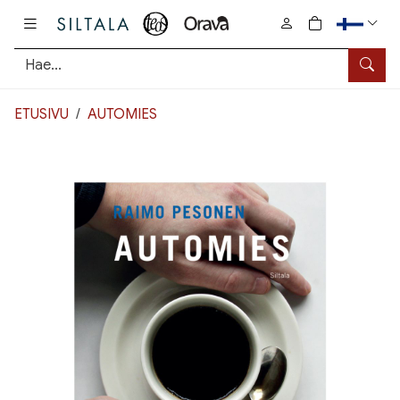
Pääsisältö
0
tuotetta osto
Hae
ETUSIVU
AUTOMIES