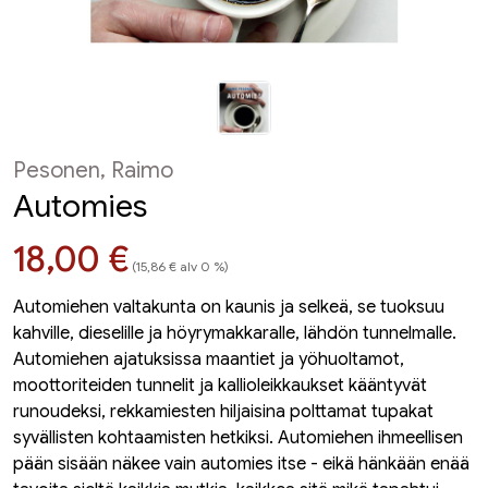
Pesonen, Raimo
Automies
Hinta nyt
18,00 €
(15,86 € alv 0 %)
Automiehen valtakunta on kaunis ja selkeä, se tuoksuu
kahville, dieselille ja höyrymakkaralle, lähdön tunnelmalle.
Automiehen ajatuksissa maantiet ja yöhuoltamot,
moottoriteiden tunnelit ja kallioleikkaukset kääntyvät
runoudeksi, rekkamiesten hiljaisina polttamat tupakat
syvällisten kohtaamisten hetkiksi. Automiehen ihmeellisen
pään sisään näkee vain automies itse - eikä hänkään enää