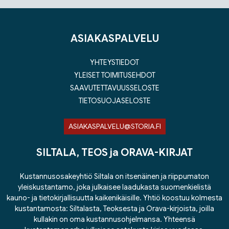
Tuoteluettelon loppu
ASIAKASPALVELU
YHTEYSTIEDOT
YLEISET TOIMITUSEHDOT
SAAVUTETTAVUUSSELOSTE
TIETOSUOJASELOSTE
ASIAKASPALVELU@STORIA.FI
SILTALA, TEOS ja ORAVA-KIRJAT
Kustannusosakeyhtiö Siltala on itsenäinen ja riippumaton
yleiskustantamo, joka julkaisee laadukasta suomenkielistä
kauno- ja tietokirjallisuutta kaikenikäisille. Yhtiö koostuu kolmesta
kustantamosta: Siltalasta, Teoksesta ja Orava-kirjoista, joilla
kullakin on oma kustannusohjelmansa. Yhteensä