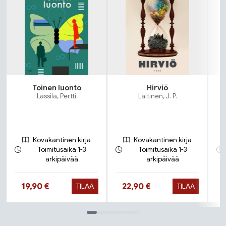
Toinen luonto
Hirviö
Lassila, Pertti
Laitinen, J. P.
Kovakantinen kirja
Kovakantinen kirja
Toimitusaika 1-3
Toimitusaika 1-3
arkipäivää
arkipäivää
Hinta nyt
Hinta nyt
19,90 €
22,90 €
TILAA
TILAA