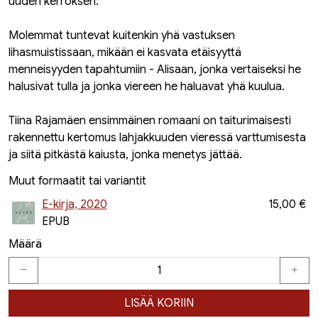
uuden kerroksen.
Molemmat tuntevat kuitenkin yhä vastuksen
lihasmuistissaan, mikään ei kasvata etäisyyttä
menneisyyden tapahtumiin - Alisaan, jonka vertaiseksi he
halusivat tulla ja jonka viereen he haluavat yhä kuulua.
Tiina Rajamäen ensimmäinen romaani on taiturimaisesti
rakennettu kertomus lahjakkuuden vieressä varttumisesta
ja siitä pitkästä kaiusta, jonka menetys jättää.
Muut formaatit tai variantit
E-kirja, 2020
15,00 €
EPUB
Määrä
LISÄÄ KORIIN