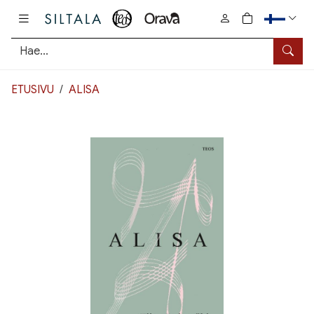
Pääsisältö
0
tuotetta osto
Hae
ETUSIVU
ALISA