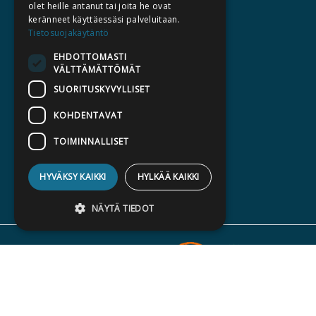
olet heille antanut tai joita he ovat
keränneet käyttäessäsi palveluitaan.
HALUATKO KIRJAILIJAKSI
Tietosuojakäytäntö
KIRJA TILAUSTYÖNÄ
EHDOTTOMASTI
VÄLTTÄMÄTTÖMÄT
MEDIALLE
SUORITUSKYVYLLISET
LASKUTUSOSOITTEET
KOHDENTAVAT
SILTALA.FI
TOIMINNALLISET
E-JA ÄÄNIKIRJAT
ENNAKKOTILATTAVAT
HYVÄKSY KAIKKI
HYLKÄÄ KAIKKI
LAHJAKORTTI
NÄYTÄ TIEDOT
Ehdottomasti välttämättömät
Suorituskyvylliset
Kohdentavat
Toiminnalliset
Kustannusosakeyhtiö Siltala, Suvilahdenkatu 7, 00500 Helsinki