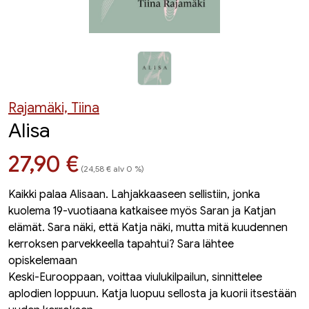
Rajamäki, Tiina
Alisa
Hinta nyt
27,90 €
(24,58 € alv 0 %)
Kaikki palaa Alisaan. Lahjakkaaseen sellistiin, jonka
kuolema 19-vuotiaana katkaisee myös Saran ja Katjan
elämät. Sara näki, että Katja näki, mutta mitä kuudennen
kerroksen parvekkeella tapahtui? Sara lähtee
opiskelemaan
Keski-Eurooppaan, voittaa viulukilpailun, sinnittelee
aplodien loppuun. Katja luopuu sellosta ja kuorii itsestään