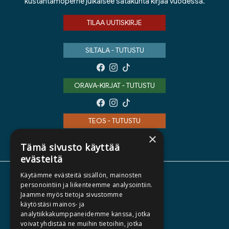
kustantamoperhe julkaisee satakunta kirjaa vuodessa.
TILAA UUTISKIRJE
SILTALA - TUTUSTU
ORAVA-KIRJAT - TUTUSTU
TEOS - TUTUSTU
×
Tämä sivusto käyttää
evästeitä
Käytämme evästeitä sisällön, mainosten
TIETOA MEISTÄ
personointiin ja liikenteemme analysointiin.
Jaamme myös tietoja sivustomme
TEKIJÄT
käytöstäsi mainos- ja
KATALOGIT
analytiikkakumppaneidemme kanssa, jotka
voivat yhdistää ne muihin tietoihin, jotka
AJANKOHTAISTA