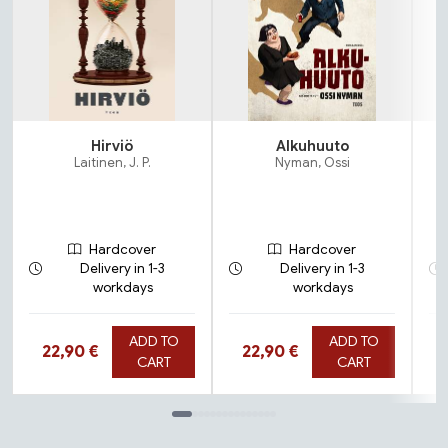
Hirviö
Alkuhuuto
Laitinen, J. P.
Nyman, Ossi
Hardcover
Hardcover
Delivery in 1-3
Delivery in 1-3
workdays
workdays
ADD TO
ADD TO
Hinta nyt
Hinta nyt
22,90 €
22,90 €
CART
CART
Tuoteluettelon loppu