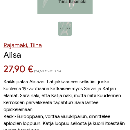
Rajamäki, Tiina
Alisa
Hinta nyt
27,90 €
(24,58 € vat 0 %)
Kaikki palaa Alisaan. Lahjakkaaseen sellistiin, jonka
kuolema 19-vuotiaana katkaisee myös Saran ja Katjan
elämät. Sara näki, että Katja näki, mutta mitä kuudennen
kerroksen parvekkeella tapahtui? Sara lähtee
opiskelemaan
Keski-Eurooppaan, voittaa viulukilpailun, sinnittelee
aplodien loppuun. Katja luopuu sellosta ja kuorii itsestään