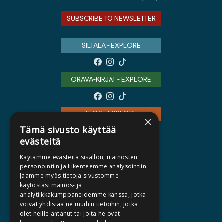
SUBSCRIBE TO NEWSLETTER
SILTALA - EXPLORE
ORAVA-KIRJAT - EXPLORE
TEOS - EXPLORE
×
Tämä sivusto käyttää
evästeitä
Käytämme evästeitä sisällön, mainosten
personointiin ja liikenteemme analysointiin.
ABOUT US
Jaamme myös tietoja sivustomme
käytöstäsi mainos- ja
AUTHORS
analytiikkakumppaneidemme kanssa, jotka
CATALOGUES
voivat yhdistää ne muihin tietoihin, jotka
olet heille antanut tai joita he ovat
WHAT'S NEW