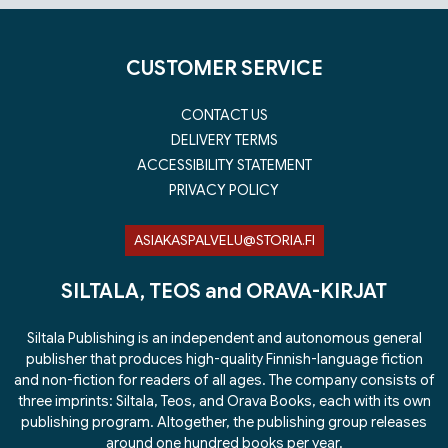
CUSTOMER SERVICE
CONTACT US
DELIVERY TERMS
ACCESSIBILITY STATEMENT
PRIVACY POLICY
ASIAKASPALVELU@STORIA.FI
SILTALA, TEOS and ORAVA-KIRJAT
Siltala Publishing is an independent and autonomous general
publisher that produces high-quality Finnish-language fiction
and non-fiction for readers of all ages. The company consists of
three imprints: Siltala, Teos, and Orava Books, each with its own
publishing program. Altogether, the publishing group releases
around one hundred books per year.