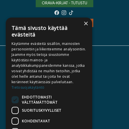
ORAVA-KIRJAT - TUTUSTU
×
TEOS - TUTUSTU
Tämä sivusto käyttää
evästeitä
Käytämme evästeitä sisällön, mainosten
personointiin ja liikenteemme analysointiin.
Jaamme myös tietoja sivustomme
TIETOA MEISTÄ
käytöstäsi mainos- ja
TEKIJÄT
analytiikkakumppaneidemme kanssa, jotka
voivat yhdistää ne muihin tietoihin, jotka
KATALOGIT
olet heille antanut tai joita he ovat
AJANKOHTAISTA
keränneet käyttäessäsi palveluitaan.
Tietosuojakäytäntö
HALUATKO KIRJAILIJAKSI
EHDOTTOMASTI
VÄLTTÄMÄTTÖMÄT
KIRJA TILAUSTYÖNÄ
SUORITUSKYVYLLISET
MEDIALLE
KOHDENTAVAT
LASKUTUSOSOITTEET