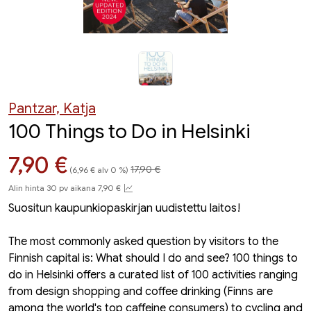
Pantzar, Katja
100 Things to Do in Helsinki
Hinta aiemmin
Hinta nyt
7,90 €
17,90 €
(6,96 € alv 0 %)
Alin hinta 30 pv aikana 7,90 €
Suositun kaupunkiopaskirjan uudistettu laitos!
The most commonly asked question by visitors to the
Finnish capital is: What should I do and see? 100 things to
do in Helsinki offers a curated list of 100 activities ranging
from design shopping and coffee drinking (Finns are
among the world's top caffeine consumers) to cycling and