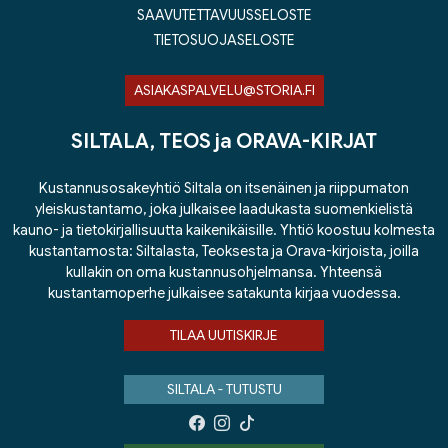
SAAVUTETTAVUUSSELOSTE
TIETOSUOJASELOSTE
ASIAKASPALVELU@STORIA.FI
SILTALA, TEOS ja ORAVA-KIRJAT
Kustannusosakeyhtiö Siltala on itsenäinen ja riippumaton
yleiskustantamo, joka julkaisee laadukasta suomenkielistä
kauno- ja tietokirjallisuutta kaikenikäisille. Yhtiö koostuu kolmesta
kustantamosta: Siltalasta, Teoksesta ja Orava-kirjoista, joilla
kullakin on oma kustannusohjelmansa. Yhteensä
kustantamoperhe julkaisee satakunta kirjaa vuodessa.
TILAA UUTISKIRJE
SILTALA - TUTUSTU