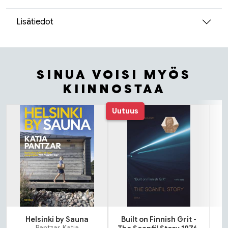
Lisätiedot
SINUA VOISI MYÖS
KIINNOSTAA
Tuoteluettelon alku
Uutuus
Helsinki by Sauna
Built on Finnish Grit -