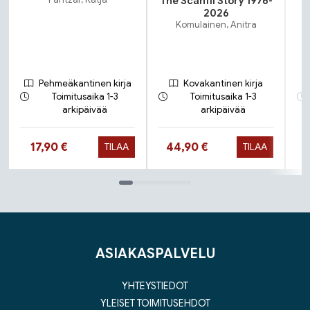
Pantzar, Katja
The Scanfil Story 1976-
2026
Komulainen, Anitra
Pehmeäkantinen kirja
Kovakantinen kirja
Toimitusaika 1-3
Toimitusaika 1-3
arkipäivää
arkipäivää
Hinta nyt
Hinta nyt
17,90 €
44,90 €
TILAA
TILAA
Tuoteluettelon loppu
ASIAKASPALVELU
YHTEYSTIEDOT
YLEISET TOIMITUSEHDOT