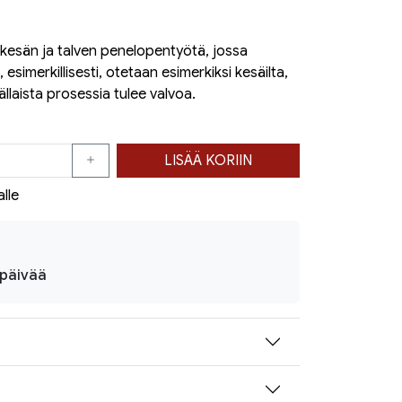
kesän ja talven penelopentyötä, jossa
esimerkillisesti, otetaan esimerkiksi kesäilta,
llaista prosessia tulee valvoa.
LISÄÄ KORIIN
alle
ipäivää