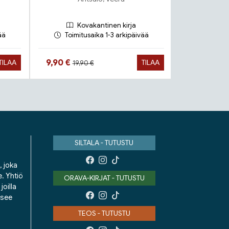
Kovakantinen kirja
Ko
ää
Toimitusaika 1-3 arkipäivää
Toimit
Hinta aiemmin
Hinta nyt
Hinta n
9,90 €
16,90 €
TILAA
TILAA
19,90 €
SILTALA - TUTUSTU
, joka
e. Yhtiö
ORAVA-KIRJAT - TUTUSTU
oilla
isee
TEOS - TUTUSTU