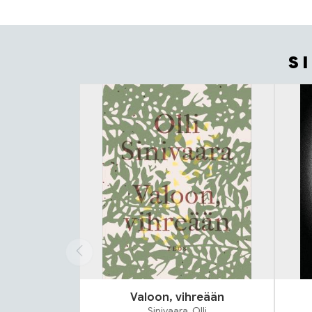
S
Tuoteluettelon alku
Valoon, vihreään
Sinivaara, Olli