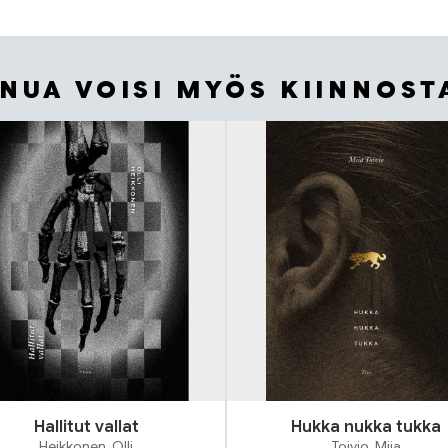
INUA VOISI MYÖS KIINNOST
Hallitut vallat
Hukka nukka tukka
Heikkonen, Olli
Toivio, Miia