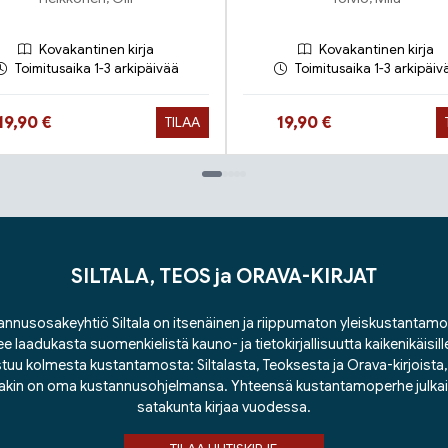
Kovakantinen kirja
Kovakantinen kirja
Toimitusaika 1-3 arkipäivää
Toimitusaika 1-3 arkipäiv
Hinta nyt
Hinta nyt
19,90 €
19,90 €
TILAA
SILTALA, TEOS ja ORAVA-KIRJAT
nnusosakeyhtiö Siltala on itsenäinen ja riippumaton yleiskustantamo
ee laadukasta suomenkielistä kauno- ja tietokirjallisuutta kaikenikäisill
tuu kolmesta kustantamosta: Siltalasta, Teoksesta ja Orava-kirjoista, j
lakin on oma kustannusohjelmansa. Yhteensä kustantamoperhe julka
satakunta kirjaa vuodessa.