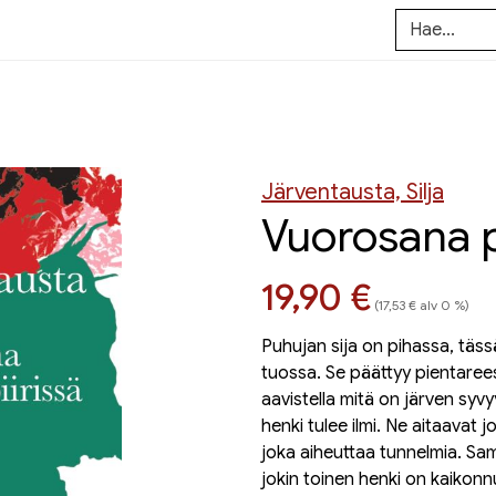
Järventausta, Silja
Vuorosana p
Hinta nyt
19,90 €
(17,53 € alv 0 %)
Puhujan sija on pihassa, täs
tuossa. Se päättyy pientarees
aavistella mitä on järven syv
henki tulee ilmi. Ne aitaavat 
joka aiheuttaa tunnelmia. Sam
jokin toinen henki on kaikonn