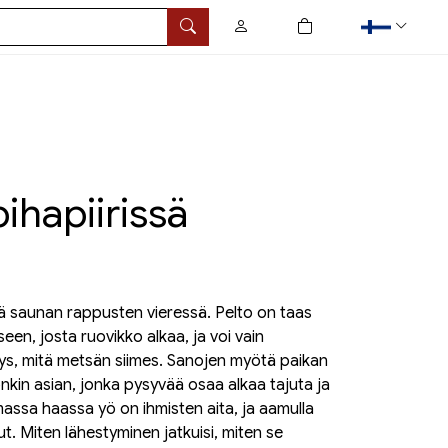
0
tuotetta ostoskorissa
Hae
ihapiirissä
sä saunan rappusten vieressä. Pelto on taas
een, josta ruovikko alkaa, ja voi vain
yys, mitä metsän siimes. Sanojen myötä paikan
jonkin asian, jonka pysyvää osaa alkaa tajuta ja
assa haassa yö on ihmisten aita, ja aamulla
ut. Miten lähestyminen jatkuisi, miten se