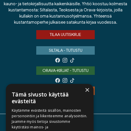
kauno- ja tietokirjallisuutta kaikenikäisille. Yhtiö koostuu kolmesta
kustantamosta: Siltalasta, Teoksesta ja Orava-kirjoista, joilla
kullakin on oma kustannusohjelmansa. Yhteensä
kustantamoperhe julkaisee satakunta kirjaa vuodessa.
TILAA UUTISKIRJE
SILTALA - TUTUSTU
ORAVA-KIRJAT - TUTUSTU
×
TEOS - TUTUSTU
Tämä sivusto käyttää
evästeitä
Käytämme evästeitä sisällön, mainosten
personointiin ja liikenteemme analysointiin.
Jaamme myös tietoja sivustomme
TIETOA MEISTÄ
käytöstäsi mainos- ja