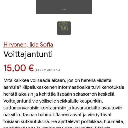
Hirvonen, Iida Sofia
Voittajantunti
Hinta nyt
15,00 €
(13,22 € alv 0 %)
Mitä kaikkea voi saada aikaan, jos on hereillä viideltä
aamulla? Kilpailukeskeinen informaatioaika tulvii kehotuksia
herätä aikaisin ja kehittää itseään sekasorron keskellä.
Voittajantunti vie yölliselle seikkailulle kaupunkiin,
sattumanvaraisiin kohtaamisiin ja kuvaruuduilta avautuviin
näkyihin. Tarinan hahmot flaneeraavat ja viihdyttävät
toisiaan sutkautuksilla. He ajattelevat politiikkaa, huumeita,