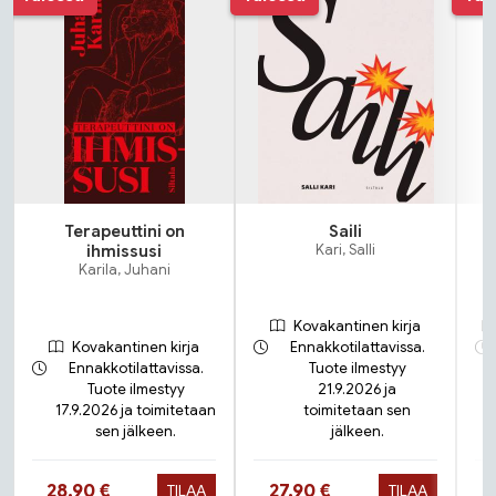
Terapeuttini on
Saili
ihmissusi
Kari, Salli
Karila, Juhani
Kovakantinen kirja
Kovakantinen kirja
Ennakkotilattavissa.
Ennakkotilattavissa.
Tuote ilmestyy
Tuote ilmestyy
21.9.2026 ja
17.9.2026 ja toimitetaan
toimitetaan sen
sen jälkeen.
jälkeen.
Hinta nyt
Hinta nyt
28,90 €
27,90 €
TILAA
TILAA