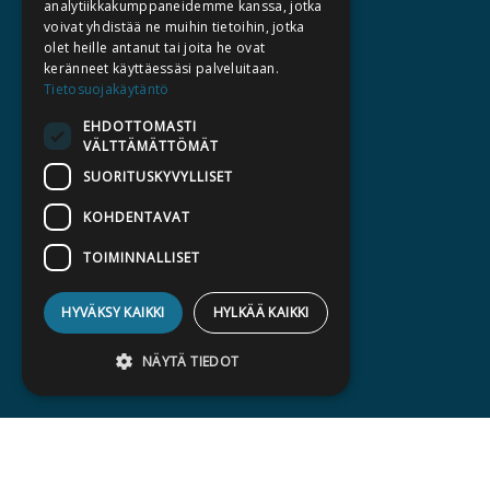
analytiikkakumppaneidemme kanssa, jotka
TEKIJÄT
voivat yhdistää ne muihin tietoihin, jotka
KATALOGIT
olet heille antanut tai joita he ovat
keränneet käyttäessäsi palveluitaan.
AJANKOHTAISTA
Tietosuojakäytäntö
EHDOTTOMASTI
HALUATKO KIRJAILIJAKSI
VÄLTTÄMÄTTÖMÄT
KIRJA TILAUSTYÖNÄ
SUORITUSKYVYLLISET
MEDIALLE
KOHDENTAVAT
LASKUTUSOSOITTEET
TOIMINNALLISET
SILTALA.FI
HYVÄKSY KAIKKI
HYLKÄÄ KAIKKI
E-JA ÄÄNIKIRJAT
ENNAKKOTILATTAVAT
NÄYTÄ TIEDOT
LAHJAKORTTI
Ehdottomasti välttämättömät
Suorituskyvylliset
Kohdentavat