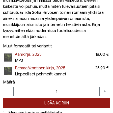
musiikkivideoita ja ihmissuhteiden vaikeutta. Melkein
kaikesta voi puhua, mutta miten tulevaisuuteen pitäisi
suhtautua? Iida Sofia Hirvosen toinen romaani yhdistää
aineksia muun muassa yhdenpäivänromaanista,
musiikkijournalismista ja internetin tekstivirrasta. Kirja
kysyy, miten elää modernissa todellisuudessa
menettämättä järkeään.
Muut formaatit tai variantit
Äänikirja, 2025
18,00 €
MP3
Pehmeäkantinen kirja, 2025
25,90 €
Liepeelliset pehmeät kannet
Määrä
LISÄÄ KORIIN