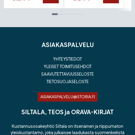
Tuoteluettelon loppu
ASIAKASPALVELU
YHTEYSTIEDOT
YLEISET TOIMITUSEHDOT
SAAVUTETTAVUUSSELOSTE
TIETOSUOJASELOSTE
ASIAKASPALVELU@STORIA.FI
SILTALA, TEOS ja ORAVA-KIRJAT
Kustannusosakeyhtiö Siltala on itsenäinen ja riippumaton
yleiskustantamo, joka julkaisee laadukasta suomenkielistä