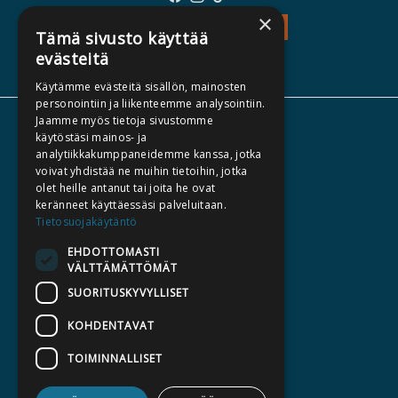
×
TEOS - TUTUSTU
Tämä sivusto käyttää
evästeitä
Käytämme evästeitä sisällön, mainosten
personointiin ja liikenteemme analysointiin.
Jaamme myös tietoja sivustomme
TIETOA MEISTÄ
käytöstäsi mainos- ja
analytiikkakumppaneidemme kanssa, jotka
TEKIJÄT
voivat yhdistää ne muihin tietoihin, jotka
KATALOGIT
olet heille antanut tai joita he ovat
keränneet käyttäessäsi palveluitaan.
AJANKOHTAISTA
Tietosuojakäytäntö
EHDOTTOMASTI
HALUATKO KIRJAILIJAKSI
VÄLTTÄMÄTTÖMÄT
KIRJA TILAUSTYÖNÄ
SUORITUSKYVYLLISET
MEDIALLE
KOHDENTAVAT
LASKUTUSOSOITTEET
TOIMINNALLISET
SILTALA.FI