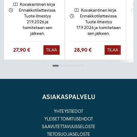
Kovakantinen kirja
Ennakkotilattavissa.
Kovakantinen kirja
Tuote ilmestyy
Ennakkotilattavissa.
21.9.2026 ja
Tuote ilmestyy
toimitetaan sen
17.9.2026 ja toimitetaan
jälkeen.
sen jälkeen.
Hinta nyt
Hinta nyt
27,90 €
28,90 €
TILAA
TILAA
Tuoteluettelon loppu
ASIAKASPALVELU
YHTEYSTIEDOT
YLEISET TOIMITUSEHDOT
SAAVUTETTAVUUSSELOSTE
TIETOSUOJASELOSTE