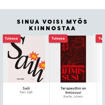
SINUA VOISI MYÖS
KIINNOSTAA
Tuoteluettelon alku
Tulossa
Tulossa
Tul
Saili
Terapeuttini on
Kari, Salli
ihmissusi
Karila, Juhani