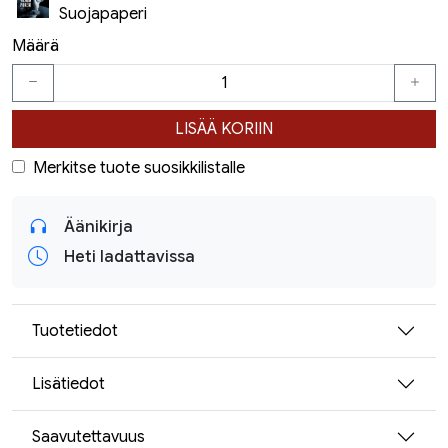
Suojapaperi
Määrä
LISÄÄ KORIIN
Merkitse tuote suosikkilistalle
Äänikirja
Heti ladattavissa
Tuotetiedot
Lisätiedot
Saavutettavuus