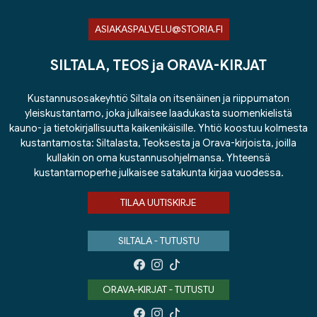
ASIAKASPALVELU@STORIA.FI
SILTALA, TEOS ja ORAVA-KIRJAT
Kustannusosakeyhtiö Siltala on itsenäinen ja riippumaton
yleiskustantamo, joka julkaisee laadukasta suomenkielistä
kauno- ja tietokirjallisuutta kaikenikäisille. Yhtiö koostuu kolmesta
kustantamosta: Siltalasta, Teoksesta ja Orava-kirjoista, joilla
kullakin on oma kustannusohjelmansa. Yhteensä
kustantamoperhe julkaisee satakunta kirjaa vuodessa.
TILAA UUTISKIRJE
SILTALA - TUTUSTU
ORAVA-KIRJAT - TUTUSTU