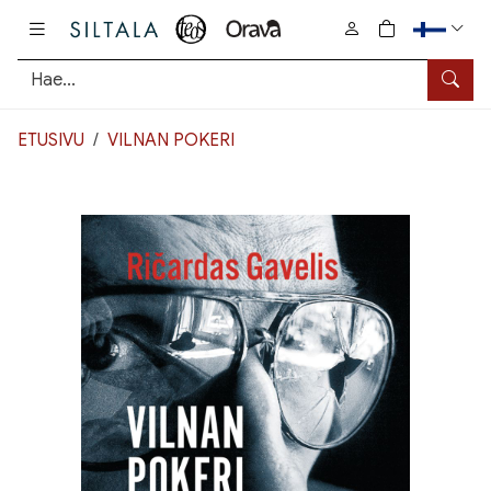
Pääsisältö
0
tuotetta osto
Hae
ETUSIVU
VILNAN POKERI