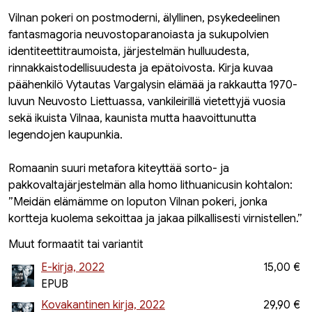
Vilnan pokeri on postmoderni, älyllinen, psykedeelinen
fantasmagoria neuvostoparanoiasta ja sukupolvien
identiteettitraumoista, järjestelmän hulluudesta,
rinnakkaistodellisuudesta ja epätoivosta. Kirja kuvaa
päähenkilö Vytautas Vargalysin elämää ja rakkautta 1970-
luvun Neuvosto Liettuassa, vankileirillä vietettyjä vuosia
sekä ikuista Vilnaa, kaunista mutta haavoittunutta
legendojen kaupunkia.
Romaanin suuri metafora kiteyttää sorto- ja
pakkovaltajärjestelmän alla homo lithuanicusin kohtalon:
”Meidän elämämme on loputon Vilnan pokeri, jonka
kortteja kuolema sekoittaa ja jakaa pilkallisesti virnistellen.”
Muut formaatit tai variantit
E-kirja, 2022
15,00 €
EPUB
Kovakantinen kirja, 2022
29,90 €