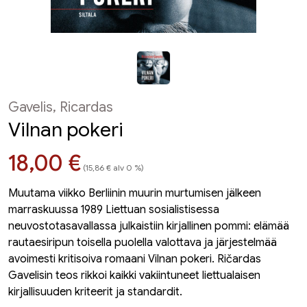
Gavelis, Ricardas
Vilnan pokeri
Hinta nyt
18,00 €
(15,86 € alv 0 %)
Muutama viikko Berliinin muurin murtumisen jälkeen
marraskuussa 1989 Liettuan sosialistisessa
neuvostotasavallassa julkaistiin kirjallinen pommi: elämää
rautaesiripun toisella puolella valottava ja järjestelmää
avoimesti kritisoiva romaani Vilnan pokeri. Ričardas
Gavelisin teos rikkoi kaikki vakiintuneet liettualaisen
kirjallisuuden kriteerit ja standardit.