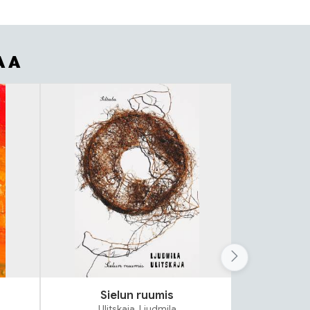
AA
Sielun ruumis
Uhrisyn
Ulitskaja, Ljudmila