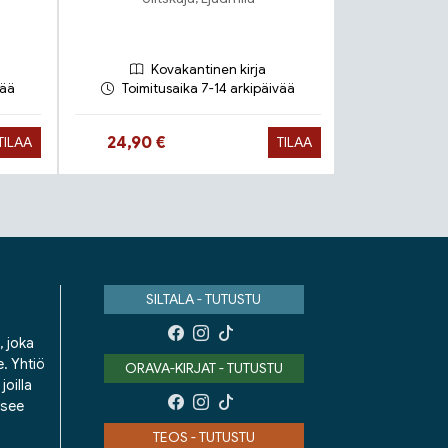
Salm
Kovakantinen kirja
Peh
vää
Toimitusaika 7-14 arkipäivää
Toimitu
Hinta nyt
Hinta n
24,90 €
19,90 €
TILAA
TILAA
SILTALA - TUTUSTU
, joka
e. Yhtiö
ORAVA-KIRJAT - TUTUSTU
oilla
isee
TEOS - TUTUSTU