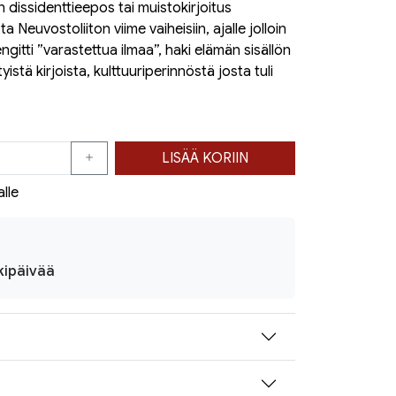
n dissidenttieepos tai muistokirjoitus
a Neuvostoliiton viime vaiheisiin, ajalle jolloin
gitti ”varastettua ilmaa”, haki elämän sisällön
tyistä kirjoista, kulttuuriperinnöstä josta tuli
LISÄÄ KORIIN
alle
kipäivää