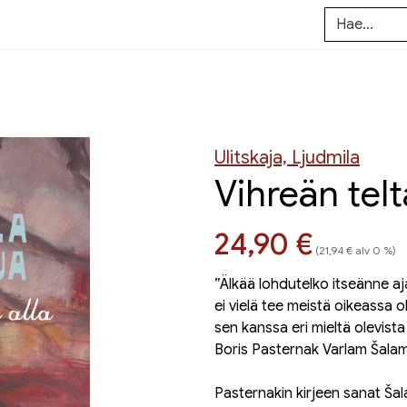
Ulitskaja, Ljudmila
Vihreän telt
Hinta nyt
24,90 €
(21,94 € alv 0 %)
”Älkää lohdutelko itseänne aj
ei vielä tee meistä oikeassa ol
sen kanssa eri mieltä olevista j
Boris Pasternak Varlam Šalamo
Pasternakin kirjeen sanat Šal