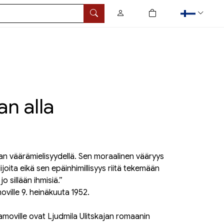
0
tuotetta ostoskorissa
Hae
an alla
an väärämielisyydellä. Sen moraalinen vääryys
ijoita eikä sen epäinhimillisyys riitä tekemään
o sillään ihmisiä.”
ville 9. heinäkuuta 1952.
amoville ovat Ljudmila Ulitskajan romaanin