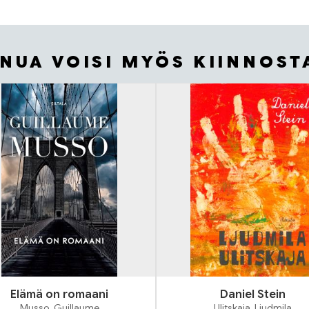
INUA VOISI MYÖS KIINNOST
Elämä on romaani
Daniel Stein
Musso, Guillaume
Ulitskaja, Ljudmila