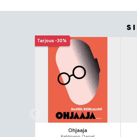
S
Tuoteluettelon alku
Tarjous
-30%
Ohjaaja
Kehlmann, Daniel