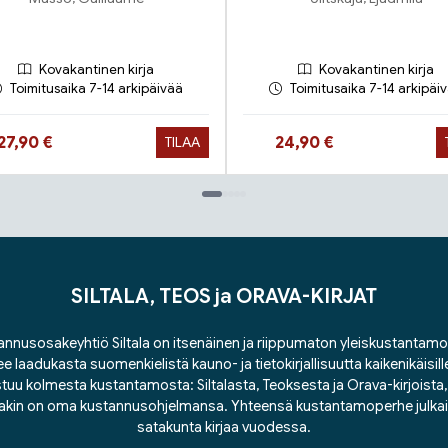
Kovakantinen kirja
Kovakantinen kirja
Toimitusaika 7-14 arkipäivää
Toimitusaika 7-14 arkipäi
Hinta nyt
Hinta nyt
27,90 €
24,90 €
TILAA
SILTALA, TEOS ja ORAVA-KIRJAT
nnusosakeyhtiö Siltala on itsenäinen ja riippumaton yleiskustantamo
ee laadukasta suomenkielistä kauno- ja tietokirjallisuutta kaikenikäisill
tuu kolmesta kustantamosta: Siltalasta, Teoksesta ja Orava-kirjoista, j
lakin on oma kustannusohjelmansa. Yhteensä kustantamoperhe julka
satakunta kirjaa vuodessa.