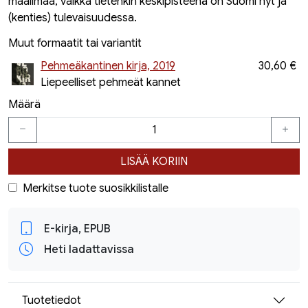
maailmaa, vaikka tietenkin keskipisteenä on Suomi nyt ja
(kenties) tulevaisuudessa.
Muut formaatit tai variantit
Pehmeäkantinen kirja, 2019
30,60 €
Liepeelliset pehmeät kannet
Määrä
LISÄÄ KORIIN
Merkitse tuote suosikkilistalle
E-kirja, EPUB
Heti ladattavissa
Tuotetiedot