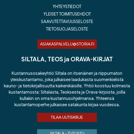
YHTEYSTIEDOT
YLEISET TOIMITUSEHDOT
SAAVUTETTAVUUSSELOSTE
TIETOSUOJASELOSTE
ASIAKASPALVELU@STORIA.FI
SILTALA, TEOS ja ORAVA-KIRJAT
Kustannusosakeyhtiö Siltala on itsenäinen ja riippumaton
yleiskustantamo, joka julkaisee laadukasta suomenkielistä
kauno- ja tietokirjallisuutta kaikenikäisille. Yhtiö koostuu kolmesta
kustantamosta: Siltalasta, Teoksesta ja Orava-kirjoista, joilla
kullakin on oma kustannusohjelmansa. Yhteensä
kustantamoperhe julkaisee satakunta kirjaa vuodessa.
TILAA UUTISKIRJE
SILTALA - TUTUSTU