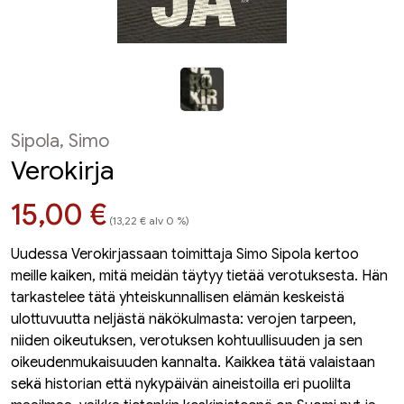
Sipola, Simo
Verokirja
Hinta nyt
15,00 €
(13,22 € alv 0 %)
Uudessa Verokirjassaan toimittaja Simo Sipola kertoo
meille kaiken, mitä meidän täytyy tietää verotuksesta. Hän
tarkastelee tätä yhteiskunnallisen elämän keskeistä
ulottuvuutta neljästä näkökulmasta: verojen tarpeen,
niiden oikeutuksen, verotuksen kohtuullisuuden ja sen
oikeudenmukaisuuden kannalta. Kaikkea tätä valaistaan
sekä historian että nykypäivän aineistoilla eri puolilta