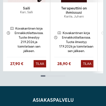
Saili
Terapeuttini on
N
Kari, Salli
ihmissusi
Karila, Juhani
Kovakantinen kirja
Ennakkotilattavissa.
Kovakantinen kirja
Tuote ilmestyy
Ennakkotilattavissa.
21.9.2026 ja
Tuote ilmestyy
toimitetaan sen
17.9.2026 ja toimitetaan
jälkeen.
sen jälkeen.
Hinta nyt
Hinta nyt
27,90 €
28,90 €
TILAA
TILAA
Tuoteluettelon loppu
ASIAKASPALVELU