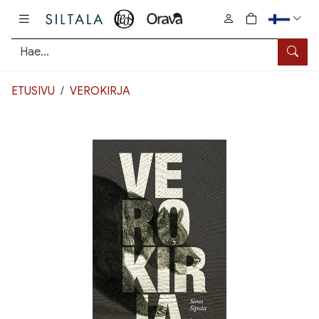
Pääsisältö
0
tuotetta osto
Hae
ETUSIVU
VEROKIRJA