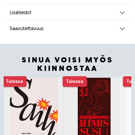
Lisätiedot
Saavutettavuus
SINUA VOISI MYÖS
KIINNOSTAA
Tuoteluettelon alku
Tulossa
Tulossa
Tul