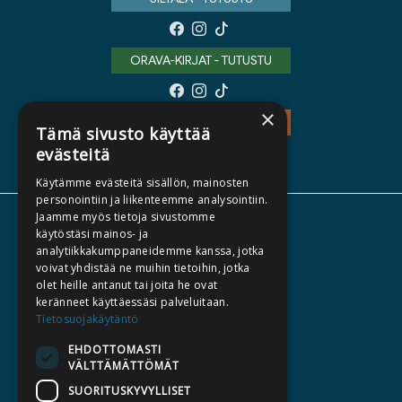
ORAVA-KIRJAT - TUTUSTU
×
TEOS - TUTUSTU
Tämä sivusto käyttää
evästeitä
Käytämme evästeitä sisällön, mainosten
personointiin ja liikenteemme analysointiin.
Jaamme myös tietoja sivustomme
TIETOA MEISTÄ
käytöstäsi mainos- ja
analytiikkakumppaneidemme kanssa, jotka
TEKIJÄT
voivat yhdistää ne muihin tietoihin, jotka
KATALOGIT
olet heille antanut tai joita he ovat
keränneet käyttäessäsi palveluitaan.
AJANKOHTAISTA
Tietosuojakäytäntö
EHDOTTOMASTI
HALUATKO KIRJAILIJAKSI
VÄLTTÄMÄTTÖMÄT
KIRJA TILAUSTYÖNÄ
SUORITUSKYVYLLISET