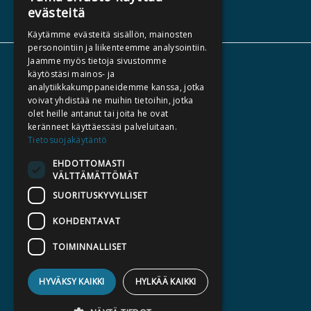
evästeitä
Käytämme evästeitä sisällön, mainosten
personointiin ja liikenteemme analysointiin.
Jaamme myös tietoja sivustomme
TIETOA MEISTÄ
käytöstäsi mainos- ja
analytiikkakumppaneidemme kanssa, jotka
TEKIJÄT
voivat yhdistää ne muihin tietoihin, jotka
KATALOGIT
olet heille antanut tai joita he ovat
keränneet käyttäessäsi palveluitaan.
AJANKOHTAISTA
Tietosuojakäytäntö
EHDOTTOMASTI
HALUATKO KIRJAILIJAKSI
VÄLTTÄMÄTTÖMÄT
KIRJA TILAUSTYÖNÄ
SUORITUSKYVYLLISET
MEDIALLE
KOHDENTAVAT
LASKUTUSOSOITTEET
TOIMINNALLISET
SILTALA.FI
HYVÄKSY KAIKKI
HYLKÄÄ KAIKKI
E-JA ÄÄNIKIRJAT
ENNAKKOTILATTAVAT