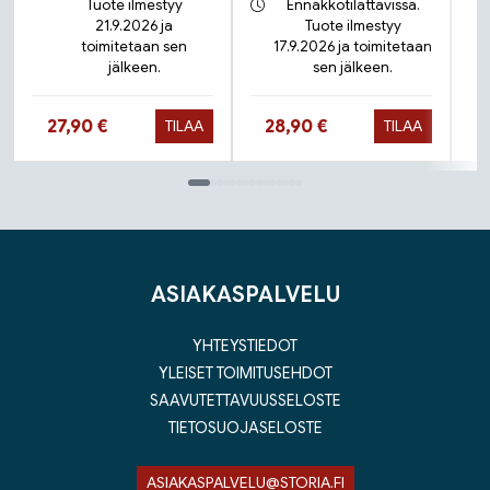
Tuote ilmestyy
Ennakkotilattavissa.
21.9.2026 ja
Tuote ilmestyy
toimitetaan sen
17.9.2026 ja toimitetaan
jälkeen.
sen jälkeen.
Hinta nyt
Hinta nyt
27,90 €
28,90 €
TILAA
TILAA
Tuoteluettelon loppu
ASIAKASPALVELU
YHTEYSTIEDOT
YLEISET TOIMITUSEHDOT
SAAVUTETTAVUUSSELOSTE
TIETOSUOJASELOSTE
ASIAKASPALVELU@STORIA.FI