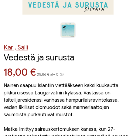
Kari, Salli
Vedestä ja surusta
Hinta nyt
18,00 €
(15,86 € alv 0 %)
Nainen saapuu Islantiin viettääkseen kaksi kuukautta
pikkuruisessa Laugarvatnin kylässä. Vastassa on
taiteilijaresidenssi vanhassa hampurilaisravintolassa,
veden äkilliset olomuodot sekä mannerlaattojen
saumoista purkautuvat muistot.
Matka limittyy sairauskertomuksen kanssa, kun 27-