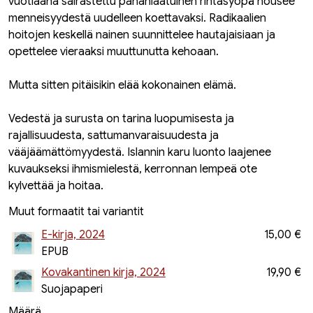
vuotiaana sairastettu pahanlaatuinen rintasyöpä nousee
menneisyydestä uudelleen koettavaksi. Radikaalien
hoitojen keskellä nainen suunnittelee hautajaisiaan ja
opettelee vieraaksi muuttunutta kehoaan.
Mutta sitten pitäisikin elää kokonainen elämä.
Vedestä ja surusta on tarina luopumisesta ja
rajallisuudesta, sattumanvaraisuudesta ja
vääjäämättömyydestä. Islannin karu luonto laajenee
kuvaukseksi ihmismielestä, kerronnan lempeä ote
kylvettää ja hoitaa.
Muut formaatit tai variantit
E-kirja, 2024
15,00 €
EPUB
Kovakantinen kirja, 2024
19,90 €
Suojapaperi
Määrä