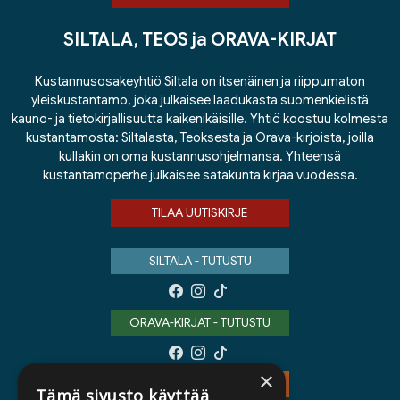
SILTALA, TEOS ja ORAVA-KIRJAT
Kustannusosakeyhtiö Siltala on itsenäinen ja riippumaton
yleiskustantamo, joka julkaisee laadukasta suomenkielistä
kauno- ja tietokirjallisuutta kaikenikäisille. Yhtiö koostuu kolmesta
kustantamosta: Siltalasta, Teoksesta ja Orava-kirjoista, joilla
kullakin on oma kustannusohjelmansa. Yhteensä
kustantamoperhe julkaisee satakunta kirjaa vuodessa.
TILAA UUTISKIRJE
SILTALA - TUTUSTU
ORAVA-KIRJAT - TUTUSTU
×
TEOS - TUTUSTU
Tämä sivusto käyttää