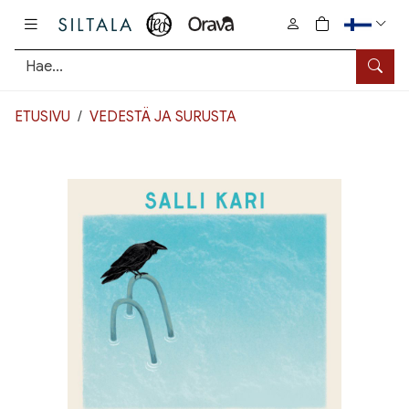
Pääsisältö
0
tuotetta osto
Hae
ETUSIVU
VEDESTÄ JA SURUSTA