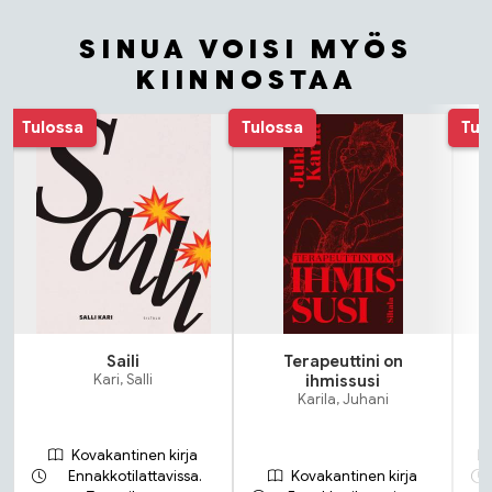
SINUA VOISI MYÖS
KIINNOSTAA
Tuoteluettelon alku
Tulossa
Tulossa
Tul
Saili
Terapeuttini on
Kari, Salli
ihmissusi
Karila, Juhani
Kovakantinen kirja
Ennakkotilattavissa.
Kovakantinen kirja