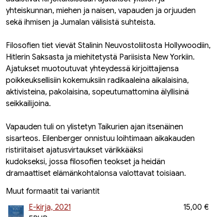
yhteiskunnan, miehen ja naisen, vapauden ja orjuuden
sekä ihmisen ja Jumalan välisistä suhteista.
Filosofien tiet vievät Stalinin Neuvostoliitosta Hollywoodiin,
Hitlerin Saksasta ja miehitetystä Pariisista New Yorkiin.
Ajatukset muotoutuvat yhteydessä kirjoittajiensa
poikkeuksellisiin kokemuksiin radikaaleina aikalaisina,
aktivisteina, pakolaisina, sopeutumattomina älyllisinä
seikkailijoina.
Vapauden tuli on ylistetyn Taikurien ajan itsenäinen
sisarteos. Eilenberger onnistuu loihtimaan aikakauden
ristiriitaiset ajatusvirtaukset värikkääksi
kudokseksi, jossa filosofien teokset ja heidän
dramaattiset elämänkohtalonsa valottavat toisiaan.
Muut formaatit tai variantit
E-kirja, 2021
15,00 €