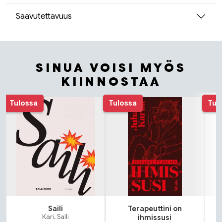
Saavutettavuus
SINUA VOISI MYÖS
KIINNOSTAA
Tuoteluettelon alku
Tulossa
Tulossa
Tul
Saili
Terapeuttini on
Kari, Salli
ihmissusi