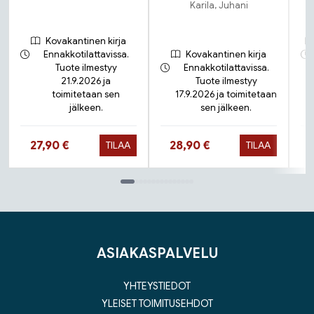
Karila, Juhani
Kovakantinen kirja
Ennakkotilattavissa.
Kovakantinen kirja
Tuote ilmestyy
Ennakkotilattavissa.
21.9.2026 ja
Tuote ilmestyy
toimitetaan sen
17.9.2026 ja toimitetaan
jälkeen.
sen jälkeen.
Hinta nyt
Hinta nyt
27,90 €
28,90 €
TILAA
TILAA
Tuoteluettelon loppu
ASIAKASPALVELU
YHTEYSTIEDOT
YLEISET TOIMITUSEHDOT