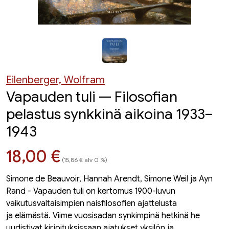
Eilenberger, Wolfram
Vapauden tuli — Filosofian
pelastus synkkinä aikoina 1933–
1943
Hinta nyt
18,00 €
(15,86 € alv 0 %)
Simone de Beauvoir, Hannah Arendt, Simone Weil ja Ayn
Rand - Vapauden tuli on kertomus 1900-luvun
vaikutusvaltaisimpien naisfilosofien ajattelusta
ja elämästä. Viime vuosisadan synkimpinä hetkinä he
uudistivat kirjoituksissaan ajatukset yksilön ja