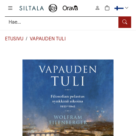
Pääsisältö
0
tuotetta osto
Hae
ETUSIVU
VAPAUDEN TULI