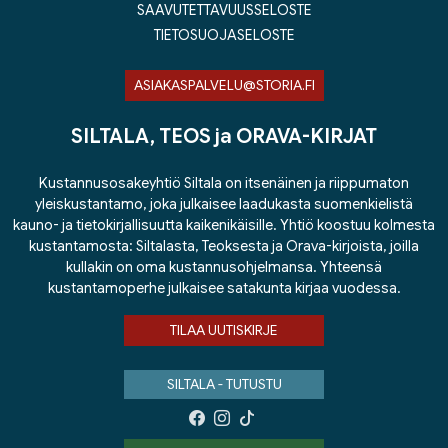
SAAVUTETTAVUUSSELOSTE
TIETOSUOJASELOSTE
ASIAKASPALVELU@STORIA.FI
SILTALA, TEOS ja ORAVA-KIRJAT
Kustannusosakeyhtiö Siltala on itsenäinen ja riippumaton
yleiskustantamo, joka julkaisee laadukasta suomenkielistä
kauno- ja tietokirjallisuutta kaikenikäisille. Yhtiö koostuu kolmesta
kustantamosta: Siltalasta, Teoksesta ja Orava-kirjoista, joilla
kullakin on oma kustannusohjelmansa. Yhteensä
kustantamoperhe julkaisee satakunta kirjaa vuodessa.
TILAA UUTISKIRJE
SILTALA - TUTUSTU