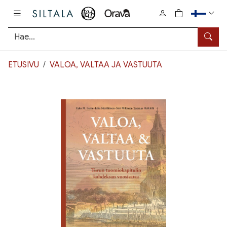
Pääsisältö
0
tuotetta osto
Hae
ETUSIVU
VALOA, VALTAA JA VASTUUTA