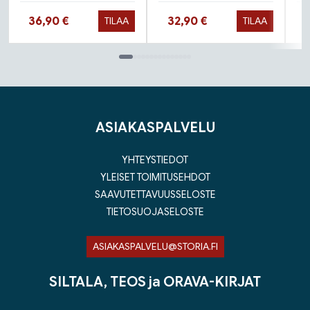
Hinta nyt
Hinta nyt
36,90 €
32,90 €
TILAA
TILAA
Tuoteluettelon loppu
ASIAKASPALVELU
YHTEYSTIEDOT
YLEISET TOIMITUSEHDOT
SAAVUTETTAVUUSSELOSTE
TIETOSUOJASELOSTE
ASIAKASPALVELU@STORIA.FI
SILTALA, TEOS ja ORAVA-KIRJAT