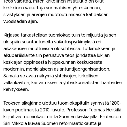
Teos valottaa, miten kirkollinen instituutio on ollut
keskeinen vaikuttaja suomalaisen yhteiskunnan,
sivistyksen ja arvojen muotoutumisessa kahdeksan
vuosisadan ajan.
Kirjassa tarkastellaan tuomiokapitulin toimijuutta ja sen
ulospäin suuntautuneita vaikutuspyrkimyksiä eri
aikakausien muuttuvissa olosuhteissa. Tutkimukseen ja
alkuperäislähteisiin perustuva teos johdattaa lukijan
keskiajan oppineesta hiippakunnan keskuksesta
moderniin, monialaiseen asiantuntijaorganisaatioon.
Samalla se avaa näkymiä yhteisöjen, kirkollisen
vallankäytön, kasvatuksen ja yhteiskunnallisten ihanteiden
kehitykseen.
Teoksen aikajänne ulottuu tuomiokapitulin synnystä 1200-
luvun puolimaista 2010-luvulle. Professori Tuomas Heikkilä
kirjoittaa tuomiokapitulista Suomen keskiajalla. Professori
Sini Mikkola kuvaa Suomen reformaatiokautta ja