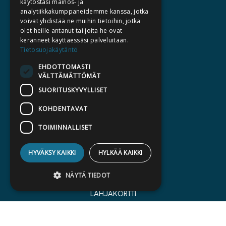
käytöstäsi mainos- ja
TIETOA MEISTÄ
analytiikkakumppaneidemme kanssa, jotka
voivat yhdistää ne muihin tietoihin, jotka
TEKIJÄT
olet heille antanut tai joita he ovat
KATALOGIT
keränneet käyttäessäsi palveluitaan.
Tietosuojakäytäntö
AJANKOHTAISTA
EHDOTTOMASTI
VÄLTTÄMÄTTÖMÄT
HALUATKO KIRJAILIJAKSI
SUORITUSKYVYLLISET
KIRJA TILAUSTYÖNÄ
MEDIALLE
KOHDENTAVAT
LASKUTUSOSOITTEET
TOIMINNALLISET
SILTALA.FI
HYVÄKSY KAIKKI
HYLKÄÄ KAIKKI
E-JA ÄÄNIKIRJAT
NÄYTÄ TIEDOT
ENNAKKOTILATTAVAT
LAHJAKORTTI
Ehdottomasti välttämättömät