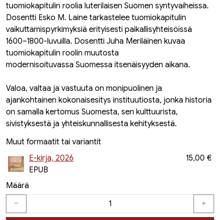
tuomiokapitulin roolia luterilaisen Suomen syntyvaiheissa.
Dosentti Esko M. Laine tarkastelee tuomiokapitulin
vaikuttamispyrkimyksiä erityisesti paikallisyhteisöissä
1600–1800-luvuilla. Dosentti Juha Meri­läinen kuvaa
tuomiokapitulin roolin muutosta
modernisoituvassa Suomessa itsenäisyyden aikana.
Valoa, valtaa ja vastuuta on monipuolinen ja
ajankohtainen kokonaisesitys instituutiosta, jonka historia
on samalla kertomus Suomesta, sen kulttuurista,
sivistyksestä ja yhteiskunnallisesta kehityksestä.
Muut formaatit tai variantit
E-kirja, 2026
15,00 €
EPUB
Määrä