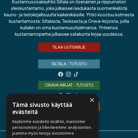
Kustannusosakeyhtiö Siltala on itsenäinen ja riippumaton
yleiskustantamo, joka julkaisee laadukasta suomenkielistä
kauno- ja tietokirjallisuutta kaikenikäisille. Yhtiö koostuu kolmesta
kustantamosta: Siltalasta, Teoksesta ja Orava-kirjoista, joilla
kullakin on oma kustannusohjelmansa. Yhteensä
kustantamoperhe julkaisee satakunta kirjaa vuodessa.
TILAA UUTISKIRJE
SILTALA - TUTUSTU
ORAVA-KIRJAT - TUTUSTU
×
Tämä sivusto käyttää
TEOS - TUTUSTU
evästeitä
Käytämme evästeitä sisällön, mainosten
personointiin ja liikenteemme analysointiin.
Jaamme myös tietoja sivustomme