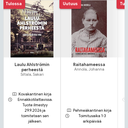
Tuoteluettelon alku
Tulossa
Uutuus
Tul
Laulu Ahlströmin
Raitahameessa
perheestä
Annola, Johanna
Siltala, Sakari
Kovakantinen kirja
Ennakkotilattavissa.
Tuote ilmestyy
29.9.2026 ja
Pehmeäkantinen kirja
toimitetaan sen
Toimitusaika 1-3
jälkeen.
arkipäivää