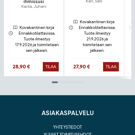
ihmissusi
Kari, Salli
Karila, Juhani
Kovakantinen kirja
Kovakantinen kirja
Ennakkotilattavissa.
Ennakkotilattavissa.
Tuote ilmestyy
Tuote ilmestyy
21.9.2026 ja
17.9.2026 ja toimitetaan
toimitetaan sen
sen jälkeen.
jälkeen.
Hinta nyt
Hinta nyt
28,90 €
27,90 €
TILAA
TILAA
Tuoteluettelon loppu
ASIAKASPALVELU
YHTEYSTIEDOT
YLEISET TOIMITUSEHDOT