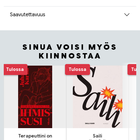
Saavutettavuus
SINUA VOISI MYÖS
KIINNOSTAA
Tuoteluettelon alku
Tulossa
Tulossa
Tul
Terapeuttini on
Saili