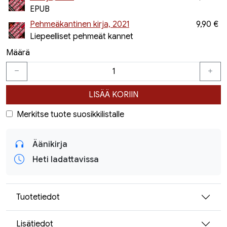
EPUB
Pehmeäkantinen kirja, 2021
9,90 €
Liepeelliset pehmeät kannet
Määrä
LISÄÄ KORIIN
Merkitse tuote suosikkilistalle
Äänikirja
Heti ladattavissa
Tuotetiedot
Lisätiedot