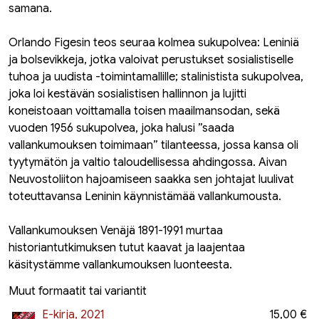
samana.
Orlando Figesin teos seuraa kolmea sukupolvea: Leniniä
ja bolsevikkeja, jotka valoivat perustukset sosialistiselle
tuhoa ja uudista -toimintamallille; stalinistista sukupolvea,
joka loi kestävän sosialistisen hallinnon ja lujitti
koneistoaan voittamalla toisen maailmansodan, sekä
vuoden 1956 sukupolvea, joka halusi ”saada
vallankumouksen toimimaan” tilanteessa, jossa kansa oli
tyytymätön ja valtio taloudellisessa ahdingossa. Aivan
Neuvostoliiton hajoamiseen saakka sen johtajat luulivat
toteuttavansa Leninin käynnistämää vallankumousta.
Vallankumouksen Venäjä 1891-1991 murtaa
historiantutkimuksen tutut kaavat ja laajentaa
käsitystämme vallankumouksen luonteesta.
Muut formaatit tai variantit
E-kirja, 2021
15,00 €