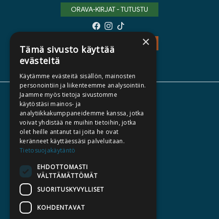
ORAVA-KIRJAT - TUTUSTU
×
TEOS - TUTUSTU
Tämä sivusto käyttää
evästeitä
Käytämme evästeitä sisällön, mainosten
personointiin ja liikenteemme analysointiin.
Jaamme myös tietoja sivustomme
TIETOA MEISTÄ
käytöstäsi mainos- ja
analytiikkakumppaneidemme kanssa, jotka
TEKIJÄT
voivat yhdistää ne muihin tietoihin, jotka
KATALOGIT
olet heille antanut tai joita he ovat
keränneet käyttäessäsi palveluitaan.
AJANKOHTAISTA
Tietosuojakäytäntö
EHDOTTOMASTI
HALUATKO KIRJAILIJAKSI
VÄLTTÄMÄTTÖMÄT
KIRJA TILAUSTYÖNÄ
SUORITUSKYVYLLISET
MEDIALLE
KOHDENTAVAT
LASKUTUSOSOITTEET