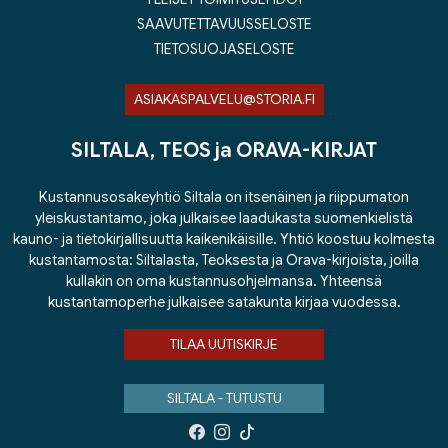
SAAVUTETTAVUUSSELOSTE
TIETOSUOJASELOSTE
ASIAKASPALVELU@STORIA.FI
SILTALA, TEOS ja ORAVA-KIRJAT
Kustannusosakeyhtiö Siltala on itsenäinen ja riippumaton
yleiskustantamo, joka julkaisee laadukasta suomenkielistä
kauno- ja tietokirjallisuutta kaikenikäisille. Yhtiö koostuu kolmesta
kustantamosta: Siltalasta, Teoksesta ja Orava-kirjoista, joilla
kullakin on oma kustannusohjelmansa. Yhteensä
kustantamoperhe julkaisee satakunta kirjaa vuodessa.
TILAA UUTISKIRJE
SILTALA - TUTUSTU