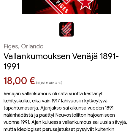
Figes, Orlando
Vallankumouksen Venäjä 1891-
1991
Hinta nyt
18,00 €
(15,86 € alv 0 %)
Venäjän vallankumous oli sata vuotta kestänyt
kehityskulku, eikä vain 1917 lähivuosiin kytkeytyvä
tapahtumasarja. Ajanjakso sai alkunsa vuoden 1891
nälänhädästä ja päättyi Neuvostoliiton hajoamiseen
vuonna 1991. Ajan kuluessa vallankumous sai uusia sävyjä,
mutta ideologiset perusajatukset pysyivät kuitenkin