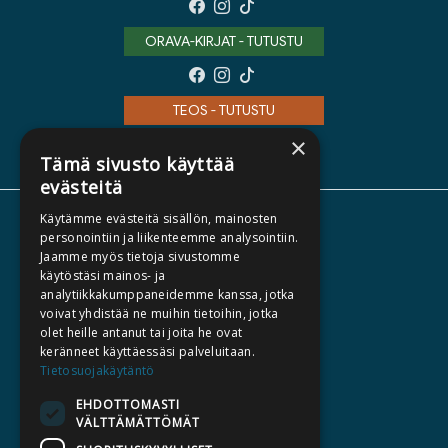
ORAVA-KIRJAT - TUTUSTU
TEOS - TUTUSTU
×
Tämä sivusto käyttää
evästeitä
Käytämme evästeitä sisällön, mainosten
TIETOA MEISTÄ
personointiin ja liikenteemme analysointiin.
TEKIJÄT
Jaamme myös tietoja sivustomme
käytöstäsi mainos- ja
KATALOGIT
analytiikkakumppaneidemme kanssa, jotka
voivat yhdistää ne muihin tietoihin, jotka
AJANKOHTAISTA
olet heille antanut tai joita he ovat
keränneet käyttäessäsi palveluitaan.
HALUATKO KIRJAILIJAKSI
Tietosuojakäytäntö
KIRJA TILAUSTYÖNÄ
EHDOTTOMASTI
VÄLTTÄMÄTTÖMÄT
MEDIALLE