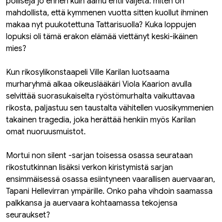
poliiseja jo ennen kuin aamu ehtii valjeta: miten on
mahdollista, että kymmenen vuotta sitten kuollut ihminen
makaa nyt puukotettuna Tattarisuolla? Kuka loppujen
lopuksi oli tämä erakon elämää viettänyt keski-ikäinen
mies?
Kun rikosylikonstaapeli Ville Karilan luotsaama
murharyhmä alkaa oikeuslääkäri Viola Kaarion avulla
selvittää suorasukaiselta ryöstömurhalta vaikuttavaa
rikosta, paljastuu sen taustalta vähitellen vuosikymmenien
takainen tragedia, joka herättää henkiin myös Karilan
omat nuoruusmuistot.
Mortui non silent -sarjan toisessa osassa seurataan
rikostutkinnan lisäksi verkon kiristymistä sarjan
ensimmäisessä osassa esiintyneen vaarallisen auervaaran,
Tapani Hellevirran ympärille. Onko paha vihdoin saamassa
palkkansa ja auervaara kohtaamassa tekojensa
seuraukset?