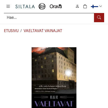
Pääsisältö
0
tuotetta osto
Hae
ETUSIVU
VAELTAVAT VAINAJAT