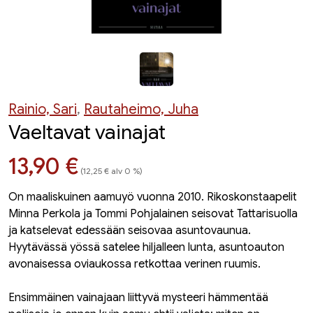
Rainio, Sari
,
Rautaheimo, Juha
Vaeltavat vainajat
Hinta nyt
13,90 €
(12,25 € alv 0 %)
On maaliskuinen aamuyö vuonna 2010. Rikoskonstaapelit
Minna Perkola ja Tommi Pohjalainen seisovat Tattarisuolla
ja katselevat edessään seisovaa asuntovaunua.
Hyytävässä yössä satelee hiljalleen lunta, asuntoauton
avonaisessa oviaukossa retkottaa verinen ruumis.
Ensimmäinen vainajaan liittyvä mysteeri hämmentää