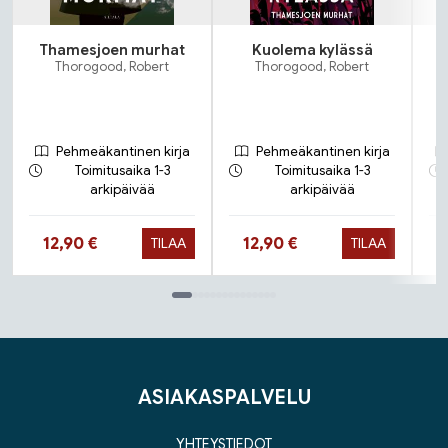
Thamesjoen murhat
Kuolema kylässä
Thorogood, Robert
Thorogood, Robert
Pehmeäkantinen kirja
Pehmeäkantinen kirja
Toimitusaika 1-3
Toimitusaika 1-3
arkipäivää
arkipäivää
Hinta nyt
Hinta nyt
12,90 €
12,90 €
TILAA
TILAA
Tuoteluettelon loppu
ASIAKASPALVELU
YHTEYSTIEDOT