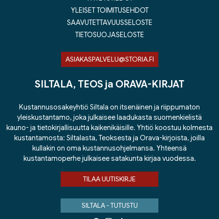
YLEISET TOIMITUSEHDOT
SAAVUTETTAVUUSSELOSTE
TIETOSUOJASELOSTE
ASIAKASPALVELU@STORIA.FI
SILTALA, TEOS ja ORAVA-KIRJAT
Kustannusosakeyhtiö Siltala on itsenäinen ja riippumaton
yleiskustantamo, joka julkaisee laadukasta suomenkielistä
kauno- ja tietokirjallisuutta kaikenikäisille. Yhtiö koostuu kolmesta
kustantamosta: Siltalasta, Teoksesta ja Orava-kirjoista, joilla
kullakin on oma kustannusohjelmansa. Yhteensä
kustantamoperhe julkaisee satakunta kirjaa vuodessa.
TILAA UUTISKIRJE
SILTALA - TUTUSTU