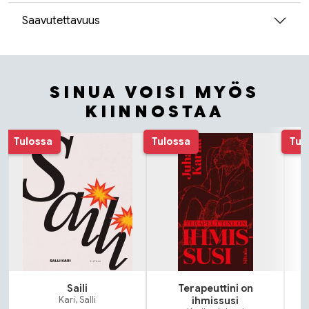
Saavutettavuus
SINUA VOISI MYÖS
KIINNOSTAA
Tuoteluettelon alku
Tulossa
Tulossa
Tul
Saili
Terapeuttini on
N
Kari, Salli
ihmissusi