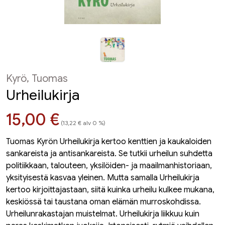
Kyrö, Tuomas
Urheilukirja
Hinta nyt
15,00 €
(13,22 € alv 0 %)
Tuomas Kyrön Urheilukirja kertoo kenttien ja kaukaloiden
sankareista ja antisankareista. Se tutkii urheilun suhdetta
politiikkaan, talouteen, yksilöiden- ja maailmanhistoriaan,
yksityisestä kasvaa yleinen. Mutta samalla Urheilukirja
kertoo kirjoittajastaan, siitä kuinka urheilu kulkee mukana,
keskiössä tai taustana oman elämän murroskohdissa.
Urheilunrakastajan muistelmat. Urheilukirja liikkuu kuin