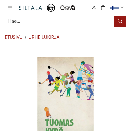
Pääsisältö
0
tuotetta osto
Hae
ETUSIVU
URHEILUKIRJA