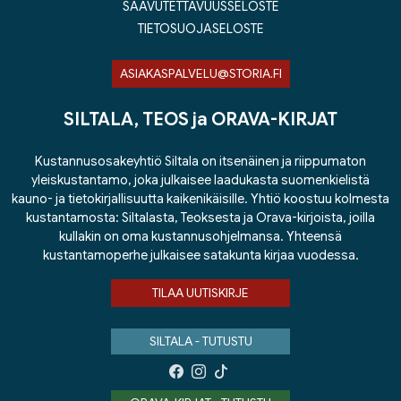
SAAVUTETTAVUUSSELOSTE
TIETOSUOJASELOSTE
ASIAKASPALVELU@STORIA.FI
SILTALA, TEOS ja ORAVA-KIRJAT
Kustannusosakeyhtiö Siltala on itsenäinen ja riippumaton
yleiskustantamo, joka julkaisee laadukasta suomenkielistä
kauno- ja tietokirjallisuutta kaikenikäisille. Yhtiö koostuu kolmesta
kustantamosta: Siltalasta, Teoksesta ja Orava-kirjoista, joilla
kullakin on oma kustannusohjelmansa. Yhteensä
kustantamoperhe julkaisee satakunta kirjaa vuodessa.
TILAA UUTISKIRJE
SILTALA - TUTUSTU