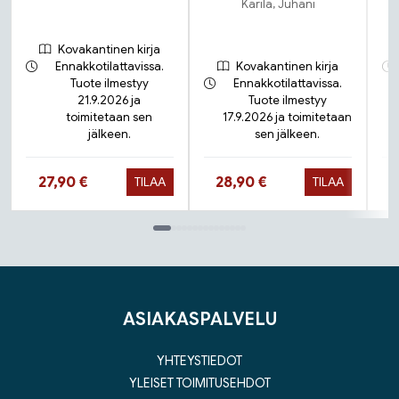
Karila, Juhani
Kovakantinen kirja
Ennakkotilattavissa.
Kovakantinen kirja
Tuote ilmestyy
Ennakkotilattavissa.
21.9.2026 ja
Tuote ilmestyy
toimitetaan sen
17.9.2026 ja toimitetaan
jälkeen.
sen jälkeen.
Hinta nyt
Hinta nyt
27,90 €
28,90 €
TILAA
TILAA
Tuoteluettelon loppu
ASIAKASPALVELU
YHTEYSTIEDOT
YLEISET TOIMITUSEHDOT