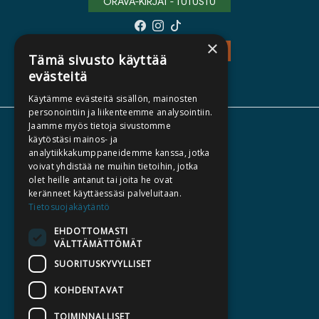
ORAVA-KIRJAT - TUTUSTU
×
TEOS - TUTUSTU
Tämä sivusto käyttää
evästeitä
Käytämme evästeitä sisällön, mainosten
personointiin ja liikenteemme analysointiin.
Jaamme myös tietoja sivustomme
TIETOA MEISTÄ
käytöstäsi mainos- ja
analytiikkakumppaneidemme kanssa, jotka
TEKIJÄT
voivat yhdistää ne muihin tietoihin, jotka
KATALOGIT
olet heille antanut tai joita he ovat
keränneet käyttäessäsi palveluitaan.
AJANKOHTAISTA
Tietosuojakäytäntö
EHDOTTOMASTI
HALUATKO KIRJAILIJAKSI
VÄLTTÄMÄTTÖMÄT
KIRJA TILAUSTYÖNÄ
SUORITUSKYVYLLISET
MEDIALLE
KOHDENTAVAT
LASKUTUSOSOITTEET
TOIMINNALLISET