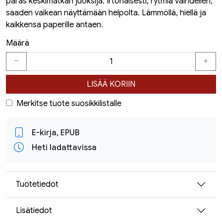
paras keskimatkan juoksija. Irtonaisesti, rytmiä vaihdellen,
saaden vaikean näyttämään helpolta. Lämmöllä, hiellä ja
kaikkensa paperille antaen.
Määrä
LISÄÄ KORIIN
Merkitse tuote suosikkilistalle
E-kirja, EPUB
Heti ladattavissa
Tuotetiedot
Lisätiedot