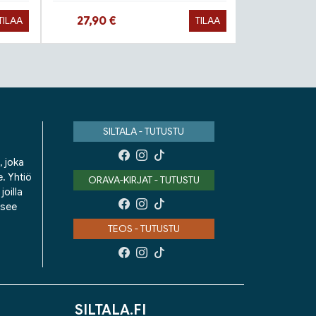
Hinta nyt
Hinta 
27,90 €
9,90 €
TILAA
TILAA
SILTALA - TUTUSTU
, joka
e. Yhtiö
ORAVA-KIRJAT - TUTUSTU
oilla
isee
TEOS - TUTUSTU
SILTALA.FI