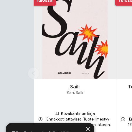
Tulossa
Tulos
Saili
T
Kari, Salli
Kovakantinen kirja
Ennakkotilattavissa. Tuote ilmestyy
E
21.9.2026 ja toimitetaan sen jälkeen.
17
×