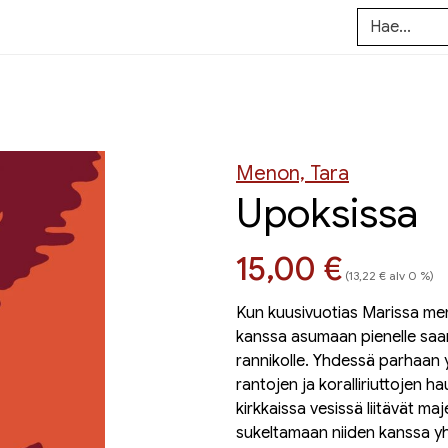
Menon, Tara
Upoksissa
Hinta nyt
15,00 €
(13,22 € alv 0 %)
Kun kuusivuotias Marissa men
kanssa asumaan pienelle saa
rannikolle. Yhdessä parhaan 
rantojen ja koralliriuttojen 
kirkkaissa vesissä liitävät ma
sukeltamaan niiden kanssa yh