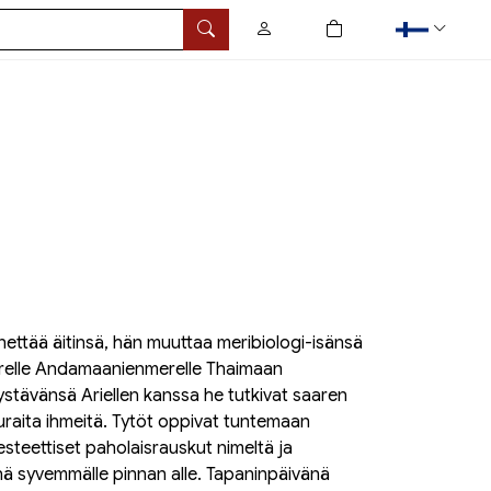
0
tuotetta ostoskorissa
Hae
ettää äitinsä, hän muuttaa meribiologi-isänsä
relle Andamaanienmerelle Thaimaan
ystävänsä Ariellen kanssa he tutkivat saaren
hauraita ihmeitä. Tytöt oppivat tuntemaan
jesteettiset paholaisrauskut nimeltä ja
ä syvemmälle pinnan alle. Tapaninpäivänä