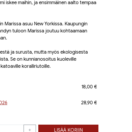
mi iskee maihin, ja ensimmäinen aalto tempaa
 Marissa asuu New Yorkissa. Kaupungin
Sandyn tuloon Marissa joutuu kohtaamaan
man.
estä ja surusta, mutta myös ekologisesta
sta. Se on kunnianosoitus kuoleville
atoaville koralliriutoille.
18,00 €
2026
28,90 €
LISÄÄ KORIIN