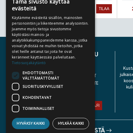
Tämä sivusto käyttää
evästeitä
Hinta nyt
27,90 €
TILAA
Käytämme evästeitä sisällön, mainosten
personointiin ja liikenteemme analysointiin.
Jaamme myös tietoja sivustomme
Tuoteluettelon loppu
käytöstäsi mainos- ja
analytiikkakumppaneidemme kanssa, jotka
voivat yhdistää ne muihin tietoihin, jotka
olet heille antanut tai joita he ovat
ASIAKASPALVELU
keränneet käyttäessäsi palveluitaan.
Tietosuojakäytäntö
YHTEYSTIEDOT
Kusta
EHDOTTOMASTI
julkais
YLEISET TOIMITUSEHDOT
VÄLTTÄMÄTTÖMÄT
koos
SAAVUTETTAVUUSSELOSTE
SUORITUSKYVYLLISET
kul
TIETOSUOJASELOSTE
KOHDENTAVAT
ASIAKASPALVELU@STORIA.FI
TOIMINNALLISET
HYVÄKSY KAIKKI
HYLKÄÄ KAIKKI
TIETOA MEISTÄ