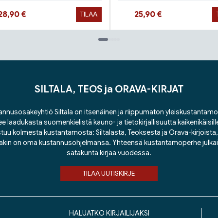
Hinta nyt
Hinta nyt
28,90 €
25,90 €
TILAA
SILTALA, TEOS ja ORAVA-KIRJAT
nnusosakeyhtiö Siltala on itsenäinen ja riippumaton yleiskustantamo
ee laadukasta suomenkielistä kauno- ja tietokirjallisuutta kaikenikäisill
tuu kolmesta kustantamosta: Siltalasta, Teoksesta ja Orava-kirjoista, j
lakin on oma kustannusohjelmansa. Yhteensä kustantamoperhe julka
satakunta kirjaa vuodessa.
TILAA UUTISKIRJE
HALUATKO KIRJAILIJAKSI