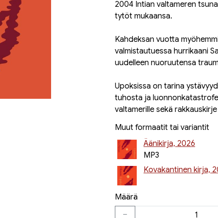
2004 Intian valtameren tsuna
tytöt mukaansa.
Kahdeksan vuotta myöhemmin
valmistautuessa hurrikaani 
uudelleen nuoruutensa trau
Upoksissa on tarina ystävyyd
tuhosta ja luonnonkatastrofei
valtamerille sekä rakkauskirje k
Muut formaatit tai variantit
Äänikirja, 2026
MP3
Kovakantinen kirja, 
Määrä