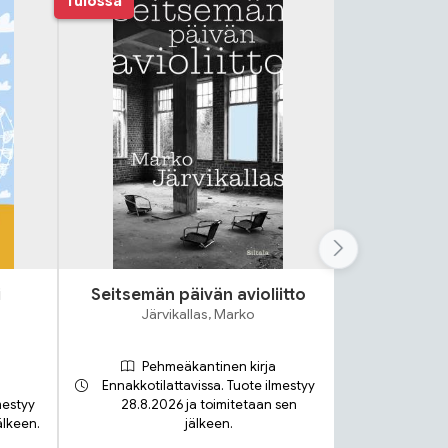
Tulossa
i
Seitsemän päivän avioliitto
Lok
Järvikallas, Marko
S
Pehmeäkantinen kirja
Ennakkotilattavissa. Tuote ilmestyy
mestyy
28.8.2026 ja toimitetaan sen
älkeen.
jälkeen.
Toimit