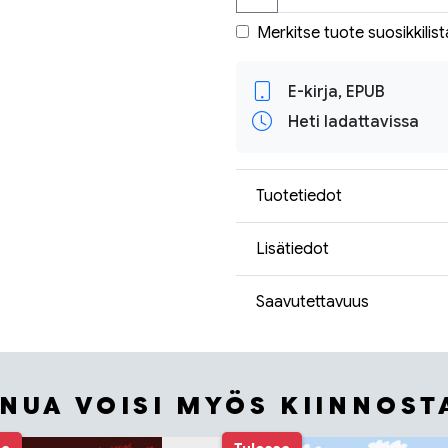
Merkitse tuote suosikkilist
E-kirja, EPUB
Heti ladattavissa
Tuotetiedot
Lisätiedot
Saavutettavuus
INUA VOISI MYÖS KIINNOST