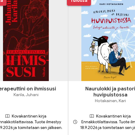
sa
Tulossa
erapeuttini on ihmissusi
Naurulokki ja pastor
Karila, Juhani
huvipuistossa
Hotakainen, Kari
Kovakantinen kirja
Kovakantinen kirja
nnakkotilattavissa. Tuote ilmestyy
Ennakkotilattavissa. Tuote il
.9.2026 ja toimitetaan sen jälkeen.
18.9.2026 ja toimitetaan sen j