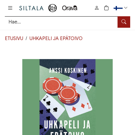
Pääsisältö
0
tuotetta osto
Hae
ETUSIVU
UHKAPELI JA EPÄTOIVO