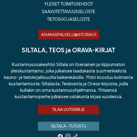
YLEISET TOIMITUSEHDOT
SAAVUTETTAVUUSSELOSTE
TIETOSUOJASELOSTE
ASIAKASPALVELU@STORIA.FI
SILTALA, TEOS ja ORAVA-KIRJAT
Kustannusosakeyhtiö Siltala on itsenäinen ja riippumaton
yleiskustantamo, joka julkaisee laadukasta suomenkielistä
kauno- ja tietokirjallisuutta kaikenikäisille. Yhtiö koostuu kolmesta
kustantamosta: Siltalasta, Teoksesta ja Orava-kirjoista, joilla
kullakin on oma kustannusohjelmansa. Yhteensä
kustantamoperhe julkaisee satakunta kirjaa vuodessa.
TILAA UUTISKIRJE
SILTALA - TUTUSTU