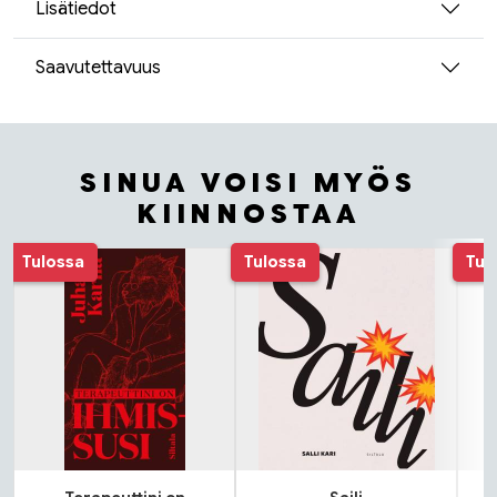
Lisätiedot
Saavutettavuus
SINUA VOISI MYÖS
KIINNOSTAA
Tuoteluettelon alku
Tulossa
Tulossa
Tul