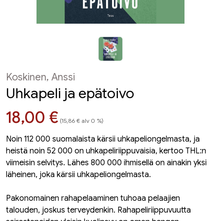
Koskinen, Anssi
Uhkapeli ja epätoivo
Hinta nyt
18,00 €
(15,86 € alv 0 %)
Noin 112 000 suomalaista kärsii uhkapeliongelmasta, ja
heistä noin 52 000 on uhkapeliriippuvaisia, kertoo THL:n
viimeisin selvitys. Lähes 800 000 ihmisellä on ainakin yksi
läheinen, joka kärsii uhkapeliongelmasta.
Pakonomainen rahapelaaminen tuhoaa pelaajien
talouden, joskus terveydenkin. Rahapeliriippuvuutta