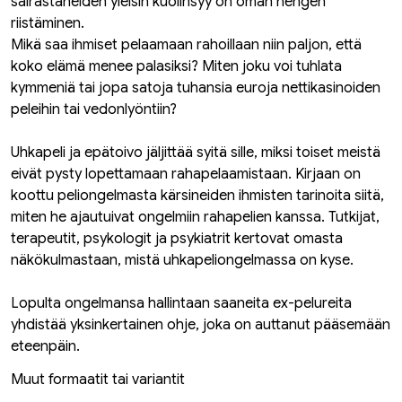
sairastaneiden yleisin kuolinsyy on oman hengen
riistäminen.
Mikä saa ihmiset pelaamaan rahoillaan niin paljon, että
koko elämä menee palasiksi? Miten joku voi tuhlata
kymmeniä tai jopa satoja tuhansia euroja nettikasinoiden
peleihin tai vedonlyöntiin?
Uhkapeli ja epätoivo jäljittää syitä sille, miksi toiset meistä
eivät pysty lopettamaan rahapelaamistaan. Kirjaan on
koottu peliongelmasta kärsineiden ihmisten tarinoita siitä,
miten he ajautuivat ongelmiin rahapelien kanssa. Tutkijat,
terapeutit, psykologit ja psykiatrit kertovat omasta
näkökulmastaan, mistä uhkapeliongelmassa on kyse.
Lopulta ongelmansa hallintaan saaneita ex-pelureita
yhdistää yksinkertainen ohje, joka on auttanut pääsemään
eteenpäin.
Muut formaatit tai variantit