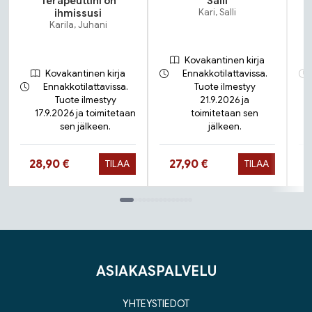
Terapeuttini on
Saili
N
ihmissusi
Kari, Salli
Karila, Juhani
Kovakantinen kirja
Kovakantinen kirja
Ennakkotilattavissa.
Ennakkotilattavissa.
Tuote ilmestyy
Tuote ilmestyy
21.9.2026 ja
17.9.2026 ja toimitetaan
toimitetaan sen
sen jälkeen.
jälkeen.
Hinta nyt
Hinta nyt
28,90 €
27,90 €
TILAA
TILAA
Tuoteluettelon loppu
ASIAKASPALVELU
YHTEYSTIEDOT