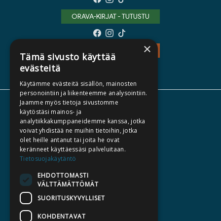
ORAVA-KIRJAT - TUTUSTU
×
TEOS - TUTUSTU
Tämä sivusto käyttää
evästeitä
Käytämme evästeitä sisällön, mainosten
personointiin ja liikenteemme analysointiin.
Jaamme myös tietoja sivustomme
TIETOA MEISTÄ
käytöstäsi mainos- ja
analytiikkakumppaneidemme kanssa, jotka
TEKIJÄT
voivat yhdistää ne muihin tietoihin, jotka
KATALOGIT
olet heille antanut tai joita he ovat
keränneet käyttäessäsi palveluitaan.
AJANKOHTAISTA
Tietosuojakäytäntö
EHDOTTOMASTI
HALUATKO KIRJAILIJAKSI
VÄLTTÄMÄTTÖMÄT
KIRJA TILAUSTYÖNÄ
SUORITUSKYVYLLISET
MEDIALLE
KOHDENTAVAT
LASKUTUSOSOITTEET