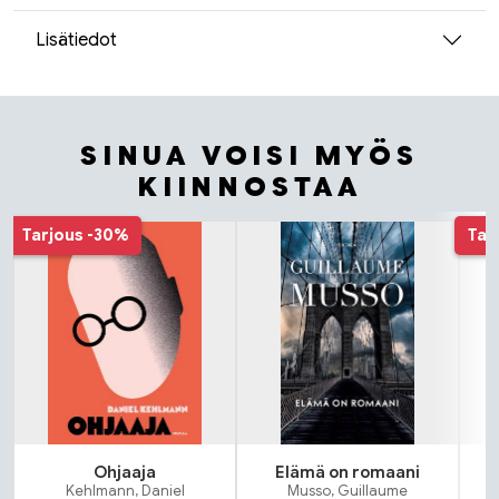
Lisätiedot
SINUA VOISI MYÖS
KIINNOSTAA
Tuoteluettelon alku
Tarjous
-30%
Tar
Ohjaaja
Elämä on romaani
Kehlmann, Daniel
Musso, Guillaume