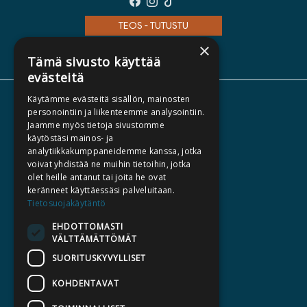
TEOS - TUTUSTU
×
Tämä sivusto käyttää
evästeitä
Käytämme evästeitä sisällön, mainosten
TIETOA MEISTÄ
personointiin ja liikenteemme analysointiin.
Jaamme myös tietoja sivustomme
TEKIJÄT
käytöstäsi mainos- ja
KATALOGIT
analytiikkakumppaneidemme kanssa, jotka
voivat yhdistää ne muihin tietoihin, jotka
AJANKOHTAISTA
olet heille antanut tai joita he ovat
keränneet käyttäessäsi palveluitaan.
HALUATKO KIRJAILIJAKSI
Tietosuojakäytäntö
KIRJA TILAUSTYÖNÄ
EHDOTTOMASTI
VÄLTTÄMÄTTÖMÄT
MEDIALLE
SUORITUSKYVYLLISET
LASKUTUSOSOITTEET
KOHDENTAVAT
SILTALA.FI