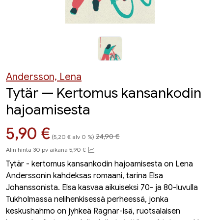
Andersson, Lena
Tytär — Kertomus kansankodin
hajoamisesta
Hinta aiemmin
Hinta nyt
5,90 €
24,90 €
(5,20 € alv 0 %)
Alin hinta 30 pv aikana 5,90 €
Tytär - kertomus kansankodin hajoamisesta on Lena
Anderssonin kahdeksas romaani, tarina Elsa
Johanssonista. Elsa kasvaa aikuiseksi 70- ja 80-luvulla
Tukholmassa nelihenkisessä perheessä, jonka
keskushahmo on jyhkeä Ragnar-isä, ruotsalaisen