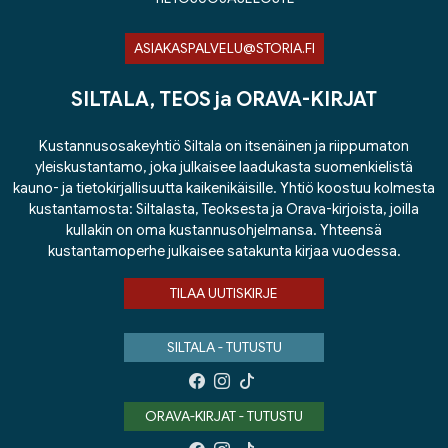
ASIAKASPALVELU@STORIA.FI
SILTALA, TEOS ja ORAVA-KIRJAT
Kustannusosakeyhtiö Siltala on itsenäinen ja riippumaton
yleiskustantamo, joka julkaisee laadukasta suomenkielistä
kauno- ja tietokirjallisuutta kaikenikäisille. Yhtiö koostuu kolmesta
kustantamosta: Siltalasta, Teoksesta ja Orava-kirjoista, joilla
kullakin on oma kustannusohjelmansa. Yhteensä
kustantamoperhe julkaisee satakunta kirjaa vuodessa.
TILAA UUTISKIRJE
SILTALA - TUTUSTU
ORAVA-KIRJAT - TUTUSTU