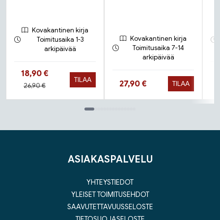
Kovakantinen kirja
Kovakantinen kirja
Toimitusaika 1-3
Toimitusaika 7-14
arkipäivää
arkipäivää
Hinta nyt
18,90 €
TILAA
Hinta nyt
27,90 €
TILAA
Hinta aiemmin
26,90 €
Tuoteluettelon loppu
ASIAKASPALVELU
YHTEYSTIEDOT
YLEISET TOIMITUSEHDOT
SAAVUTETTAVUUSSELOSTE
TIETOSUOJASELOSTE