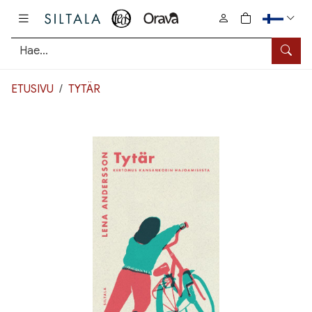
Pääsisältö
0
tuotetta osto
Hae
ETUSIVU
TYTÄR