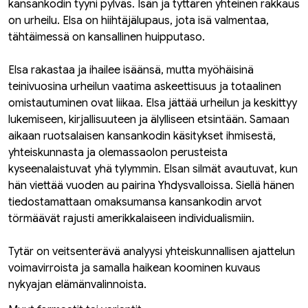
kansankodin tyyni pylväs. Isän ja tyttären yhteinen rakkaus
on urheilu. Elsa on hiihtäjälupaus, jota isä valmentaa,
tähtäimessä on kansallinen huipputaso.
Elsa rakastaa ja ihailee isäänsä, mutta myöhäisinä
teinivuosina urheilun vaatima askeettisuus ja totaalinen
omistautuminen ovat liikaa. Elsa jättää urheilun ja keskittyy
lukemiseen, kirjallisuuteen ja älylliseen etsintään. Samaan
aikaan ruotsalaisen kansankodin käsitykset ihmisestä,
yhteiskunnasta ja olemassaolon perusteista
kyseenalaistuvat yhä tylymmin. Elsan silmät avautuvat, kun
hän viettää vuoden au pairina Yhdysvalloissa. Siellä hänen
tiedostamattaan omaksumansa kansankodin arvot
törmäävät rajusti amerikkalaiseen individualismiin.
Tytär on veitsenterävä analyysi yhteiskunnallisen ajattelun
voimavirroista ja samalla haikean koominen kuvaus
nykyajan elämänvalinnoista.