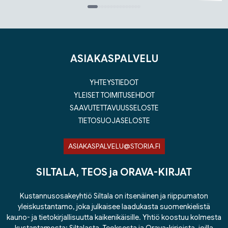
Tuoteluettelon loppu
ASIAKASPALVELU
YHTEYSTIEDOT
YLEISET TOIMITUSEHDOT
SAAVUTETTAVUUSSELOSTE
TIETOSUOJASELOSTE
ASIAKASPALVELU@STORIA.FI
SILTALA, TEOS ja ORAVA-KIRJAT
Kustannusosakeyhtiö Siltala on itsenäinen ja riippumaton
yleiskustantamo, joka julkaisee laadukasta suomenkielistä
kauno- ja tietokirjallisuutta kaikenikäisille. Yhtiö koostuu kolmesta