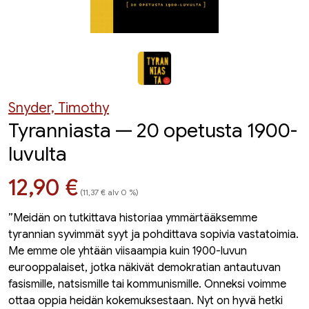
Snyder, Timothy
Tyranniasta — 20 opetusta 1900-
luvulta
Hinta nyt
12,90 €
(11,37 € alv 0 %)
”Meidän on tutkittava historiaa ymmärtääksemme
tyrannian syvimmät syyt ja pohdittava sopivia vastatoimia.
Me emme ole yhtään viisaampia kuin 1900-luvun
eurooppalaiset, jotka näkivät demokratian antautuvan
fasismille, natsismille tai kommunismille. Onneksi voimme
ottaa oppia heidän kokemuksestaan. Nyt on hyvä hetki