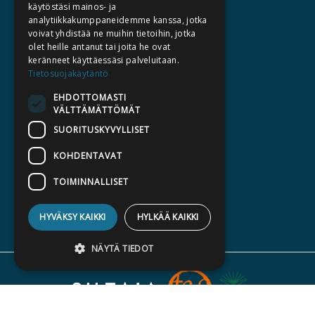
KATALOGIT
käytöstäsi mainos- ja
analytiikkakumppaneidemme kanssa, jotka
AJANKOHTAISTA
voivat yhdistää ne muihin tietoihin, jotka
olet heille antanut tai joita he ovat
HALUATKO KIRJAILIJAKSI
keränneet käyttäessäsi palveluitaan.
Tietosuojakäytäntö
KIRJA TILAUSTYÖNÄ
EHDOTTOMASTI
MEDIALLE
VÄLTTÄMÄTTÖMÄT
LASKUTUSOSOITTEET
SUORITUSKYVYLLISET
KOHDENTAVAT
SILTALA.FI
E-JA ÄÄNIKIRJAT
TOIMINNALLISET
ENNAKKOTILATTAVAT
HYVÄKSY KAIKKI
HYLKÄÄ KAIKKI
LAHJAKORTTI
NÄYTÄ TIEDOT
Ehdottomasti välttämättömät