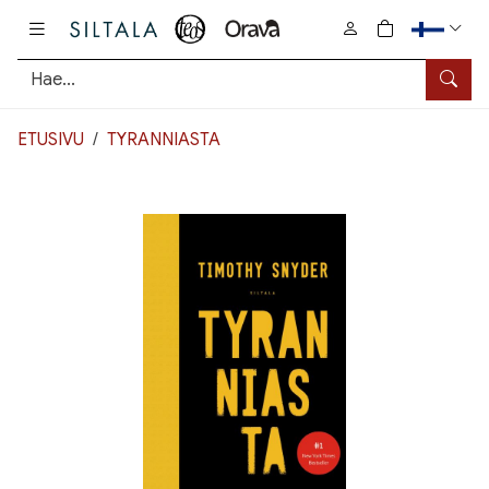
Pääsisältö
0
tuotetta osto
Hae
ETUSIVU
TYRANNIASTA