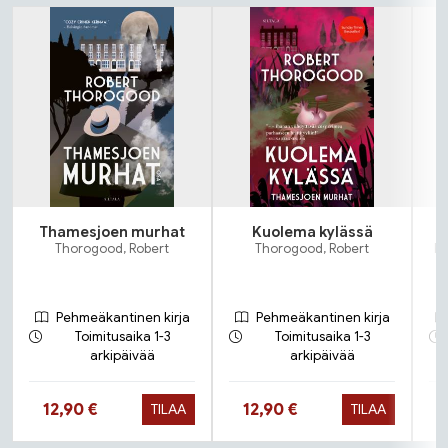
Tuoteluettelon alku
Thamesjoen murhat
Kuolema kylässä
Thorogood, Robert
Thorogood, Robert
Ra
Pehmeäkantinen kirja
Pehmeäkantinen kirja
Toimitusaika 1-3
Toimitusaika 1-3
arkipäivää
arkipäivää
Hinta nyt
Hinta nyt
12,90 €
12,90 €
TILAA
TILAA