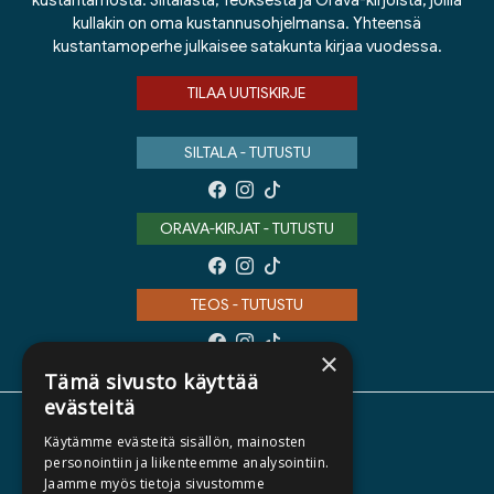
kustantamosta: Siltalasta, Teoksesta ja Orava-kirjoista, joilla
kullakin on oma kustannusohjelmansa. Yhteensä
kustantamoperhe julkaisee satakunta kirjaa vuodessa.
TILAA UUTISKIRJE
SILTALA - TUTUSTU
ORAVA-KIRJAT - TUTUSTU
TEOS - TUTUSTU
×
Tämä sivusto käyttää
evästeitä
TIETOA MEISTÄ
Käytämme evästeitä sisällön, mainosten
personointiin ja liikenteemme analysointiin.
TEKIJÄT
Jaamme myös tietoja sivustomme