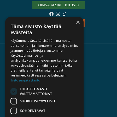
ORAVA-KIRJAT - TUTUSTU
×
TEOS - TUTUSTU
Tämä sivusto käyttää
evästeitä
Käytämme evästeitä sisällön, mainosten
personointiin ja liikenteemme analysointiin.
Jaamme myös tietoja sivustomme
TIETOA MEISTÄ
käytöstäsi mainos- ja
analytiikkakumppaneidemme kanssa, jotka
TEKIJÄT
voivat yhdistää ne muihin tietoihin, jotka
KATALOGIT
olet heille antanut tai joita he ovat
keränneet käyttäessäsi palveluitaan.
AJANKOHTAISTA
Tietosuojakäytäntö
EHDOTTOMASTI
HALUATKO KIRJAILIJAKSI
VÄLTTÄMÄTTÖMÄT
KIRJA TILAUSTYÖNÄ
SUORITUSKYVYLLISET
MEDIALLE
KOHDENTAVAT
LASKUTUSOSOITTEET