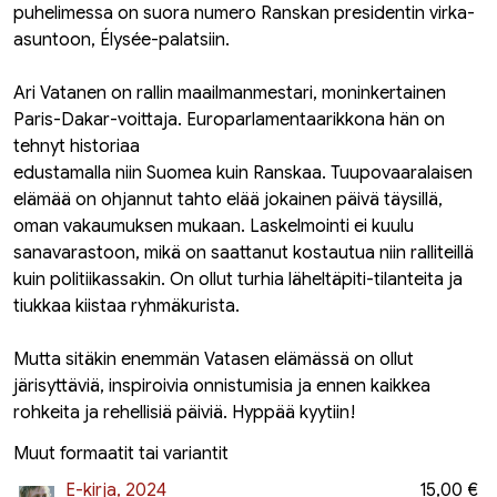
puhelimessa on suora numero Ranskan presidentin virka-
asuntoon, Élysée-palatsiin.
Ari Vatanen on rallin maailmanmestari, moninkertainen
Paris-Dakar-voittaja. Europarlamentaarikkona hän on
tehnyt historiaa
edustamalla niin Suomea kuin Ranskaa. Tuupovaaralaisen
elämää on ohjannut tahto elää jokainen päivä täysillä,
oman vakaumuksen mukaan. Laskelmointi ei kuulu
sanavarastoon, mikä on saattanut kostautua niin ralliteillä
kuin politiikassakin. On ollut turhia läheltäpiti-tilanteita ja
tiukkaa kiistaa ryhmäkurista.
Mutta sitäkin enemmän Vatasen elämässä on ollut
järisyttäviä, inspiroivia onnistumisia ja ennen kaikkea
rohkeita ja rehellisiä päiviä. Hyppää kyytiin!
Muut formaatit tai variantit
E-kirja, 2024
15,00 €