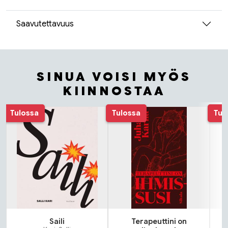
Saavutettavuus
SINUA VOISI MYÖS
KIINNOSTAA
Tuoteluettelon alku
Tulossa
Tulossa
Tul
Saili
Terapeuttini on
N