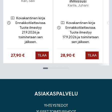
Kari, Salli
ihmissusi
Karila, Juhani
Kovakantinen kirja
Ennakkotilattavissa.
Kovakantinen kirja
Tuote ilmestyy
Ennakkotilattavissa.
21.9.2026 ja
Tuote ilmestyy
toimitetaan sen
17.9.2026 ja toimitetaan
jälkeen.
sen jälkeen.
Hinta nyt
Hinta nyt
27,90 €
28,90 €
TILAA
TILAA
Tuoteluettelon loppu
ASIAKASPALVELU
YHTEYSTIEDOT
YLEISET TOIMITUSEHDOT