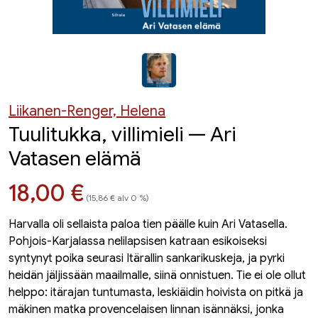
Liikanen-Renger, Helena
Tuulitukka, villimieli — Ari
Vatasen elämä
Hinta nyt
18,00 €
(15,86 € alv 0 %)
Harvalla oli sellaista paloa tien päälle kuin Ari Vatasella.
Pohjois-Karjalassa nelilapsisen katraan esikoiseksi
syntynyt poika seurasi Itärallin sankarikuskeja, ja pyrki
heidän jäljissään maailmalle, siinä onnistuen. Tie ei ole ollut
helppo: itärajan tuntumasta, leskiäidin hoivista on pitkä ja
mäkinen matka provencelaisen linnan isännäksi, jonka