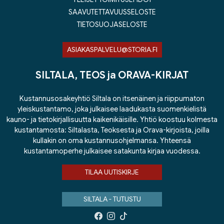
SAAVUTETTAVUUSSELOSTE
TIETOSUOJASELOSTE
ASIAKASPALVELU@STORIA.FI
SILTALA, TEOS ja ORAVA-KIRJAT
Kustannusosakeyhtiö Siltala on itsenäinen ja riippumaton
yleiskustantamo, joka julkaisee laadukasta suomenkielistä
kauno- ja tietokirjallisuutta kaikenikäisille. Yhtiö koostuu kolmesta
kustantamosta: Siltalasta, Teoksesta ja Orava-kirjoista, joilla
kullakin on oma kustannusohjelmansa. Yhteensä
kustantamoperhe julkaisee satakunta kirjaa vuodessa.
TILAA UUTISKIRJE
SILTALA - TUTUSTU