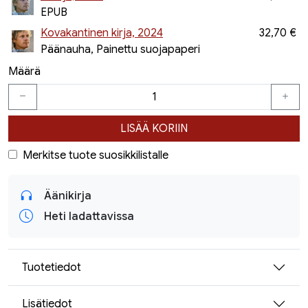
EPUB
Kovakantinen kirja, 2024
32,70 €
Päänauha, Painettu suojapaperi
Määrä
LISÄÄ KORIIN
Merkitse tuote suosikkilistalle
Äänikirja
Heti ladattavissa
Tuotetiedot
Lisätiedot