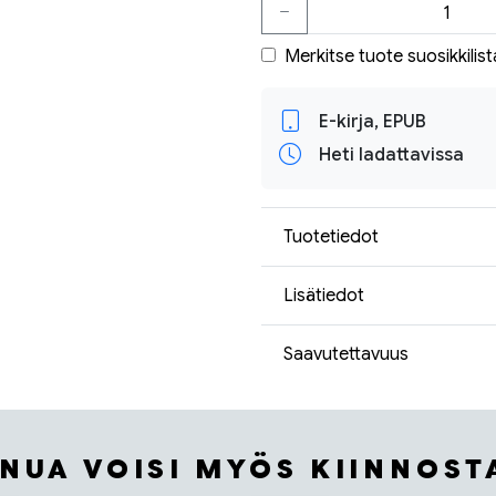
Merkitse tuote suosikkilist
E-kirja, EPUB
Heti ladattavissa
Tuotetiedot
Lisätiedot
Saavutettavuus
INUA VOISI MYÖS KIINNOST