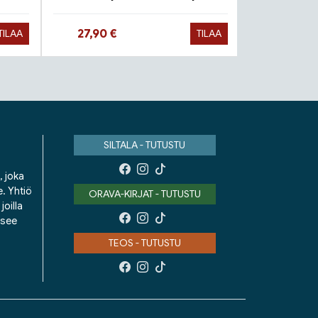
Hinta nyt
Hinta 
27,90 €
9,90 €
TILAA
TILAA
SILTALA - TUTUSTU
, joka
e. Yhtiö
ORAVA-KIRJAT - TUTUSTU
oilla
isee
TEOS - TUTUSTU