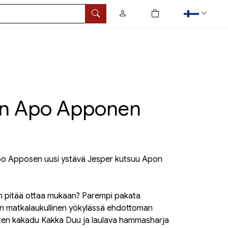
0
tuotetta ostoskorissa
Hae
än Apo Apponen
Apo Apposen uusi ystävä Jesper kutsuu Apon
ein pitää ottaa mukaan? Parempi pakata
n matkalaukullinen yökylässä ehdottoman
uten kakadu Kakka Duu ja laulava hammasharja