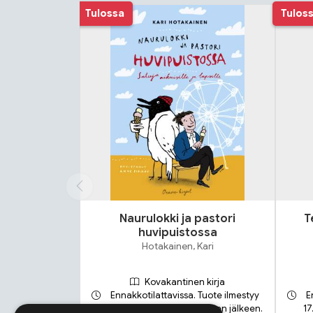
Tuoteluettelon alku
Tulossa
Tulos
Naurulokki ja pastori
T
huvipuistossa
Hotakainen, Kari
Kovakantinen kirja
Ennakkotilattavissa. Tuote ilmestyy
E
18.9.2026 ja toimitetaan sen jälkeen.
17