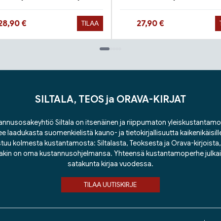
Hinta nyt
Hinta nyt
28,90 €
27,90 €
TILAA
SILTALA, TEOS ja ORAVA-KIRJAT
nnusosakeyhtiö Siltala on itsenäinen ja riippumaton yleiskustantamo
ee laadukasta suomenkielistä kauno- ja tietokirjallisuutta kaikenikäisill
tuu kolmesta kustantamosta: Siltalasta, Teoksesta ja Orava-kirjoista, j
lakin on oma kustannusohjelmansa. Yhteensä kustantamoperhe julka
satakunta kirjaa vuodessa.
TILAA UUTISKIRJE