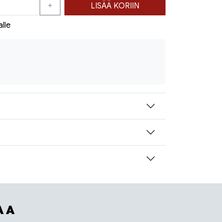
LISÄÄ KORIIN
alle
AA