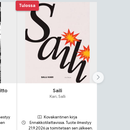
Tulossa
itto
Saili
Lok
Kari, Salli
S
mestyy
Kovakantinen kirja
sen
Ennakkotilattavissa. Tuote ilmestyy
21.9.2026 ja toimitetaan sen jälkeen.
Toimit