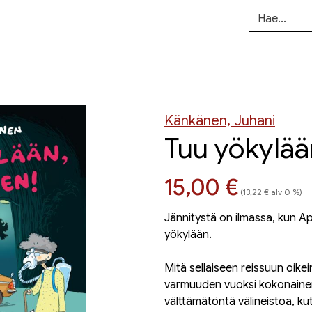
Känkänen, Juhani
Tuu yökylä
Hinta nyt
15,00 €
(13,22 € alv 0 %)
Jännitystä on ilmassa, kun 
yökylään.
Mitä sellaiseen reissuun oik
varmuuden vuoksi kokonaine
välttämätöntä välineistöä, k