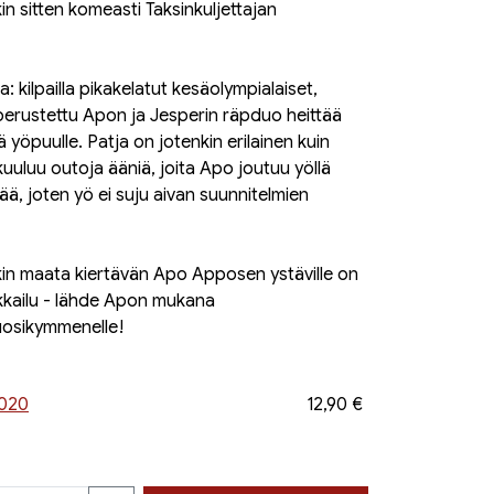
in sitten komeasti Taksinkuljettajan
a: kilpailla pikakelatut kesäolympialaiset,
perustettu Apon ja Jesperin räpduo heittää
ä yöpuulle. Patja on jotenkin erilainen kuin
kuuluu outoja ääniä, joita Apo joutuu yöllä
tää, joten yö ei suju aivan suunnitelmien
in maata kiertävän Apo Apposen ystäville on
ikkailu - lähde Apon mukana
vuosikymmenelle!
2020
12,90 €