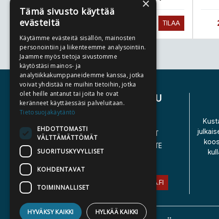
×
Tämä sivusto käyttää
evästeitä
Hinta nyt
25,90 €
TILAA
Käytämme evästeitä sisällön, mainosten
personointiin ja liikenteemme analysointiin.
Jaamme myös tietoja sivustomme
Tuoteluettelon loppu
käytöstäsi mainos- ja
analytiikkakumppaneidemme kanssa, jotka
voivat yhdistää ne muihin tietoihin, jotka
olet heille antanut tai joita he ovat
ASIAKASPALVELU
keränneet käyttäessäsi palveluitaan.
Tietosuojakäytäntö
YHTEYSTIEDOT
Kusta
EHDOTTOMASTI
julkais
YLEISET TOIMITUSEHDOT
VÄLTTÄMÄTTÖMÄT
koos
SAAVUTETTAVUUSSELOSTE
SUORITUSKYVYLLISET
kul
TIETOSUOJASELOSTE
KOHDENTAVAT
ASIAKASPALVELU@STORIA.FI
TOIMINNALLISET
HYVÄKSY KAIKKI
HYLKÄÄ KAIKKI