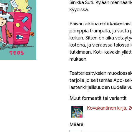
Sinikka Suti. Kylään mennäänk
kyydissä.
Päivän aikana ehtii kaikenlaist
pomppia trampalla, ja vasta 
keikan. Sitten on aika vetäyty
kotona, ja vieraassa talossa 
tutkimaan. Koti-ikäväkin yllät
mukaan.
Teatteriesityksien muodossak
tarjolla jo seitsemäs Apo-se
lastenkirjallisuuden uudelle 
Muut formaatit tai variantit
Kovakantinen kirja, 
Määrä