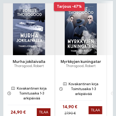
Tuoteluettelon alku
Tarjous
-47%
Murha jokilaivalla
Myrkkyjen kuningatar
Thorogood, Robert
Thorogood, Robert
Kovakantinen kirja
Kovakantinen kirja
Toimitusaika 1-3
Toimitusaika 1-3
arkipäivää
arkipäivää
Hinta nyt
14,90 €
TILAA
Hinta nyt
24,90 €
TILAA
Hinta aiemmin
27,90 €