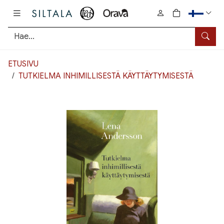
Pääsisältö
0
tuotetta osto
Hae
ETUSIVU
TUTKIELMA INHIMILLISESTÄ KÄYTTÄYTYMISESTÄ