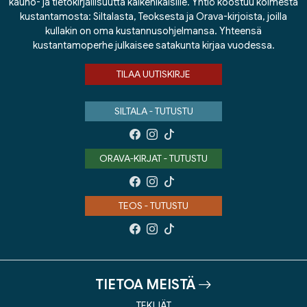
kauno- ja tietokirjallisuutta kaikenikäisille. Yhtiö koostuu kolmesta
kustantamosta: Siltalasta, Teoksesta ja Orava-kirjoista, joilla
kullakin on oma kustannusohjelmansa. Yhteensä
kustantamoperhe julkaisee satakunta kirjaa vuodessa.
TILAA UUTISKIRJE
SILTALA - TUTUSTU
ORAVA-KIRJAT - TUTUSTU
TEOS - TUTUSTU
TIETOA MEISTÄ
TEKIJÄT