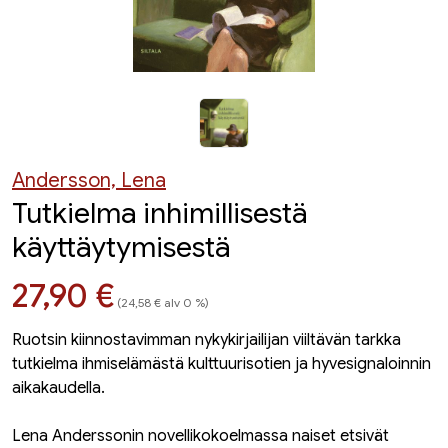
Andersson, Lena
Tutkielma inhimillisestä
käyttäytymisestä
Hinta nyt
27,90 €
(24,58 € alv 0 %)
Ruotsin kiinnostavimman nykykirjailijan viiltävän tarkka
tutkielma ihmiselämästä kulttuurisotien ja hyvesignaloinnin
aikakaudella.
Lena Anderssonin novellikokoelmassa naiset etsivät