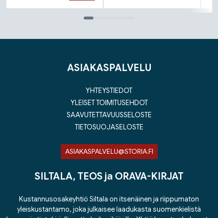
Tuoteluettelon loppu
ASIAKASPALVELU
YHTEYSTIEDOT
YLEISET TOIMITUSEHDOT
SAAVUTETTAVUUSSELOSTE
TIETOSUOJASELOSTE
ASIAKASPALVELU@STORIA.FI
SILTALA, TEOS ja ORAVA-KIRJAT
Kustannusosakeyhtiö Siltala on itsenäinen ja riippumaton
yleiskustantamo, joka julkaisee laadukasta suomenkielistä