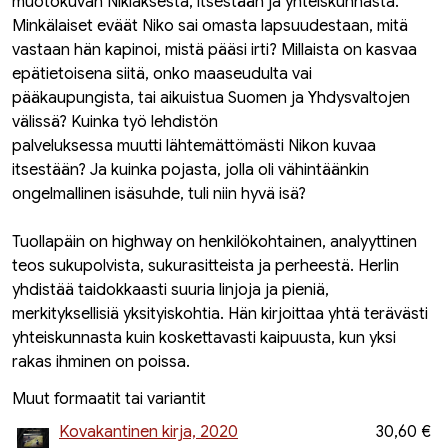
muotokuvan Niklaksesta, itsestään ja yhteiskunnasta.
Minkälaiset eväät Niko sai omasta lapsuudestaan, mitä
vastaan hän kapinoi, mistä pääsi irti? Millaista on kasvaa
epätietoisena siitä, onko maaseudulta vai
pääkaupungista, tai aikuistua Suomen ja Yhdysvaltojen
välissä? Kuinka työ lehdistön
palveluksessa muutti lähtemättömästi Nikon kuvaa
itsestään? Ja kuinka pojasta, jolla oli vähintäänkin
ongelmallinen isäsuhde, tuli niin hyvä isä?
Tuollapäin on highway on henkilökohtainen, analyyttinen
teos sukupolvista, sukurasitteista ja perheestä. Herlin
yhdistää taidokkaasti suuria linjoja ja pieniä,
merkityksellisiä yksityiskohtia. Hän kirjoittaa yhtä terävästi
yhteiskunnasta kuin koskettavasti kaipuusta, kun yksi
rakas ihminen on poissa.
Muut formaatit tai variantit
Kovakantinen kirja, 2020
30,60 €