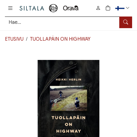
Pääsisältö
0
tuotetta osto
Hae
ETUSIVU
TUOLLAPÄIN ON HIGHWAY