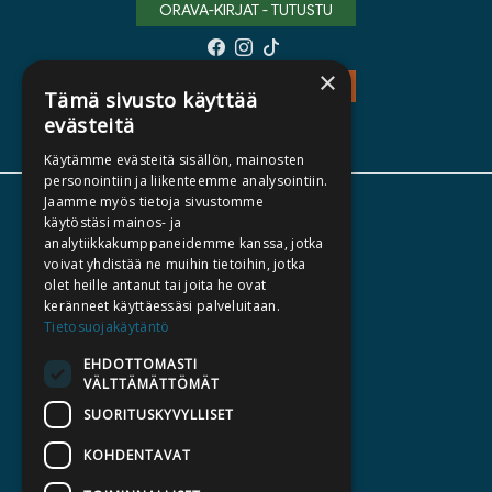
ORAVA-KIRJAT - TUTUSTU
×
TEOS - TUTUSTU
Tämä sivusto käyttää
evästeitä
Käytämme evästeitä sisällön, mainosten
personointiin ja liikenteemme analysointiin.
Jaamme myös tietoja sivustomme
TIETOA MEISTÄ
käytöstäsi mainos- ja
analytiikkakumppaneidemme kanssa, jotka
TEKIJÄT
voivat yhdistää ne muihin tietoihin, jotka
KATALOGIT
olet heille antanut tai joita he ovat
keränneet käyttäessäsi palveluitaan.
AJANKOHTAISTA
Tietosuojakäytäntö
EHDOTTOMASTI
HALUATKO KIRJAILIJAKSI
VÄLTTÄMÄTTÖMÄT
KIRJA TILAUSTYÖNÄ
SUORITUSKYVYLLISET
MEDIALLE
KOHDENTAVAT
LASKUTUSOSOITTEET