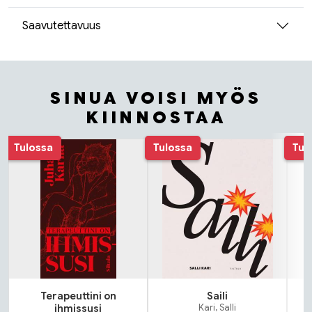
Saavutettavuus
SINUA VOISI MYÖS
KIINNOSTAA
Tuoteluettelon alku
Tulossa
Tulossa
Tul
Terapeuttini on
Saili
ihmissusi
Kari, Salli