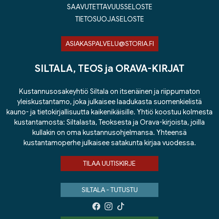
SAAVUTETTAVUUSSELOSTE
TIETOSUOJASELOSTE
ASIAKASPALVELU@STORIA.FI
SILTALA, TEOS ja ORAVA-KIRJAT
Kustannusosakeyhtiö Siltala on itsenäinen ja riippumaton
yleiskustantamo, joka julkaisee laadukasta suomenkielistä
kauno- ja tietokirjallisuutta kaikenikäisille. Yhtiö koostuu kolmesta
kustantamosta: Siltalasta, Teoksesta ja Orava-kirjoista, joilla
kullakin on oma kustannusohjelmansa. Yhteensä
kustantamoperhe julkaisee satakunta kirjaa vuodessa.
TILAA UUTISKIRJE
SILTALA - TUTUSTU