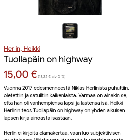
Herlin, Heikki
Tuollapäin on highway
Hinta nyt
15,00 €
(13,22 € alv 0 %)
Vuonna 2017 edesmenneestä Niklas Herlinistä puhuttiin,
oletettiin ja satuiltiin kaikenlaista. Varmaa on ainakin se,
että hän oli vanhempiensa lapsi ja lastensa isä. Heikki
Herlinin teos Tuollapäin on highway on yhden aikuisen
lapsen kirja ainoasta isästään.
Herlin ei kirjoita elämäkertaa, vaan luo subjektiivisen