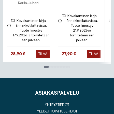
Karila, Juhani
Kovakantinen kirja
Kovakantinen kirja
Ennakkotilattavissa.
Ennakkotilattavissa.
Tuote ilmestyy
Tuote ilmestyy
21.9.2026 ja
17.9.2026 ja toimitetaan
toimitetaan sen
sen jälkeen.
jälkeen.
Hinta nyt
Hinta nyt
28,90 €
27,90 €
TILAA
TILAA
Tuoteluettelon loppu
ASIAKASPALVELU
YHTEYSTIEDOT
YLEISET TOIMITUSEHDOT