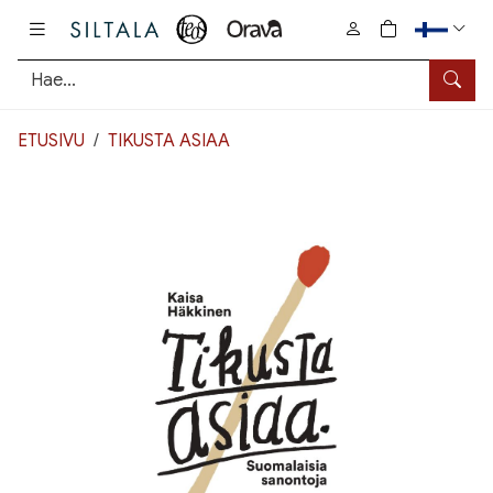
Pääsisältö
0
tuotetta osto
Hae
ETUSIVU
TIKUSTA ASIAA