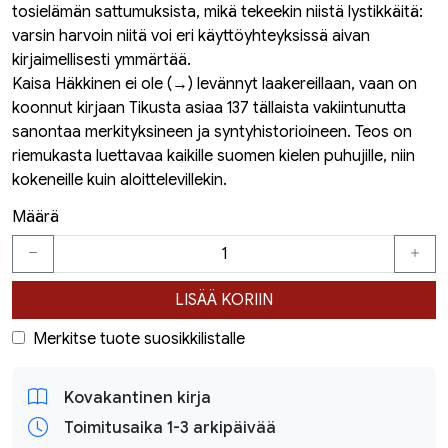
tosielämän sattumuksista, mikä tekeekin niistä lystikkäitä:
varsin harvoin niitä voi eri käyttöyhteyksissä aivan
kirjaimellisesti ymmärtää.
Kaisa Häkkinen ei ole (→) levännyt laakereillaan, vaan on
koonnut kirjaan Tikusta asiaa 137 tällaista vakiintunutta
sanontaa merkityksineen ja syntyhistorioineen. Teos on
riemukasta luettavaa kaikille suomen kielen puhujille, niin
kokeneille kuin aloittelevillekin.
Määrä
LISÄÄ KORIIN
Merkitse tuote suosikkilistalle
Kovakantinen kirja
Toimitusaika 1-3 arkipäivää