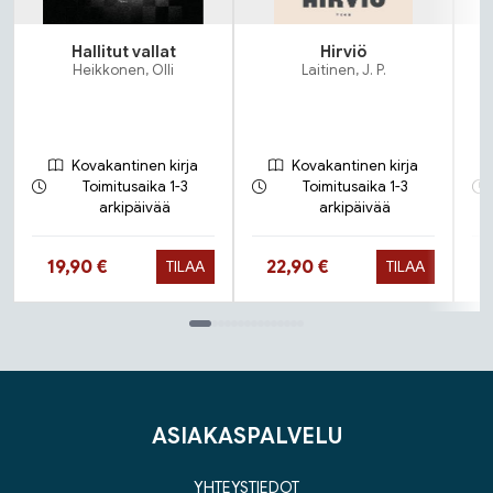
Hallitut vallat
Hirviö
Heikkonen, Olli
Laitinen, J. P.
Kovakantinen kirja
Kovakantinen kirja
Toimitusaika 1-3
Toimitusaika 1-3
arkipäivää
arkipäivää
Hinta nyt
Hinta nyt
19,90 €
22,90 €
TILAA
TILAA
Tuoteluettelon loppu
ASIAKASPALVELU
YHTEYSTIEDOT