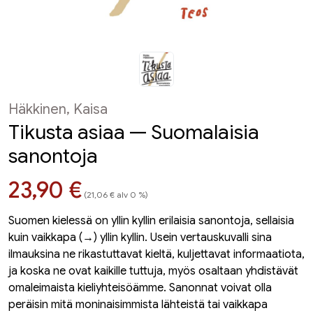
Häkkinen, Kaisa
Tikusta asiaa — Suomalaisia
sanontoja
Hinta nyt
23,90 €
(21,06 € alv 0 %)
Suomen kielessä on yllin kyllin erilaisia sanontoja, sellaisia
kuin vaikkapa (→) yllin kyllin. Usein vertauskuval­li­ sina
ilmauksina ne rikastuttavat kieltä, kuljettavat informaatiota,
ja koska ne ovat kaikille tuttuja, myös osaltaan yhdistävät
omaleimaista kieliyhteisöämme. Sanonnat voivat olla
peräisin mitä moninaisimmista lähteistä tai vaikkapa