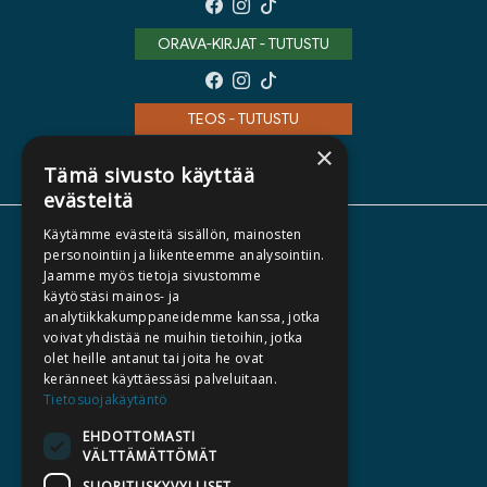
ORAVA-KIRJAT - TUTUSTU
TEOS - TUTUSTU
×
Tämä sivusto käyttää
evästeitä
Käytämme evästeitä sisällön, mainosten
TIETOA MEISTÄ
personointiin ja liikenteemme analysointiin.
Jaamme myös tietoja sivustomme
TEKIJÄT
käytöstäsi mainos- ja
KATALOGIT
analytiikkakumppaneidemme kanssa, jotka
voivat yhdistää ne muihin tietoihin, jotka
AJANKOHTAISTA
olet heille antanut tai joita he ovat
keränneet käyttäessäsi palveluitaan.
HALUATKO KIRJAILIJAKSI
Tietosuojakäytäntö
KIRJA TILAUSTYÖNÄ
EHDOTTOMASTI
VÄLTTÄMÄTTÖMÄT
MEDIALLE
SUORITUSKYVYLLISET