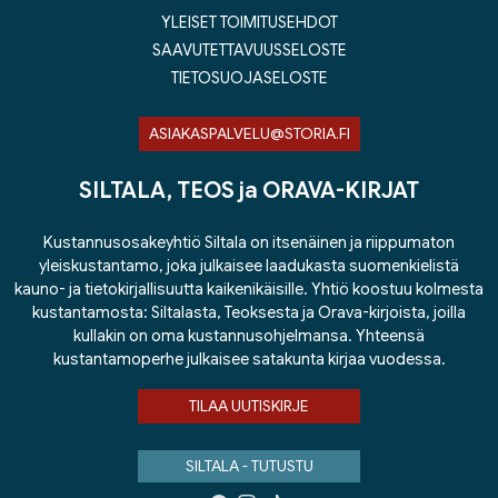
YLEISET TOIMITUSEHDOT
SAAVUTETTAVUUSSELOSTE
TIETOSUOJASELOSTE
ASIAKASPALVELU@STORIA.FI
SILTALA, TEOS ja ORAVA-KIRJAT
Kustannusosakeyhtiö Siltala on itsenäinen ja riippumaton
yleiskustantamo, joka julkaisee laadukasta suomenkielistä
kauno- ja tietokirjallisuutta kaikenikäisille. Yhtiö koostuu kolmesta
kustantamosta: Siltalasta, Teoksesta ja Orava-kirjoista, joilla
kullakin on oma kustannusohjelmansa. Yhteensä
kustantamoperhe julkaisee satakunta kirjaa vuodessa.
TILAA UUTISKIRJE
SILTALA - TUTUSTU