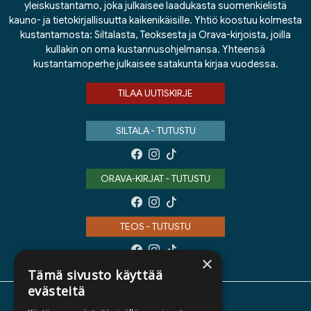
yleiskustantamo, joka julkaisee laadukasta suomenkielistä
kauno- ja tietokirjallisuutta kaikenikäisille. Yhtiö koostuu kolmesta
kustantamosta: Siltalasta, Teoksesta ja Orava-kirjoista, joilla
kullakin on oma kustannusohjelmansa. Yhteensä
kustantamoperhe julkaisee satakunta kirjaa vuodessa.
TILAA UUTISKIRJE
SILTALA - TUTUSTU
ORAVA-KIRJAT - TUTUSTU
TEOS - TUTUSTU
×
Tämä sivusto käyttää
evästeitä
TIETOA MEISTÄ