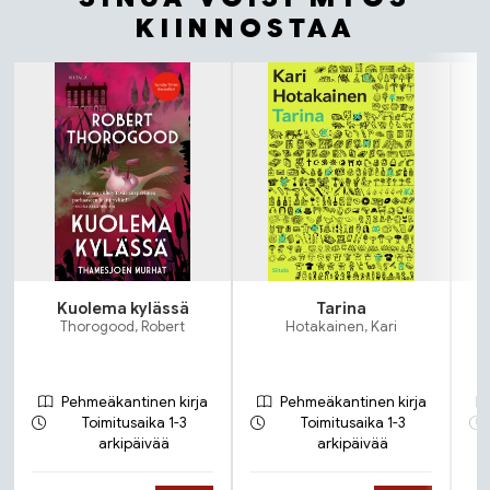
KIINNOSTAA
Tuoteluettelon alku
Kuolema kylässä
Tarina
Thorogood, Robert
Hotakainen, Kari
Pehmeäkantinen kirja
Pehmeäkantinen kirja
Toimitusaika 1-3
Toimitusaika 1-3
arkipäivää
arkipäivää