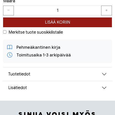
Määrä
LISÄÄ KORIIN
Merkitse tuote suosikkilistalle
Pehmeäkantinen kirja
Toimitusaika 1-3 arkipäivää
Tuotetiedot
Lisätiedot
SINUA VOISI MYÖS