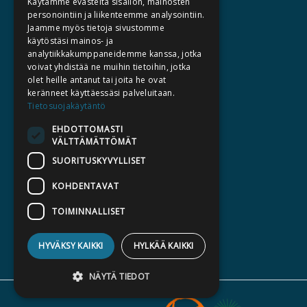
Käytämme evästeitä sisällön, mainosten
personointiin ja liikenteemme analysointiin.
TEKIJÄT
Jaamme myös tietoja sivustomme
KATALOGIT
käytöstäsi mainos- ja
analytiikkakumppaneidemme kanssa, jotka
AJANKOHTAISTA
voivat yhdistää ne muihin tietoihin, jotka
olet heille antanut tai joita he ovat
HALUATKO KIRJAILIJAKSI
keränneet käyttäessäsi palveluitaan.
Tietosuojakäytäntö
KIRJA TILAUSTYÖNÄ
EHDOTTOMASTI
MEDIALLE
VÄLTTÄMÄTTÖMÄT
LASKUTUSOSOITTEET
SUORITUSKYVYLLISET
KOHDENTAVAT
SILTALA.FI
E-JA ÄÄNIKIRJAT
TOIMINNALLISET
ENNAKKOTILATTAVAT
HYVÄKSY KAIKKI
HYLKÄÄ KAIKKI
LAHJAKORTTI
NÄYTÄ TIEDOT