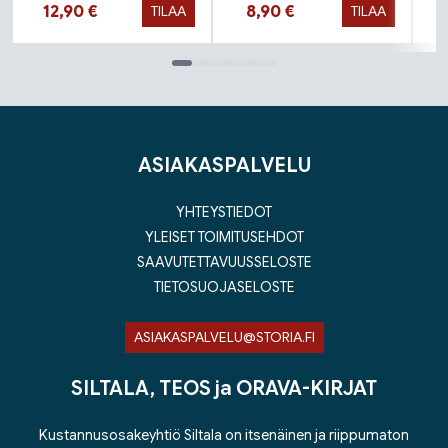
Hinta nyt
Hinta nyt
12,90 €
8,90 €
TILAA
TILAA
Tuoteluettelon loppu
ASIAKASPALVELU
YHTEYSTIEDOT
YLEISET TOIMITUSEHDOT
SAAVUTETTAVUUSSELOSTE
TIETOSUOJASELOSTE
ASIAKASPALVELU@STORIA.FI
SILTALA, TEOS ja ORAVA-KIRJAT
Kustannusosakeyhtiö Siltala on itsenäinen ja riippumaton