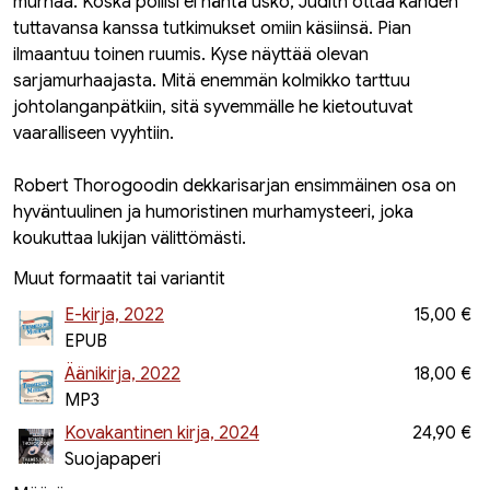
murhaa. Koska poliisi ei häntä usko, Judith ottaa kahden
tuttavansa kanssa tutkimukset omiin käsiinsä. Pian
ilmaantuu toinen ruumis. Kyse näyttää olevan
sarjamurhaajasta. Mitä enemmän kolmikko tarttuu
johtolanganpätkiin, sitä syvemmälle he kietoutuvat
vaaralliseen vyyhtiin.
Robert Thorogoodin dekkarisarjan ensimmäinen osa on
hyväntuulinen ja humoristinen murhamysteeri, joka
koukuttaa lukijan välittömästi.
Muut formaatit tai variantit
E-kirja, 2022
15,00 €
EPUB
Äänikirja, 2022
18,00 €
MP3
Kovakantinen kirja, 2024
24,90 €
Suojapaperi