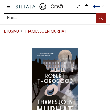
Pääsisältö
0
tuotetta osto
Hae
ETUSIVU
THAMESJOEN MURHAT