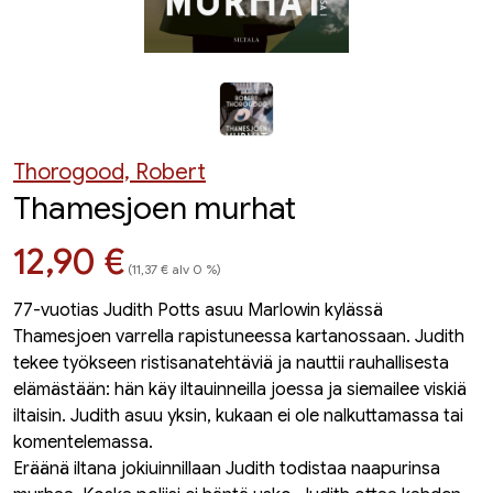
Thorogood, Robert
Thamesjoen murhat
Hinta nyt
12,90 €
(11,37 € alv 0 %)
77-vuotias Judith Potts asuu Marlowin kylässä
Thamesjoen varrella rapistuneessa kartanossaan. Judith
tekee työkseen ristisanatehtäviä ja nauttii rauhallisesta
elämästään: hän käy iltauinneilla joessa ja siemailee viskiä
iltaisin. Judith asuu yksin, kukaan ei ole nalkuttamassa tai
komentelemassa.
Eräänä iltana jokiuinnillaan Judith todistaa naapurinsa