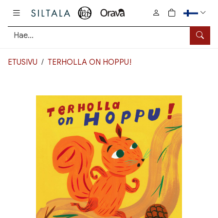
Pääsisältö
0
tuotetta osto
Hae
ETUSIVU
TERHOLLA ON HOPPU!