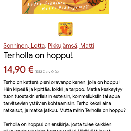
Sonninen, Lotta
,
Pikkujämsä, Matti
Terholla on hoppu!
Hinta nyt
14,90 €
(13,13 € alv 0 %)
Terho on ketterä pieni oravanpoikanen, jolla on hoppu!
Hän kiipeää ja kipittää, loikkii ja tarpoo. Matka keskeytyy
tuon tuostakin erilaisiin esteisiin, kommelluksiin tai apua
tarvitsevien ystävien kohtaamisiin. Terho keksii aina
ratkaisut, ja matka jatkuu. Mutta mihin Terholla on hoppu?
Terholla on hoppu! on ensikirja, josta tulee kaikkien