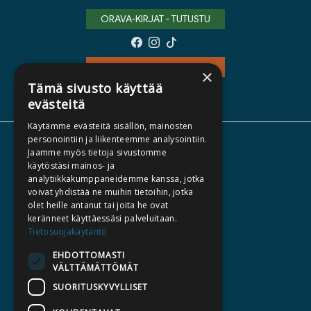
ORAVA-KIRJAT - TUTUSTU
TEOS - TUTUSTU
×
Tämä sivusto käyttää
evästeitä
Käytämme evästeitä sisällön, mainosten
personointiin ja liikenteemme analysointiin.
TIETOA MEISTÄ
Jaamme myös tietoja sivustomme
käytöstäsi mainos- ja
TEKIJÄT
analytiikkakumppaneidemme kanssa, jotka
KATALOGIT
voivat yhdistää ne muihin tietoihin, jotka
olet heille antanut tai joita he ovat
AJANKOHTAISTA
keränneet käyttäessäsi palveluitaan.
Tietosuojakäytäntö
HALUATKO KIRJAILIJAKSI
EHDOTTOMASTI
KIRJA TILAUSTYÖNÄ
VÄLTTÄMÄTTÖMÄT
MEDIALLE
SUORITUSKYVYLLISET
LASKUTUSOSOITTEET