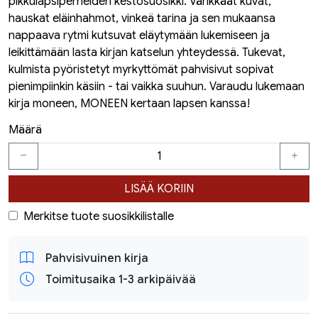
pikkulapsiperheiden kestosuosikki. Värikkäät kuvat,
hauskat eläinhahmot, vinkeä tarina ja sen mukaansa
nappaava rytmi kutsuvat eläytymään lukemiseen ja
leikittämään lasta kirjan katselun yhteydessä. Tukevat,
kulmista pyöristetyt myrkyttömät pahvisivut sopivat
pienimpiinkin käsiin - tai vaikka suuhun. Varaudu lukemaan
kirja moneen, MONEEN kertaan lapsen kanssa!
Määrä
LISÄÄ KORIIN
Merkitse tuote suosikkilistalle
Pahvisivuinen kirja
Toimitusaika 1-3 arkipäivää