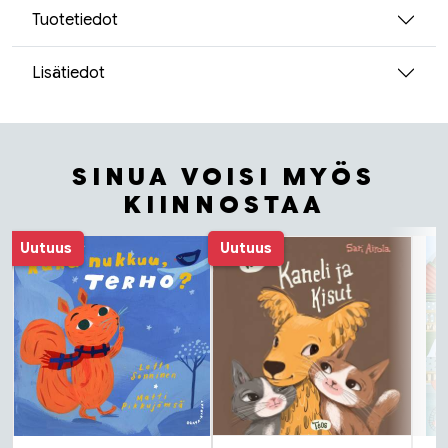
Tuotetiedot
Lisätiedot
SINUA VOISI MYÖS
KIINNOSTAA
Tuoteluettelon alku
Uutuus
Uutuus