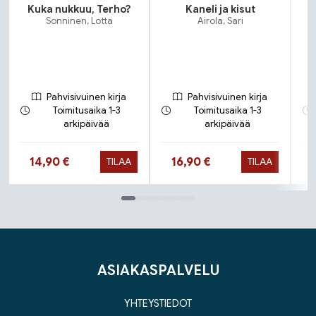
Kuka nukkuu, Terho?
Kaneli ja kisut
N
Sonninen, Lotta
Airola, Sari
Pahvisivuinen kirja
Pahvisivuinen kirja
Toimitusaika 1-3
Toimitusaika 1-3
arkipäivää
arkipäivää
Hinta nyt
Hinta nyt
14,90 €
16,90 €
TILAA
TILAA
Tuoteluettelon loppu
ASIAKASPALVELU
YHTEYSTIEDOT