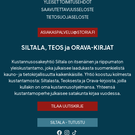
YLEISET TOIMITUSEHDOT
SAAVUTETTAVUUSSELOSTE
TIETOSUOJASELOSTE
ASIAKASPALVELU@STORIA.FI
SILTALA, TEOS ja ORAVA-KIRJAT
Kustannusosakeyhtiö Siltala on itsenäinen ja riippumaton
yleiskustantamo, joka julkaisee laadukasta suomenkielistä
kauno- ja tietokirjallisuutta kaikenikäisille. Yhtiö koostuu kolmesta
kustantamosta: Siltalasta, Teoksesta ja Orava-kirjoista, joilla
kullakin on oma kustannusohjelmansa. Yhteensä
kustantamoperhe julkaisee satakunta kirjaa vuodessa.
TILAA UUTISKIRJE
SILTALA - TUTUSTU