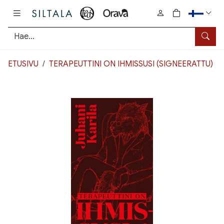
Pääsisältö
0
tuotetta osto
Hae
ETUSIVU
TERAPEUTTINI ON IHMISSUSI (SIGNEERATTU)