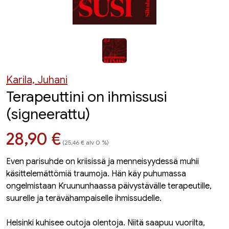
Karila, Juhani
Terapeuttini on ihmissusi
(signeerattu)
Hinta nyt
28,90 €
(25,46 € alv 0 %)
Even parisuhde on kriisissä ja menneisyydessä muhii
käsittelemättömiä traumoja. Hän käy puhumassa
ongelmistaan Kruununhaassa päivystävälle terapeutille,
suurelle ja terävähampaiselle ihmissudelle.
Helsinki kuhisee outoja olentoja. Niitä saapuu vuorilta,