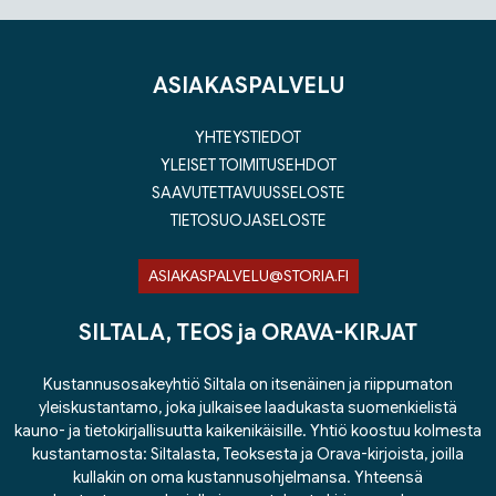
Tuoteluettelon loppu
ASIAKASPALVELU
YHTEYSTIEDOT
YLEISET TOIMITUSEHDOT
SAAVUTETTAVUUSSELOSTE
TIETOSUOJASELOSTE
ASIAKASPALVELU@STORIA.FI
SILTALA, TEOS ja ORAVA-KIRJAT
Kustannusosakeyhtiö Siltala on itsenäinen ja riippumaton
yleiskustantamo, joka julkaisee laadukasta suomenkielistä
kauno- ja tietokirjallisuutta kaikenikäisille. Yhtiö koostuu kolmesta
kustantamosta: Siltalasta, Teoksesta ja Orava-kirjoista, joilla
kullakin on oma kustannusohjelmansa. Yhteensä