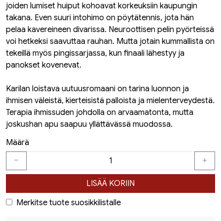
joiden lumiset huiput kohoavat korkeuksiin kaupungin
takana. Even suuri intohimo on pöytätennis, jota hän
pelaa kavereineen divarissa. Neuroottisen pelin pyörteissä
voi hetkeksi saavuttaa rauhan. Mutta jotain kummallista on
tekeillä myös pingissarjassa, kun finaali lähestyy ja
panokset kovenevat.
Karilan loistava uutuusromaani on tarina luonnon ja
ihmisen väleistä, kierteisistä palloista ja mielenterveydestä.
Terapia ihmissuden johdolla on arvaamatonta, mutta
joskushan apu saapuu yllättävässä muodossa.
Määrä
LISÄÄ KORIIN
Merkitse tuote suosikkilistalle