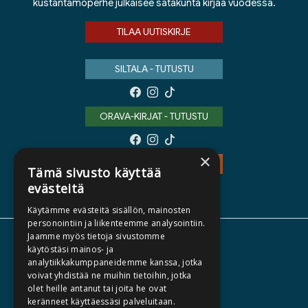
kustantamoperhe julkaisee satakunta kirjaa vuodessa.
TILAA UUTISKIRJE
SILTALA - TUTUSTU
ORAVA-KIRJAT - TUTUSTU
×
TEOS - TUTUSTU
Tämä sivusto käyttää
evästeitä
Käytämme evästeitä sisällön, mainosten
personointiin ja liikenteemme analysointiin.
Jaamme myös tietoja sivustomme
TIETOA MEISTÄ
käytöstäsi mainos- ja
analytiikkakumppaneidemme kanssa, jotka
TEKIJÄT
voivat yhdistää ne muihin tietoihin, jotka
KATALOGIT
olet heille antanut tai joita he ovat
keränneet käyttäessäsi palveluitaan.
AJANKOHTAISTA