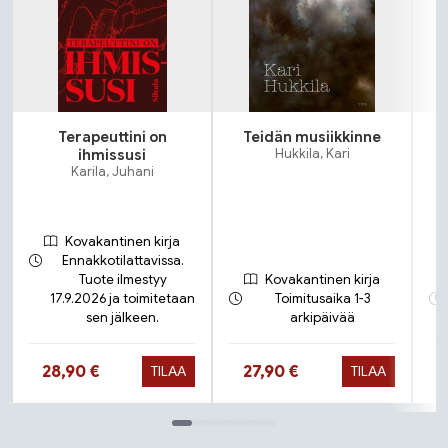
Terapeuttini on
Teidän musiikkinne
K
ihmissusi
Hukkila, Kari
Karila, Juhani
Kovakantinen kirja
Ennakkotilattavissa.
Tuote ilmestyy
Kovakantinen kirja
17.9.2026 ja toimitetaan
Toimitusaika 1-3
sen jälkeen.
arkipäivää
Hinta nyt
Hinta nyt
28,90 €
27,90 €
TILAA
TILAA