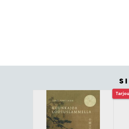
S
Tuoteluettelon alku
Tarjo