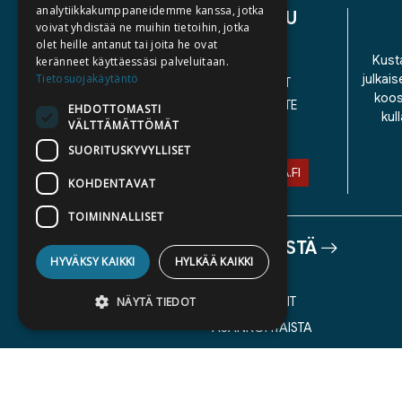
analytiikkakumppaneidemme kanssa, jotka
ASIAKASPALVELU
voivat yhdistää ne muihin tietoihin, jotka
olet heille antanut tai joita he ovat
YHTEYSTIEDOT
Kusta
keränneet käyttäessäsi palveluitaan.
Tietosuojakäytäntö
julkais
YLEISET TOIMITUSEHDOT
koos
SAAVUTETTAVUUSSELOSTE
EHDOTTOMASTI
kul
VÄLTTÄMÄTTÖMÄT
TIETOSUOJASELOSTE
SUORITUSKYVYLLISET
ASIAKASPALVELU@STORIA.FI
KOHDENTAVAT
TOIMINNALLISET
TIETOA MEISTÄ
HYVÄKSY KAIKKI
HYLKÄÄ KAIKKI
TEKIJÄT
KATALOGIT
NÄYTÄ TIEDOT
AJANKOHTAISTA
Ehdottomasti välttämättömät
Suorituskyvylliset
Kohdentavat