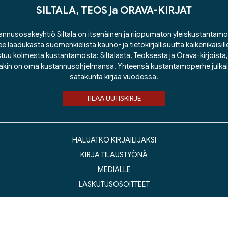
SILTALA, TEOS ja ORAVA-KIRJAT
nnusosakeyhtiö Siltala on itsenäinen ja riippumaton yleiskustantamo
ee laadukasta suomenkielistä kauno- ja tietokirjallisuutta kaikenikäisill
tuu kolmesta kustantamosta: Siltalasta, Teoksesta ja Orava-kirjoista, j
lakin on oma kustannusohjelmansa. Yhteensä kustantamoperhe julka
satakunta kirjaa vuodessa.
TILAA UUTISKIRJE
HALUATKO KIRJAILIJAKSI
KIRJA TILAUSTYÖNÄ
MEDIALLE
LASKUTUSOSOITTEET