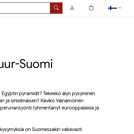
0
tuotetta ostoskorissa
Hae
Suur-Suomi
 Egyptin pyramidit? Tekeekö älyn pysyminen
an ja sinisilmäisen? Kävikö Väinämöinen
perunansyönti tyhmentänyt eurooppalaisia ja
ä kysymyksiä on Suomessakin vakavasti