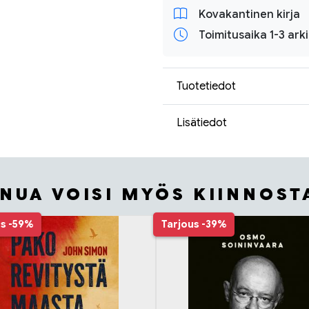
Kovakantinen kirja
Toimitusaika 1-3 ark
Tuotetiedot
Lisätiedot
INUA VOISI MYÖS KIINNOST
us
-59%
Tarjous
-39%