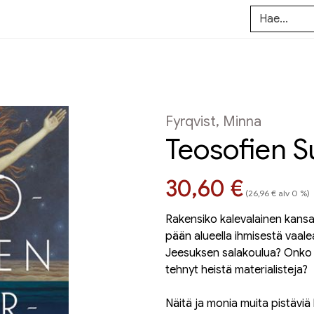
Fyrqvist, Minna
Teosofien 
Hinta nyt
30,60 €
(26,96 € alv 0 %)
Rakensiko kalevalainen kansa
pään alueella ihmisestä vaale
Jeesuksen salakoulua? Onko 
tehnyt heistä materialisteja?
Näitä ja monia muita pistävi