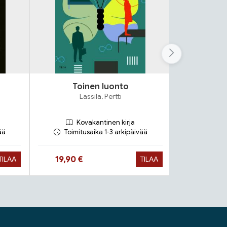
Toinen luonto
T
Lassila, Pertti
T
Kovakantinen kirja
Ko
ää
Toimitusaika 1-3 arkipäivää
Toimit
Hinta nyt
Hinta n
19,90 €
19,90 €
TILAA
TILAA