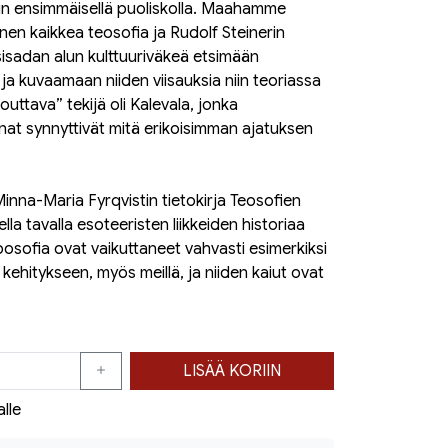
uvun ensimmäisellä puoliskolla. Maahamme
nnen kaikkea teosofia ja Rudolf Steinerin
sisadan alun kulttuuriväkeä etsimään
ja kuvaamaan niiden viisauksia niin teoriassa
outtava” tekijä oli Kalevala, jonka
innat synnyttivät mitä erikoisimman ajatuksen
Minna-Maria Fyrqvistin tietokirja Teosofien
la tavalla esoteeristen liikkeiden historiaa
osofia ovat vaikuttaneet vahvasti esimerkiksi
kehitykseen, myös meillä, ja niiden kaiut ovat
LISÄÄ KORIIN
alle