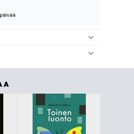
ipäivää
AA