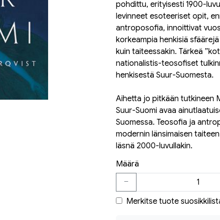
pohdittu, erityisesti 1900-l
levinneet esoteeriset opit, e
antroposofia, innoittivat vuo
korkeampia henkisiä sfäärejä 
kuin taiteessakin. Tärkeä ”kot
nationalistis-teosofiset tulk
henkisestä Suur-Suomesta.
Aihetta jo pitkään tutkineen 
Suur-Suomi avaa ainutlaatuisel
Suomessa. Teosofia ja antrop
modernin länsimaisen taiteen 
läsnä 2000-luvullakin.
Määrä
Merkitse tuote suosikkilist