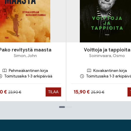
Pako revitystä maasta
Voittoja ja tappioita
Simon, John
Soininvaara, Osmo
Pehmeäkantinen kirja
Kovakantinen kirja
Toimitusaika 1-3 arkipäivää
Toimitusaika 1-3 arkipäiv
Hinta aiemmin
Hinta aiemmin
ta nyt
Hinta nyt
90 €
15,90 €
TILAA
23,90 €
25,90 €