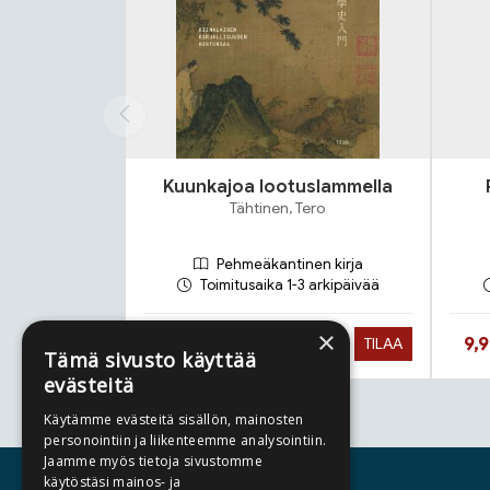
Kuunkajoa lootuslammella
Tähtinen, Tero
Pehmeäkantinen kirja
Toimitusaika 1-3 arkipäivää
×
Hinta nyt
Hin
27,90 €
9,
TILAA
Tämä sivusto käyttää
evästeitä
Käytämme evästeitä sisällön, mainosten
Tuoteluettelon loppu
personointiin ja liikenteemme analysointiin.
Jaamme myös tietoja sivustomme
käytöstäsi mainos- ja