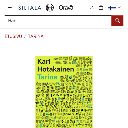
Pääsisältö
0
tuotetta osto
Hae
ETUSIVU
TARINA