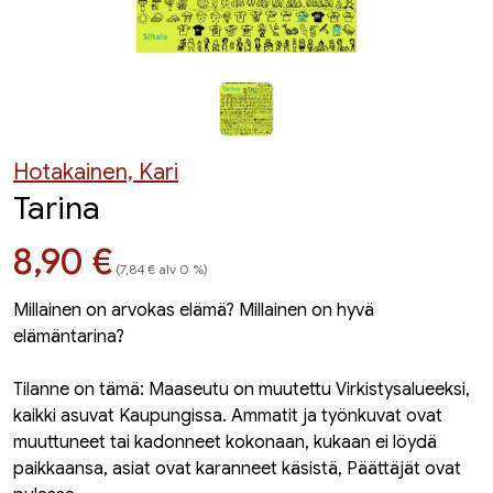
Hotakainen, Kari
Tarina
Hinta nyt
8,90 €
(7,84 € alv 0 %)
Millainen on arvokas elämä? Millainen on hyvä
elämäntarina?
Tilanne on tämä: Maaseutu on muutettu Virkistysalueeksi,
kaikki asuvat Kaupungissa. Ammatit ja työnkuvat ovat
muuttuneet tai kadonneet kokonaan, kukaan ei löydä
paikkaansa, asiat ovat karanneet käsistä, Päättäjät ovat