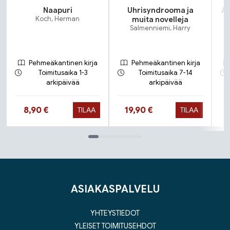
Naapuri
Uhrisyndrooma ja
As
Koch, Herman
muita novelleja
Salmenniemi, Harry
Pehmeäkantinen kirja
Pehmeäkantinen kirja
Toimitusaika 1-3
Toimitusaika 7-14
arkipäivää
arkipäivää
Hinta nyt
Hinta nyt
8,90 €
19,90 €
TILAA
TILAA
Tuoteluettelon loppu
ASIAKASPALVELU
YHTEYSTIEDOT
YLEISET TOIMITUSEHDOT