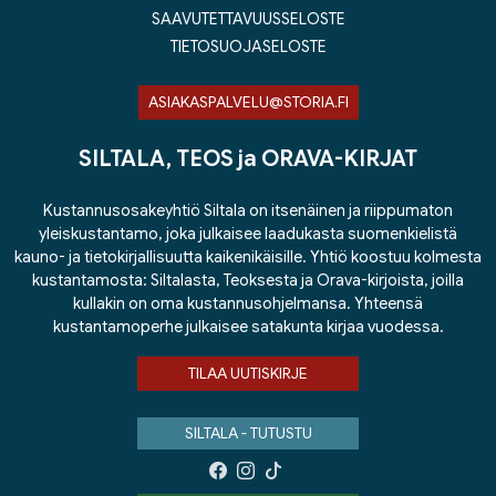
SAAVUTETTAVUUSSELOSTE
TIETOSUOJASELOSTE
ASIAKASPALVELU@STORIA.FI
SILTALA, TEOS ja ORAVA-KIRJAT
Kustannusosakeyhtiö Siltala on itsenäinen ja riippumaton
yleiskustantamo, joka julkaisee laadukasta suomenkielistä
kauno- ja tietokirjallisuutta kaikenikäisille. Yhtiö koostuu kolmesta
kustantamosta: Siltalasta, Teoksesta ja Orava-kirjoista, joilla
kullakin on oma kustannusohjelmansa. Yhteensä
kustantamoperhe julkaisee satakunta kirjaa vuodessa.
TILAA UUTISKIRJE
SILTALA - TUTUSTU