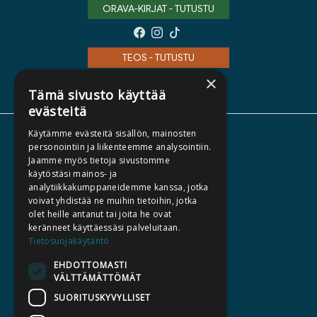
ORAVA-KIRJAT - TUTUSTU
TEOS - TUTUSTU
×
Tämä sivusto käyttää
evästeitä
Käytämme evästeitä sisällön, mainosten
TIETOA MEISTÄ
personointiin ja liikenteemme analysointiin.
Jaamme myös tietoja sivustomme
TEKIJÄT
käytöstäsi mainos- ja
KATALOGIT
analytiikkakumppaneidemme kanssa, jotka
voivat yhdistää ne muihin tietoihin, jotka
AJANKOHTAISTA
olet heille antanut tai joita he ovat
keränneet käyttäessäsi palveluitaan.
HALUATKO KIRJAILIJAKSI
Tietosuojakäytäntö
KIRJA TILAUSTYÖNÄ
EHDOTTOMASTI
VÄLTTÄMÄTTÖMÄT
MEDIALLE
SUORITUSKYVYLLISET
LASKUTUSOSOITTEET