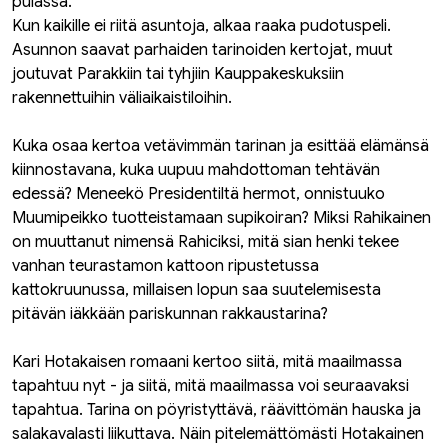
pulassa.
Kun kaikille ei riitä asuntoja, alkaa raaka pudotuspeli.
Asunnon saavat parhaiden tarinoiden kertojat, muut
joutuvat Parakkiin tai tyhjiin Kauppakeskuksiin
rakennettuihin väliaikaistiloihin.
Kuka osaa kertoa vetävimmän tarinan ja esittää elämänsä
kiinnostavana, kuka uupuu mahdottoman tehtävän
edessä? Meneekö Presidentiltä hermot, onnistuuko
Muumipeikko tuotteistamaan supikoiran? Miksi Rahikainen
on muuttanut nimensä Rahiciksi, mitä sian henki tekee
vanhan teurastamon kattoon ripustetussa
kattokruunussa, millaisen lopun saa suutelemisesta
pitävän iäkkään pariskunnan rakkaustarina?
Kari Hotakaisen romaani kertoo siitä, mitä maailmassa
tapahtuu nyt - ja siitä, mitä maailmassa voi seuraavaksi
tapahtua. Tarina on pöyristyttävä, räävittömän hauska ja
salakavalasti liikuttava. Näin pitelemättömästi Hotakainen