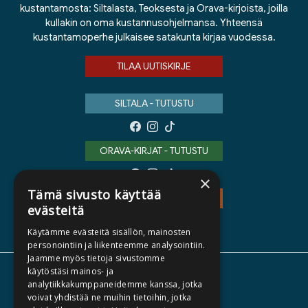
kustantamosta: Siltalasta, Teoksesta ja Orava-kirjoista, joilla
kullakin on oma kustannusohjelmansa. Yhteensä
kustantamoperhe julkaisee satakunta kirjaa vuodessa.
TILAA UUTISKIRJE
SILTALA - TUTUSTU
ORAVA-KIRJAT - TUTUSTU
×
Tämä sivusto käyttää
TEOS - TUTUSTU
evästeitä
Käytämme evästeitä sisällön, mainosten
personointiin ja liikenteemme analysointiin.
Jaamme myös tietoja sivustomme
käytöstäsi mainos- ja
TIETOA MEISTÄ
analytiikkakumppaneidemme kanssa, jotka
voivat yhdistää ne muihin tietoihin, jotka
TEKIJÄT