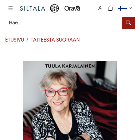
Pääsisältö
0
tuotetta osto
Hae
ETUSIVU
TAITEESTA SUORAAN