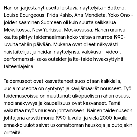
Hän on järjestänyt useita loistavia näyttelyitä - Bottero,
Louise Bourgeous, Frida Kahlo, Ana Mendieta, Yoko Ono -
joiden saaminen Suomeen oli kuin suurta seikkailua
Meksikossa, New Yorkissa, Moskovassa. Hänen uransa
kautta piirtyy taidemaailman koko valtava murros 1990-
luvulta tähän päivään. Mukana ovat olleet näkyvästi
naistaiteilijat ja heidän näyttelynsä, valokuva-, video-,
performanssi- sekä outsider ja ite-taide hyväksyttyinä
taiteenlajeina.
Taidemuseot ovat kasvattaneet suosiotaan kaikkialla,
uusia museoita on syntynyt ja kävijämäärät nousseet. Työ
taidemuseoissa on muuttunut: ulkopuolisen rahan osuus,
medianäkyvyys ja kaupallisuus ovat kasvaneet. Tämä
vaikuttaa myös museon johtamiseen. Nainen taidemuseon
johtajana ärsytti monia 1990-luvulla, ja vielä 2000-luvulla
ennakkoluulot saivat uskomattoman hauskoja ja outojakin
piirteitä.