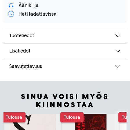
Äänikirja
Heti ladattavissa
Tuotetiedot
Lisätiedot
Saavutettavuus
SINUA VOISI MYÖS
KIINNOSTAA
Tuoteluettelon alku
Tulossa
Tulossa
Tul