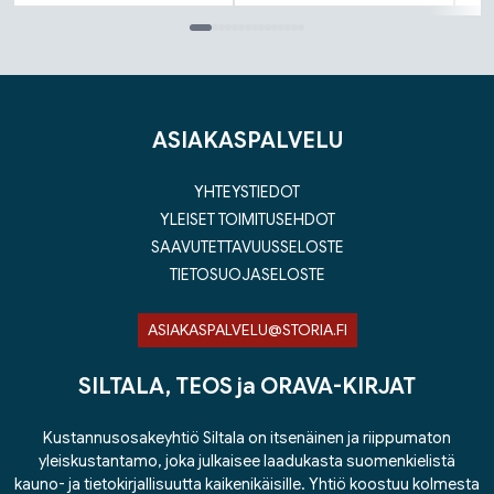
Tuoteluettelon loppu
ASIAKASPALVELU
YHTEYSTIEDOT
YLEISET TOIMITUSEHDOT
SAAVUTETTAVUUSSELOSTE
TIETOSUOJASELOSTE
ASIAKASPALVELU@STORIA.FI
SILTALA, TEOS ja ORAVA-KIRJAT
Kustannusosakeyhtiö Siltala on itsenäinen ja riippumaton
yleiskustantamo, joka julkaisee laadukasta suomenkielistä
kauno- ja tietokirjallisuutta kaikenikäisille. Yhtiö koostuu kolmesta