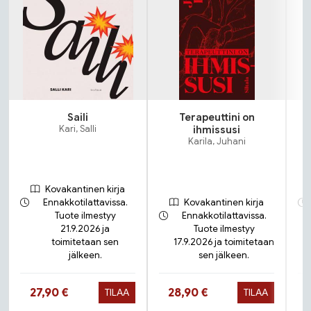
Saili
Terapeuttini on
N
Kari, Salli
ihmissusi
Karila, Juhani
Kovakantinen kirja
Ennakkotilattavissa.
Kovakantinen kirja
Tuote ilmestyy
Ennakkotilattavissa.
21.9.2026 ja
Tuote ilmestyy
toimitetaan sen
17.9.2026 ja toimitetaan
jälkeen.
sen jälkeen.
Hinta nyt
Hinta nyt
27,90 €
28,90 €
TILAA
TILAA