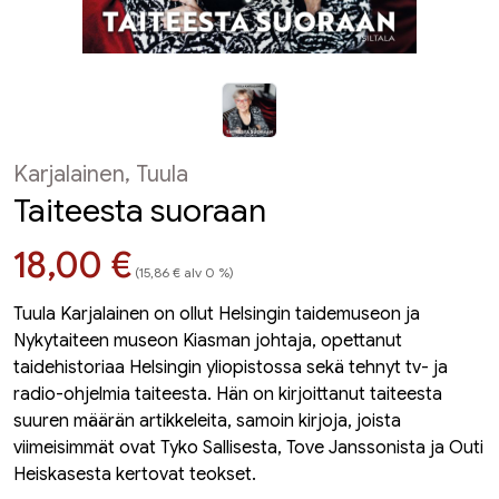
Karjalainen, Tuula
Taiteesta suoraan
Hinta nyt
18,00 €
(15,86 € alv 0 %)
Tuula Karjalainen on ollut Helsingin taidemuseon ja
Nykytaiteen museon Kiasman johtaja, opettanut
taidehistoriaa Helsingin yliopistossa sekä tehnyt tv- ja
radio-ohjelmia taiteesta. Hän on kirjoittanut taiteesta
suuren määrän artikkeleita, samoin kirjoja, joista
viimeisimmät ovat Tyko Sallisesta, Tove Janssonista ja Outi
Heiskasesta kertovat teokset.