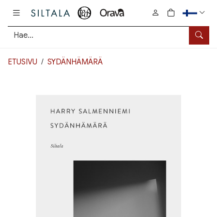
Pääsisältö
0
tuotetta osto
Hae
ETUSIVU
SYDÄNHÄMÄRÄ