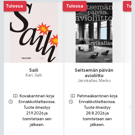
Tuoteluettelon alku
Tulossa
Tulossa
Tul
Saili
Seitsemän päivän
Kari, Salli
avioliitto
Järvikallas, Marko
Kovakantinen kirja
Pehmeäkantinen kirja
Ennakkotilattavissa.
Ennakkotilattavissa.
Tuote ilmestyy
Tuote ilmestyy
21.9.2026 ja
28.8.2026 ja
toimitetaan sen
toimitetaan sen
jälkeen.
jälkeen.