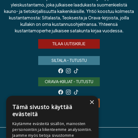
yleiskustantamo, joka julkaisee laadukasta suomenkielistä
kauno- ja tietokirjallisuutta kaikenikäisille. Yhtiö koostuu kolmesta
kustantamosta: Siltalasta, Teoksesta ja Orava-kirjoista, joilla
kullakin on oma kustannusohjelmansa. Yhteensä
kustantamoperhe julkaisee satakunta kirjaa vuodessa.
TILAA UUTISKIRJE
SILTALA - TUTUSTU
ORAVA-KIRJAT - TUTUSTU
×
TEOS - TUTUSTU
Tämä sivusto käyttää
evästeitä
Käytämme evästeitä sisällön, mainosten
personointiin ja liikenteemme analysointiin.
Jaamme myös tietoja sivustomme