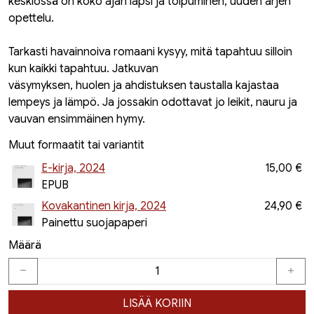
keskiössä on koko ajan lapsi ja toipuminen, uuden arjen
opettelu.
Tarkasti havainnoiva romaani kysyy, mitä tapahtuu silloin
kun kaikki tapahtuu. Jatkuvan
väsymyksen, huolen ja ahdistuksen taustalla kajastaa
lempeys ja lämpö. Ja jossakin odottavat jo leikit, nauru ja
vauvan ensimmäinen hymy.
Muut formaatit tai variantit
E-kirja, 2024
15,00 €
EPUB
Kovakantinen kirja, 2024
24,90 €
Painettu suojapaperi
Määrä
LISÄÄ KORIIN