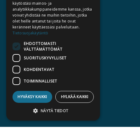
TIETOA MEISTÄ
käytöstäsi mainos- ja
analytiikkakumppaneidemme kanssa, jotka
TEKIJÄT
voivat yhdistää ne muihin tietoihin, jotka
KATALOGIT
olet heille antanut tai joita he ovat
keränneet käyttäessäsi palveluitaan.
AJANKOHTAISTA
Tietosuojakäytäntö
EHDOTTOMASTI
HALUATKO KIRJAILIJAKSI
VÄLTTÄMÄTTÖMÄT
KIRJA TILAUSTYÖNÄ
SUORITUSKYVYLLISET
MEDIALLE
KOHDENTAVAT
LASKUTUSOSOITTEET
TOIMINNALLISET
SILTALA.FI
HYVÄKSY KAIKKI
HYLKÄÄ KAIKKI
E-JA ÄÄNIKIRJAT
ENNAKKOTILATTAVAT
NÄYTÄ TIEDOT
LAHJAKORTTI
Ehdottomasti välttämättömät