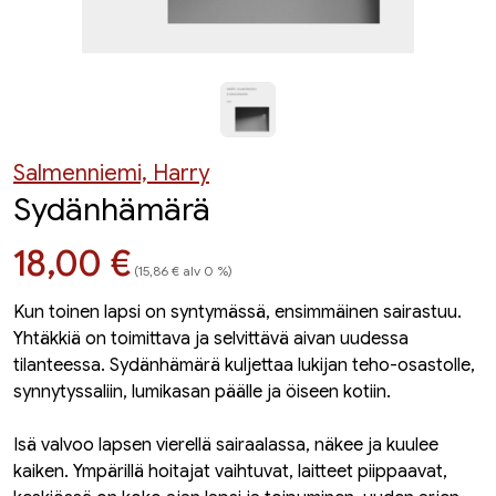
Salmenniemi, Harry
Sydänhämärä
Hinta nyt
18,00 €
(15,86 € alv 0 %)
Kun toinen lapsi on syntymässä, ensimmäinen sairastuu.
Yhtäkkiä on toimittava ja selvittävä aivan uudessa
tilanteessa. Sydänhämärä kuljettaa lukijan teho-osastolle,
synnytyssaliin, lumikasan päälle ja öiseen kotiin.
Isä valvoo lapsen vierellä sairaalassa, näkee ja kuulee
kaiken. Ympärillä hoitajat vaihtuvat, laitteet piippaavat,