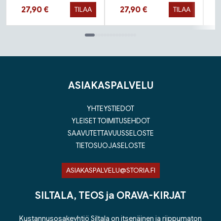
Hinta nyt
Hinta nyt
27,90 €
27,90 €
TILAA
TILAA
Tuoteluettelon loppu
ASIAKASPALVELU
YHTEYSTIEDOT
YLEISET TOIMITUSEHDOT
SAAVUTETTAVUUSSELOSTE
TIETOSUOJASELOSTE
ASIAKASPALVELU@STORIA.FI
SILTALA, TEOS ja ORAVA-KIRJAT
Kustannusosakeyhtiö Siltala on itsenäinen ja riippumaton