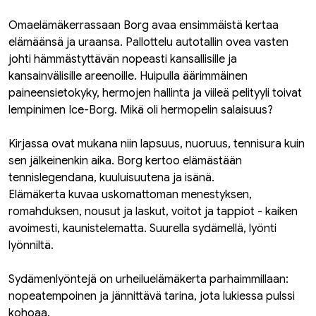
Omaelämäkerrassaan Borg avaa ensimmäistä kertaa
elämäänsä ja uraansa. Pallottelu autotallin ovea vasten
johti hämmästyttävän nopeasti kansallisille ja
kansainvälisille areenoille. Huipulla äärimmäinen
paineensietokyky, hermojen hallinta ja viileä pelityyli toivat
lempinimen Ice-Borg. Mikä oli hermopelin salaisuus?
Kirjassa ovat mukana niin lapsuus, nuoruus, tennisura kuin
sen jälkeinenkin aika. Borg kertoo elämästään
tennislegendana, kuuluisuutena ja isänä.
Elämäkerta kuvaa uskomattoman menestyksen,
romahduksen, nousut ja laskut, voitot ja tappiot - kaiken
avoimesti, kaunistelematta. Suurella sydämellä, lyönti
lyönniltä.
Sydämenlyöntejä on urheiluelämäkerta parhaimmillaan:
nopeatempoinen ja jännittävä tarina, jota lukiessa pulssi
kohoaa.