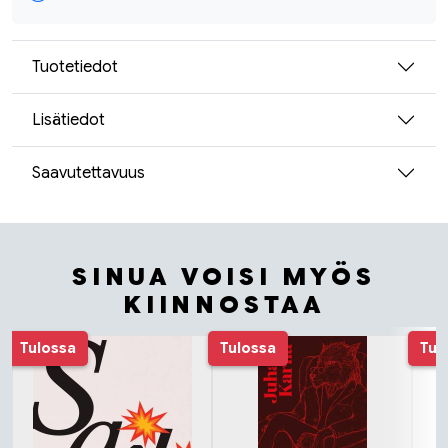
Tuotetiedot
Lisätiedot
Saavutettavuus
SINUA VOISI MYÖS
KIINNOSTAA
Tuoteluettelon alku
Tulossa
Tulossa
Tul