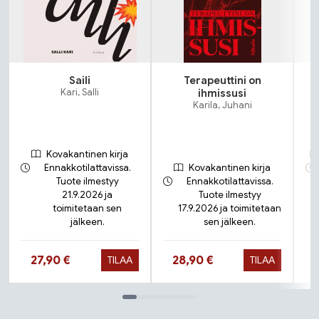
Saili
Terapeuttini on
Kari, Salli
ihmissusi
Karila, Juhani
Kovakantinen kirja
Ennakkotilattavissa.
Kovakantinen kirja
Tuote ilmestyy
Ennakkotilattavissa.
21.9.2026 ja
Tuote ilmestyy
toimitetaan sen
17.9.2026 ja toimitetaan
jälkeen.
sen jälkeen.
Hinta nyt
Hinta nyt
27,90 €
28,90 €
TILAA
TILAA
Tuoteluettelon loppu