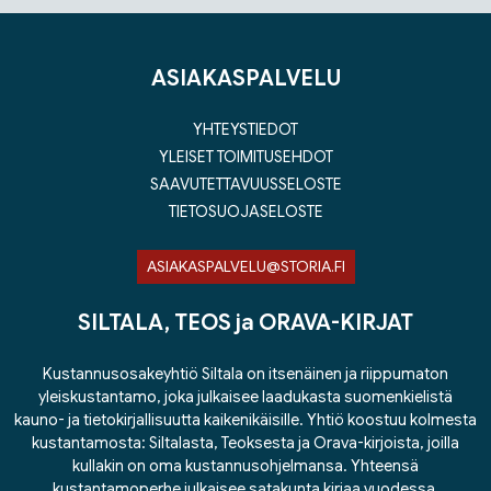
ASIAKASPALVELU
YHTEYSTIEDOT
YLEISET TOIMITUSEHDOT
SAAVUTETTAVUUSSELOSTE
TIETOSUOJASELOSTE
ASIAKASPALVELU@STORIA.FI
SILTALA, TEOS ja ORAVA-KIRJAT
Kustannusosakeyhtiö Siltala on itsenäinen ja riippumaton
yleiskustantamo, joka julkaisee laadukasta suomenkielistä
kauno- ja tietokirjallisuutta kaikenikäisille. Yhtiö koostuu kolmesta
kustantamosta: Siltalasta, Teoksesta ja Orava-kirjoista, joilla
kullakin on oma kustannusohjelmansa. Yhteensä
kustantamoperhe julkaisee satakunta kirjaa vuodessa.