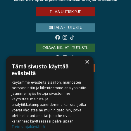
TILAA UUTISKIRJE
SILTALA - TUTUSTU
ORAVA-KIRJAT - TUTUSTU
×
Tämä sivusto käyttää
TEOS - TUTUSTU
evästeitä
Käytämme evästeitä sisällön, mainosten
personointiin ja liikenteemme analysointiin.
Jaamme myös tietoja sivustomme
käytöstäsi mainos- ja
TIETOA MEISTÄ
analytiikkakumppaneidemme kanssa, jotka
voivat yhdistää ne muihin tietoihin, jotka
TEKIJÄT
olet heille antanut tai joita he ovat
KATALOGIT
keränneet käyttäessäsi palveluitaan.
Tietosuojakäytäntö
AJANKOHTAISTA