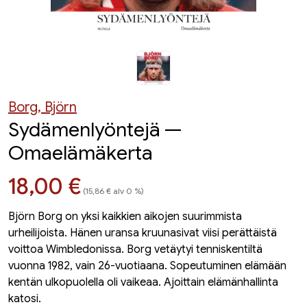
Borg, Björn
Sydämenlyöntejä —
Omaelämäkerta
Hinta nyt
18,00 €
(15,86 € alv 0 %)
Björn Borg on yksi kaikkien aikojen suurimmista
urheilijoista. Hänen uransa kruunasivat viisi perättäistä
voittoa Wimbledonissa. Borg vetäytyi tenniskentiltä
vuonna 1982, vain 26-vuotiaana. Sopeutuminen elämään
kentän ulkopuolella oli vaikeaa. Ajoittain elämänhallinta
katosi.