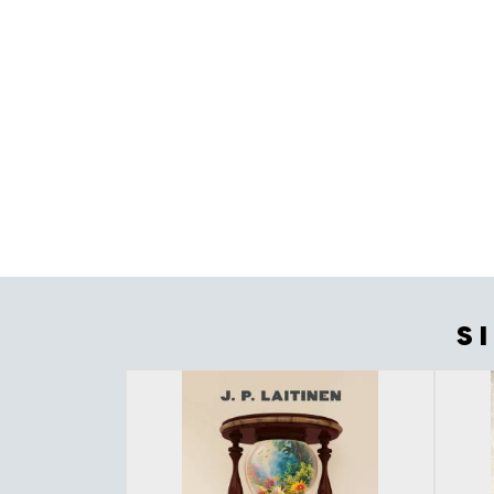
S
Tuoteluettelon alku