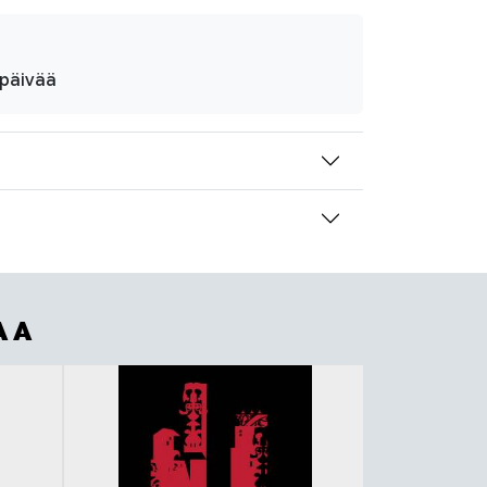
ipäivää
AA