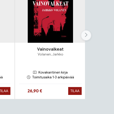
Vainovalkeat
Ko
Volanen, Jarkko
Pyy
Kovakantinen kirja
Ko
ää
Toimitusaika 1-3 arkipäivää
Toimit
Hinta nyt
Hinta n
26,90 €
27,90 €
TILAA
TILAA