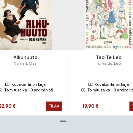
Alkuhuuto
Tao Te Leo
Nyman, Ossi
Torvalds, Leo
Kovakantinen kirja
Kovakantinen kirja
Toimitusaika 1-3 arkipäivää
Toimitusaika 1-3 arkipäiv
Hinta nyt
Hinta nyt
22,90 €
19,90 €
TILAA