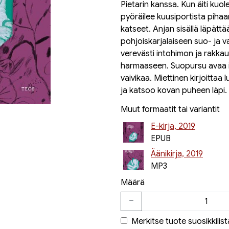
Pietarin kanssa. Kun äiti kuo
pyöräilee kuusiportista pihaan
katseet. Anjan sisällä läpättä
pohjoiskarjalaiseen suo- ja 
verevästi intohimon ja rakkaud
harmaaseen. Suopursu avaa ih
vaivikaa. Miettinen kirjoittaa 
ja katsoo kovan puheen läpi.
Muut formaatit tai variantit
E-kirja, 2019
EPUB
Äänikirja, 2019
MP3
Määrä
Merkitse tuote suosikkilist