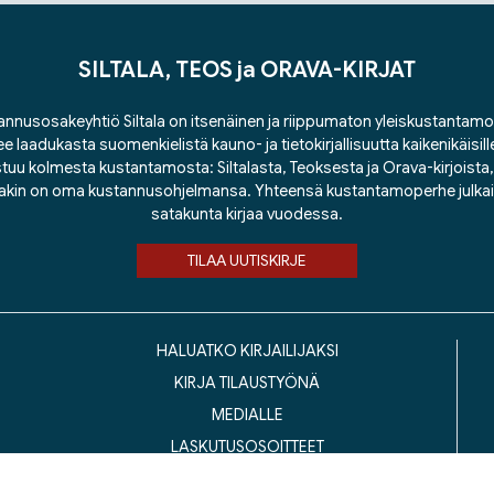
SILTALA, TEOS ja ORAVA-KIRJAT
nnusosakeyhtiö Siltala on itsenäinen ja riippumaton yleiskustantamo
ee laadukasta suomenkielistä kauno- ja tietokirjallisuutta kaikenikäisill
tuu kolmesta kustantamosta: Siltalasta, Teoksesta ja Orava-kirjoista, j
lakin on oma kustannusohjelmansa. Yhteensä kustantamoperhe julka
satakunta kirjaa vuodessa.
TILAA UUTISKIRJE
HALUATKO KIRJAILIJAKSI
KIRJA TILAUSTYÖNÄ
MEDIALLE
LASKUTUSOSOITTEET