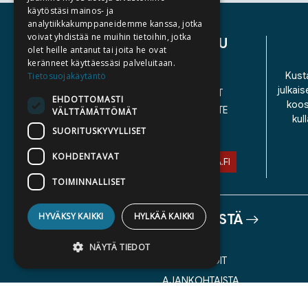
käytöstäsi mainos- ja
analytiikkakumppaneidemme kanssa, jotka
voivat yhdistää ne muihin tietoihin, jotka
ASIAKASPALVELU
olet heille antanut tai joita he ovat
keränneet käyttäessäsi palveluitaan.
YHTEYSTIEDOT
Kusta
Tietosuojakäytäntö
julkais
YLEISET TOIMITUSEHDOT
EHDOTTOMASTI
koos
SAAVUTETTAVUUSSELOSTE
VÄLTTÄMÄTTÖMÄT
kul
TIETOSUOJASELOSTE
SUORITUSKYVYLLISET
KOHDENTAVAT
ASIAKASPALVELU@STORIA.FI
TOIMINNALLISET
HYVÄKSY KAIKKI
HYLKÄÄ KAIKKI
TIETOA MEISTÄ
TEKIJÄT
NÄYTÄ TIEDOT
KATALOGIT
AJANKOHTAISTA
Ehdottomasti välttämättömät