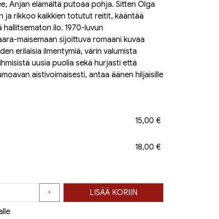
lee, Anjan elämältä putoaa pohja. Sitten Olga
 ja rikkoo kaikkien totutut reitit, kääntää
ä hallitsematon ilo. 1970-luvun
vaara-maisemaan sijoittuva romaani kuvaa
en erilaisia ilmentymiä, värin valumista
misistä uusia puolia sekä hurjasti että
lumoavan aistivoimaisesti, antaa äänen hiljaisille
15,00 €
18,00 €
LISÄÄ KORIIN
alle