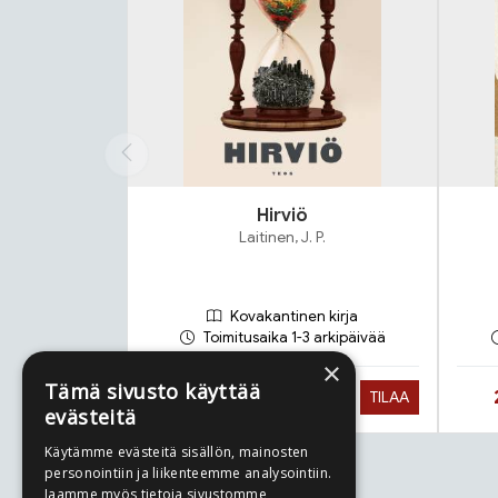
Hirviö
Laitinen, J. P.
Kovakantinen kirja
Toimitusaika 1-3 arkipäivää
×
Tämä sivusto käyttää
Hinta nyt
22,90 €
TILAA
evästeitä
Käytämme evästeitä sisällön, mainosten
personointiin ja liikenteemme analysointiin.
Tuoteluettelon loppu
Jaamme myös tietoja sivustomme