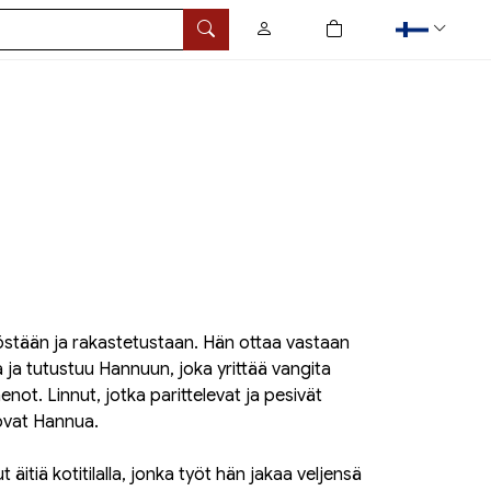
0
tuotetta ostoskorissa
Hae
työstään ja rakastetustaan. Hän ottaa vastaan
 ja tutustuu Hannuun, joka yrittää vangita
not. Linnut, jotka parittelevat ja pesivät
ovat Hannua.
äitiä kotitilalla, jonka työt hän jakaa veljensä