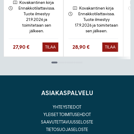
Kovakantinen kirja
Ennakkotilattavissa.
Kovakantinen kirja
Tuote ilmestyy
Ennakkotilattavissa.
21.9.2026 ja
Tuote ilmestyy
toimitetaan sen
17.9.2026 ja toimitetaan
jälkeen.
sen jälkeen.
Hinta nyt
Hinta nyt
27,90 €
28,90 €
TILAA
TILAA
Tuoteluettelon loppu
ASIAKASPALVELU
YHTEYSTIEDOT
YLEISET TOIMITUSEHDOT
SAAVUTETTAVUUSSELOSTE
TIETOSUOJASELOSTE