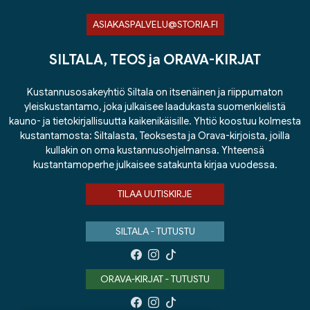
ASIAKASPALVELU@STORIA.FI
SILTALA, TEOS ja ORAVA-KIRJAT
Kustannusosakeyhtiö Siltala on itsenäinen ja riippumaton
yleiskustantamo, joka julkaisee laadukasta suomenkielistä
kauno- ja tietokirjallisuutta kaikenikäisille. Yhtiö koostuu kolmesta
kustantamosta: Siltalasta, Teoksesta ja Orava-kirjoista, joilla
kullakin on oma kustannusohjelmansa. Yhteensä
kustantamoperhe julkaisee satakunta kirjaa vuodessa.
TILAA UUTISKIRJE
SILTALA - TUTUSTU
ORAVA-KIRJAT - TUTUSTU