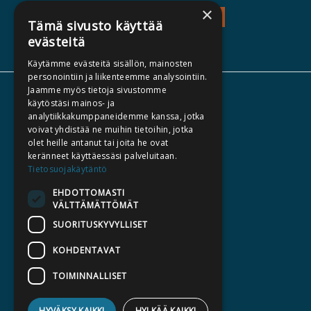
×
TEOS - TUTUSTU
Tämä sivusto käyttää
evästeitä
Käytämme evästeitä sisällön, mainosten
personointiin ja liikenteemme analysointiin.
Jaamme myös tietoja sivustomme
TIETOA MEISTÄ
käytöstäsi mainos- ja
analytiikkakumppaneidemme kanssa, jotka
TEKIJÄT
voivat yhdistää ne muihin tietoihin, jotka
KATALOGIT
olet heille antanut tai joita he ovat
keränneet käyttäessäsi palveluitaan.
AJANKOHTAISTA
Tietosuojakäytäntö
EHDOTTOMASTI
HALUATKO KIRJAILIJAKSI
VÄLTTÄMÄTTÖMÄT
KIRJA TILAUSTYÖNÄ
SUORITUSKYVYLLISET
MEDIALLE
KOHDENTAVAT
LASKUTUSOSOITTEET
TOIMINNALLISET
SILTALA.FI
HYVÄKSY KAIKKI
HYLKÄÄ KAIKKI