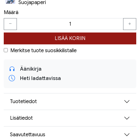
Suojapaperi
Määrä
LISÄÄ KORIIN
Merkitse tuote suosikkilistalle
Äänikirja
Heti ladattavissa
Tuotetiedot
Lisätiedot
Saavutettavuus