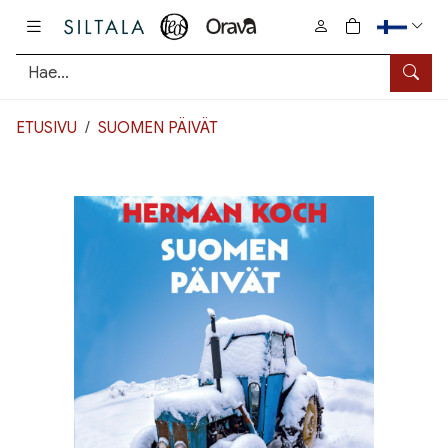
Pääsisältö
0
tuotetta osto
Hae
ETUSIVU
SUOMEN PÄIVÄT