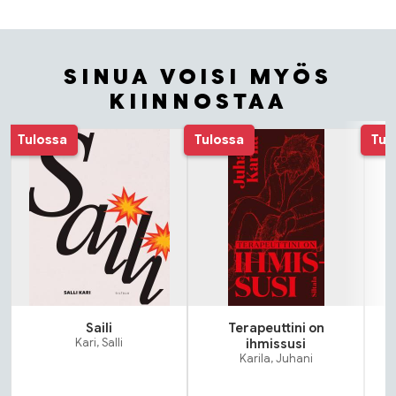
SINUA VOISI MYÖS
KIINNOSTAA
Tuoteluettelon alku
Tulossa
Tulossa
Tul
Saili
Terapeuttini on
Kari, Salli
ihmissusi
Karila, Juhani