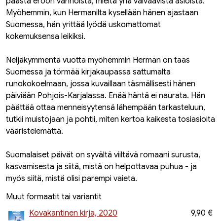
päästä eroon vanhoista, mieltä yhä vaivaavista asioista.
Myöhemmin, kun Hermanilta kysellään hänen ajastaan
Suomessa, hän yrittää lyödä uskomattomat
kokemuksensa leikiksi.
Neljäkymmentä vuotta myöhemmin Herman on taas
Suomessa ja törmää kirjakaupassa sattumalta
runokokoelmaan, jossa kuvaillaan täsmällisesti hänen
päiviään Pohjois-Karjalassa. Enää häntä ei naurata. Hän
päättää ottaa menneisyytensä lähempään tarkasteluun,
tutkii muistojaan ja pohtii, miten kertoa kaikesta tosiasioita
vääristelemättä.
Suomalaiset päivät on syvältä viiltävä romaani surusta,
kasvamisesta ja siitä, mistä on helpottavaa puhua - ja
myös siitä, mistä olisi parempi vaieta.
Muut formaatit tai variantit
Kovakantinen kirja, 2020
9,90 €