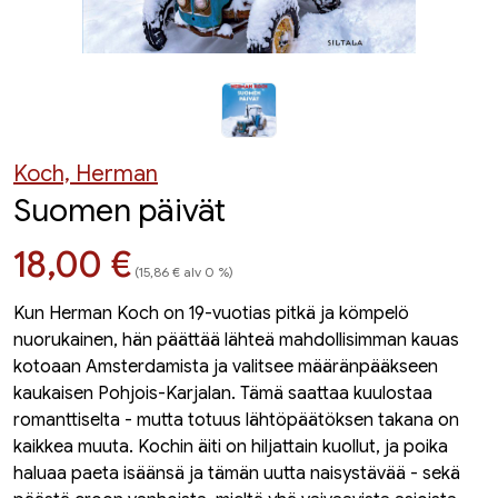
Koch, Herman
Suomen päivät
Hinta nyt
18,00 €
(15,86 € alv 0 %)
Kun Herman Koch on 19-vuotias pitkä ja kömpelö
nuorukainen, hän päättää lähteä mahdollisimman kauas
kotoaan Amsterdamista ja valitsee määränpääkseen
kaukaisen Pohjois-Karjalan. Tämä saattaa kuulostaa
romanttiselta - mutta totuus lähtöpäätöksen takana on
kaikkea muuta. Kochin äiti on hiljattain kuollut, ja poika
haluaa paeta isäänsä ja tämän uutta naisystävää - sekä