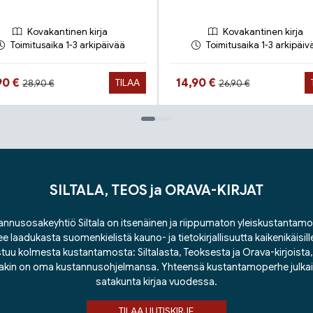
Kovakantinen kirja
Kovakantinen kirja
Toimitusaika 1-3 arkipäivää
Toimitusaika 1-3 arkipäiv
Hinta aiemmin
Hinta aiemmin
ta nyt
Hinta nyt
90 €
14,90 €
TILAA
28,90 €
26,90 €
SILTALA, TEOS ja ORAVA-KIRJAT
nnusosakeyhtiö Siltala on itsenäinen ja riippumaton yleiskustantamo
ee laadukasta suomenkielistä kauno- ja tietokirjallisuutta kaikenikäisill
tuu kolmesta kustantamosta: Siltalasta, Teoksesta ja Orava-kirjoista, j
lakin on oma kustannusohjelmansa. Yhteensä kustantamoperhe julka
satakunta kirjaa vuodessa.
TILAA UUTISKIRJE