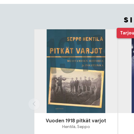
S
Tuoteluettelon alku
Tarjo
Vuoden 1918 pitkät varjot
Hentilä, Seppo