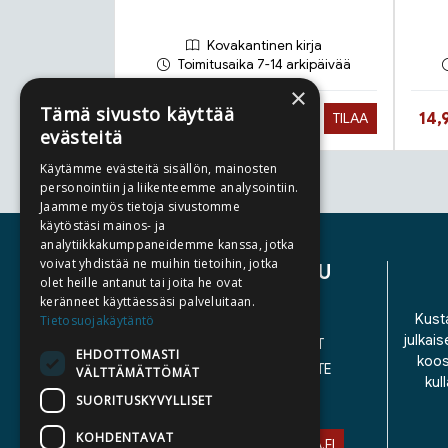
Kovakantinen kirja
Toimitusaika 7-14 arkipäivää
×
Tämä sivusto käyttää
Hinta nyt
Hin
34,90 €
14,
TILAA
evästeitä
Käytämme evästeitä sisällön, mainosten
personointiin ja liikenteemme analysointiin.
Tuoteluettelon loppu
Jaamme myös tietoja sivustomme
käytöstäsi mainos- ja
analytiikkakumppaneidemme kanssa, jotka
voivat yhdistää ne muihin tietoihin, jotka
ASIAKASPALVELU
olet heille antanut tai joita he ovat
keränneet käyttäessäsi palveluitaan.
YHTEYSTIEDOT
Kusta
Tietosuojakäytäntö
julkais
YLEISET TOIMITUSEHDOT
EHDOTTOMASTI
koos
SAAVUTETTAVUUSSELOSTE
VÄLTTÄMÄTTÖMÄT
kul
TIETOSUOJASELOSTE
SUORITUSKYVYLLISET
KOHDENTAVAT
ASIAKASPALVELU@STORIA.FI