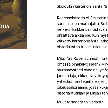
Sköldvikin kartanon isäntä Ni
Rosenschmidtin eli Smittenin
suomalainen murhajuttu. Se t
hetkeksi kaikkia kiinnostavan
uhrattava aikaansa. Kun myst
kätketty kartanonisäntä jatko
historiallisten tutkimusten ai
Miksi Nils Rosenschmidt murha
omassa pihakaivossaan? Mirkk
murhamysteeri avaa näkymän 
juonitteluja, rikkautta ja köy
yhteiskunnan liepeillä eläjien
oikeussalidraama, jossa kukaa
historiantutkijan ja lukijan te
Muut formaatit tai variantit