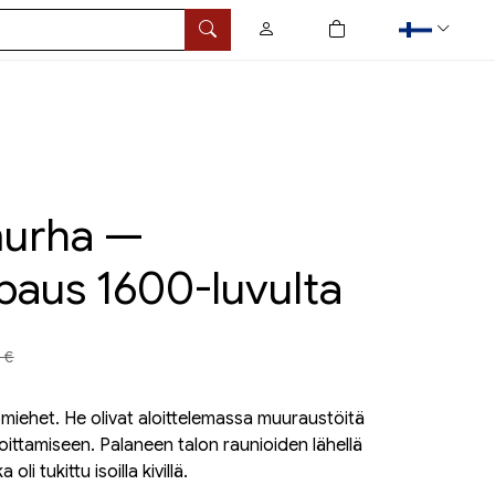
0
tuotetta ostoskorissa
Hae
murha —
paus 1600-luvulta
a aiemmin
 €
ömiehet. He olivat aloittelemassa muuraustöitä
ekoittamiseen. Palaneen talon raunioiden lähellä
oli tukittu isoilla kivillä.