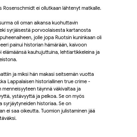
ls Rosenschmidt ei ollutkaan lähtenyt matkalle.
 surma oli oman aikansa kuohuttavin
eki syrjäisestä porvoolaisesta kartanosta
 puheenaiheen, jolle jopa Ruotsin kuninkaan oli
eeri painui historian hämärään, kaivoon
i elämäänsä kauhujuttuina, lehtiartikkeleina ja
neistona.
ttiin ja miksi hän makasi seitsemän vuotta
a Lappalaisen historiallinen true crime -
menneisyyteen täynnä väkivaltaa ja
hyyttä, ystävyyttä ja pelkoa. Se on myös
 ja syrjäytyneiden historiaa. Se on
n ei saa oikeutta. Tuomion julistaminen jää
htäväksi.