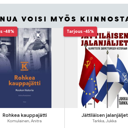
INUA VOISI MYÖS KIINNOST
us
-48%
Tarjous
-45%
Rohkea kauppajätti
Jättiläisen jalanjäljet
Komulainen, Anitra
Tarkka, Jukka