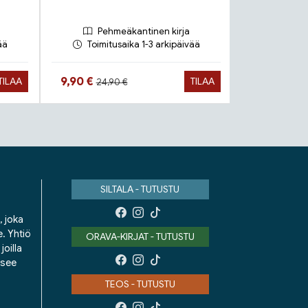
Pehmeäkantinen kirja
Ko
ää
Toimitusaika 1-3 arkipäivää
Toimitu
Hinta aiemmin
Hinta nyt
Hinta n
9,90 €
27,90 €
TILAA
TILAA
24,90 €
SILTALA - TUTUSTU
, joka
e. Yhtiö
ORAVA-KIRJAT - TUTUSTU
oilla
isee
TEOS - TUTUSTU